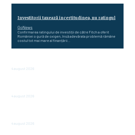
Investitorii taxează incertitudinea, nu ratingul
GoNews
Confirmarea ratingului de investiții de către Fitch a oferit
României o gură de oxigen, însă adevărata problemă rămâne
costul tot mai mare al finanțării...
Cetatea dacică Sarmizegetusa Regia se poate vizita
doar sâmbăta şi duminica, în luna august
4 august 2026
Polonia pregătește reduceri de taxe pentru două
milioane de contribuabili înaintea alegerilor
parlamentare de anul viitor
4 august 2026
NEWS.ro: Mesaj RO-alert pentru zona de nord-est a
judeţului Tulcea. Locuitorii, sfătuiţi să se adăpostească
în beciuri sau în adăposturi de protecţie civilă
4 august 2026