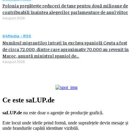
Polonia pregătește reduceri de taxe pentru două milioane de
contribuabili înaintea alegerilor parlamentare de anul viitor
4 august 2026
G4Media - RSS
Numărul migranţilor intraţi în exclava spaniolă Ceuta a fost
de circa 72.000, dintre care aproximativ 70.000 au revenit în
Maroc, anunță ministrul spaniol de...
4 august 2026
Ce este
saLUP.de
saLUP.de
nu este doar o agenție de producție grafică.
Este locul unde ideile prind formă, unde suprafețele devin mesaje și
unde brandurile capătă identitate vizibilă.