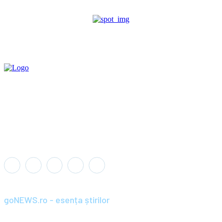
goNEWS.ro - esența știrilor