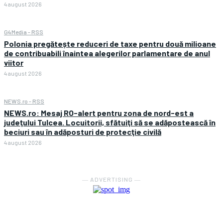
4 august 2026
G4Media - RSS
Polonia pregătește reduceri de taxe pentru două milioane
de contribuabili înaintea alegerilor parlamentare de anul
viitor
4 august 2026
NEWS.ro - RSS
NEWS.ro: Mesaj RO-alert pentru zona de nord-est a
judeţului Tulcea. Locuitorii, sfătuiţi să se adăpostească în
beciuri sau în adăposturi de protecţie civilă
4 august 2026
― ADVERTISING ―