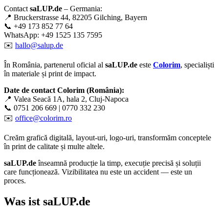
Contact
saLUP.de
– Germania:
📍 Bruckerstrasse 44, 82205 Gilching, Bayern
📞 +49 173 852 77 64
WhatsApp: +49 1525 135 7595
✉️
hallo@salup.de
În România, partenerul oficial al
saLUP.de
este
Colorim
, specialiști
în materiale și print de impact.
Date de contact Colorim (România):
📍 Valea Seacă 1A, hala 2, Cluj-Napoca
📞 0751 206 669 | 0770 332 230
✉️
office@colorim.ro
Creăm
grafică digitală
,
layout-uri
,
logo-uri
, transformăm conceptele
în
print de calitate
și multe altele.
saLUP.de
înseamnă producție la timp, execuție precisă și soluții
care funcționează. Vizibilitatea nu este un accident — este un
proces.
Was ist
saLUP.de