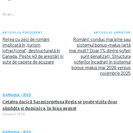
Încarc...
ARTICOLUL PRECEDENT
ARTICOLUL URMĂTOR
Rețea cu zeci de români
Românii conduc mai bine sau
implicată în „turism
sistemul bonus-malus iartă
infracțional”, destructurată în
mai mult? Doar 1% dintre şoferi
Canada. Peste 40 de arestări și
sunt penalizaţi. Structura
sute de capete de acuzare
şoferilor încadraţi în sistemul
bonus-malus mai 2026 versus
noiembrie 2025
G4Media - RSS
Cetatea dacică Sarmizegetusa Regia se poate vizita doar
sâmbăta şi duminica, în luna august
4 august 2026
G4Media - RSS