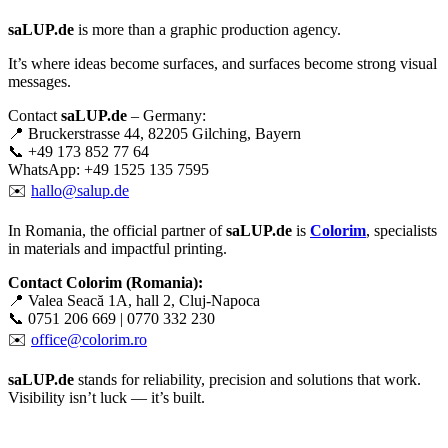
saLUP.de
is more than a graphic production agency.
It’s where ideas become surfaces, and surfaces become strong visual
messages.
Contact
saLUP.de
– Germany:
📍 Bruckerstrasse 44, 82205 Gilching, Bayern
📞 +49 173 852 77 64
WhatsApp: +49 1525 135 7595
✉️
hallo@salup.de
In Romania, the official partner of
saLUP.de
is
Colorim
, specialists
in materials and impactful printing.
Contact Colorim (Romania):
📍 Valea Seacă 1A, hall 2, Cluj-Napoca
📞 0751 206 669 | 0770 332 230
✉️
office@colorim.ro
saLUP.de
stands for reliability, precision and solutions that work.
Visibility isn’t luck — it’s built.