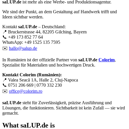
saLUP.de
ist mehr als eine Werbe- und Produktionsagentur.
Wir sind der Punkt, an dem Gestaltung auf Handwerk trifft und
Ideen sichtbar werden.
Kontakt
saLUP.de
– Deutschland:
📍 Bruckerstrasse 44, 82205 Gilching, Bayern
📞 +49 173 852 77 64
WhatsApp: +49 1525 135 7595
✉️
hallo@salup.de
In Rumänien ist der offizielle Partner von
saLUP.de
Colorim
,
Spezialist für Materialien und hochwertigen Druck.
Kontakt Colorim (Rumänien):
📍 Valea Seacă 1A, Halle 2, Cluj-Napoca
📞 0751 206 669 | 0770 332 230
✉️
office@colorim.ro
saLUP.de
steht für Zuverlässigkeit, präzise Ausführung und
Lösungen, die funktionieren. Sichtbarkeit ist kein Zufall — sie wird
gemacht.
What
saLUP.de
is