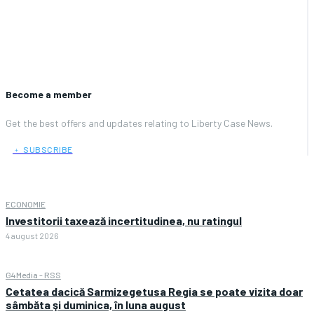
Become a member
Get the best offers and updates relating to Liberty Case News.
﹢ SUBSCRIBE
ECONOMIE
Investitorii taxează incertitudinea, nu ratingul
4 august 2026
G4Media - RSS
Cetatea dacică Sarmizegetusa Regia se poate vizita doar
sâmbăta şi duminica, în luna august