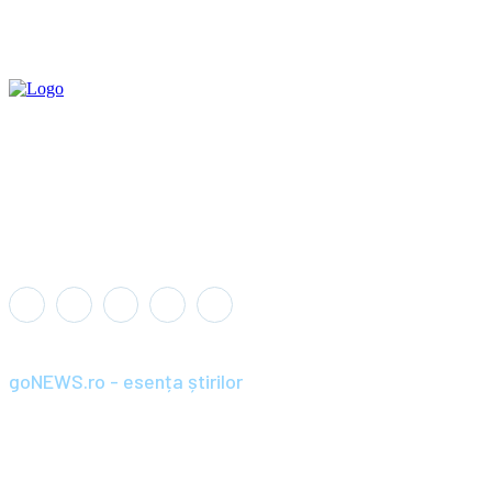
goNEWS.ro - esența știrilor
Înființat în anul 2008, goNEWS.ro a devenit rapid o sursă de știri
de încredere și relevantă pentru cititorii din România și diaspora.
Parte din portofoliul Wagner+Wolf / SC BRAND PRIME SRL,