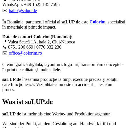
WhatsApp: +49 1525 135 7595
✉️
hallo@salup.de
În România, partenerul oficial al
saLUP.de
este
Colorim
, specialiști
în materiale și print de impact.
Date de contact Colorim (România):
📍 Valea Seacă 1A, hala 2, Cluj-Napoca
📞 0751 206 669 | 0770 332 230
✉️
office@colorim.ro
Creăm
grafică digitală
,
layout-uri
,
logo-uri
, transformăm conceptele
în
print de calitate
și multe altele.
saLUP.de
înseamnă producție la timp, execuție precisă și soluții
care funcționează. Vizibilitatea nu este un accident — este un
proces.
Was ist
saLUP.de
saLUP.de
ist mehr als eine Werbe- und Produktionsagentur.
Wir sind der Punkt, an dem Gestaltung auf Handwerk trifft und