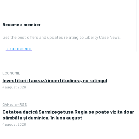
Become a member
Get the best offers and updates relating to Liberty Case News.
﹢ SUBSCRIBE
ECONOMIE
Investitorii taxează incertitudinea, nu ratingul
4 august 2026
G4Media - RSS
Cetatea dacică Sarmizegetusa Regia se poate vizita doar
sâmbăta şi duminica, în luna august
4 august 2026