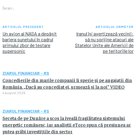
Încarc...
ARTICOLUL PRECEDENT
ARTICOLUL URMĂTOR
Un avion al NASA a depășit
Iranul își avertizează vecinii:
bariera sunetului în cadrul
să nu sprijine atacuri ale
primului zbor de testare
Statelor Unite ale Americii de
supersonic
pe teritoriile lor
ZIARUL FINANCIAR - RS
Concedierile din marile companii îi sperie şi pe angajaţii din
România. „Dacă au concediat ei, urmează şi la noi” VIDEO
4 august 2026
ZIARUL FINANCIAR - RS
Seceta de pe Dunăre a scos la iveală fragilitatea sistemului
energetic românesc, iar analiştii eToro spun că presiunea ar
putea grăbi investiţiile din sector