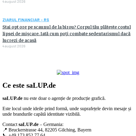
4 august 2026
ZIARUL FINANCIAR - RS
Stai opt ore pe scaunul de la birou? Corpul tău plăteşte costul
lipsei de mişcare. Iată cum poţi combate sedentarismul dacă
lucrezi de acasă
4 august 2026
Ce este
saLUP.de
saLUP.de
nu este doar o agenție de producție grafică.
Este locul unde ideile prind formă, unde suprafețele devin mesaje și
unde brandurile capătă identitate vizibilă.
Contact
saLUP.de
– Germania:
📍 Bruckerstrasse 44, 82205 Gilching, Bayern
📞 +49 173 852 77 64