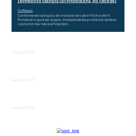
Investitorii taxează incertitudinea, nu ratingul
GoNews
Confirmarea ratingului de investiții de către Fitch a oferit
României o gură de oxigen, însă adevărata problemă rămâne
costul tot mai mare al finanțării...
Cetatea dacică Sarmizegetusa Regia se poate vizita
doar sâmbăta şi duminica, în luna august
4 august 2026
Polonia pregătește reduceri de taxe pentru două
milioane de contribuabili înaintea alegerilor
parlamentare de anul viitor
4 august 2026
NEWS.ro: Mesaj RO-alert pentru zona de nord-est a
judeţului Tulcea. Locuitorii, sfătuiţi să se adăpostească
în beciuri sau în adăposturi de protecţie civilă
4 august 2026