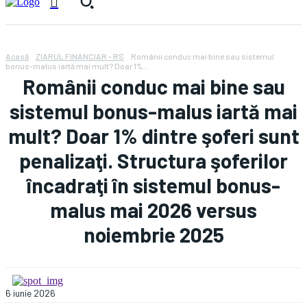
Acasă
ZIARUL FINANCIAR - RS
Românii conduc mai bine sau sistemul
bonus-malus iartă mai mult? Doar 1%...
Românii conduc mai bine sau
sistemul bonus-malus iartă mai
mult? Doar 1% dintre şoferi sunt
penalizaţi. Structura şoferilor
încadraţi în sistemul bonus-
malus mai 2026 versus
noiembrie 2025
6 iunie 2026