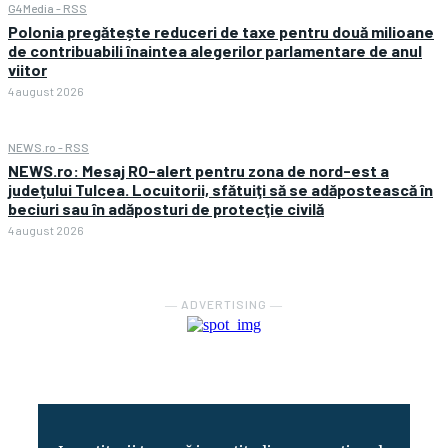
G4Media - RSS
Polonia pregătește reduceri de taxe pentru două milioane
de contribuabili înaintea alegerilor parlamentare de anul
viitor
4 august 2026
NEWS.ro - RSS
NEWS.ro: Mesaj RO-alert pentru zona de nord-est a
judeţului Tulcea. Locuitorii, sfătuiţi să se adăpostească în
beciuri sau în adăposturi de protecţie civilă
4 august 2026
― ADVERTISING ―