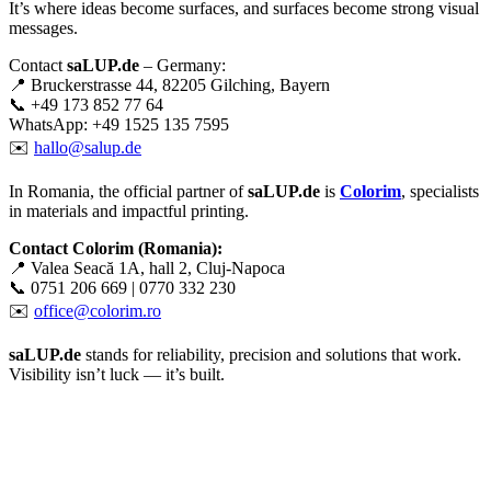
It’s where ideas become surfaces, and surfaces become strong visual
messages.
Contact
saLUP.de
– Germany:
📍 Bruckerstrasse 44, 82205 Gilching, Bayern
📞 +49 173 852 77 64
WhatsApp: +49 1525 135 7595
✉️
hallo@salup.de
In Romania, the official partner of
saLUP.de
is
Colorim
, specialists
in materials and impactful printing.
Contact Colorim (Romania):
📍 Valea Seacă 1A, hall 2, Cluj-Napoca
📞 0751 206 669 | 0770 332 230
✉️
office@colorim.ro
saLUP.de
stands for reliability, precision and solutions that work.
Visibility isn’t luck — it’s built.