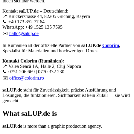
Ideen sichtbar werden.
Kontakt
saLUP.de
– Deutschland:
📍 Bruckerstrasse 44, 82205 Gilching, Bayern
📞 +49 173 852 77 64
WhatsApp: +49 1525 135 7595
✉️
hallo@salup.de
In Rumänien ist der offizielle Partner von
saLUP.de
Colorim
,
Spezialist für Materialien und hochwertigen Druck.
Kontakt Colorim (Rumänien):
📍 Valea Seacă 1A, Halle 2, Cluj-Napoca
📞 0751 206 669 | 0770 332 230
✉️
office@colorim.ro
saLUP.de
steht für Zuverlässigkeit, präzise Ausführung und
Lösungen, die funktionieren. Sichtbarkeit ist kein Zufall — sie wird
gemacht.
What
saLUP.de
is
saLUP.de
is more than a graphic production agency.