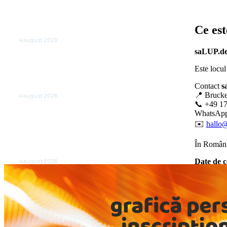
Cetatea dacică Sarmizegetusa Regia
se poate vizita doar sâmbăta şi
Ce es
duminica, în luna august
4 august 2026
saLUP.d
Polonia pregătește reduceri de taxe
pentru două milioane de contribuabili
Este locul
înaintea alegerilor parlamentare de
Contact
s
anul viitor
📍 Brucke
4 august 2026
📞 +49 17
WhatsApp
NEWS.ro: Mesaj RO-alert pentru zona
de nord-est a judeţului Tulcea.
✉️
hallo
Locuitorii, sfătuiţi să se adăpostească
în beciuri sau în adăposturi de
În România
protecţie civilă
4 august 2026
Date de 
📍 Valea 
📞 0751 2
✉️
office
Creăm
gra