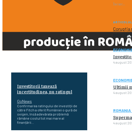
Încarc...
ARTICOLU
Corupția 
priorităț
ECONOMI
Investito
4 august 20
ECONOMI
Investitorii taxează
Ultimii m
incertitudinea, nu ratingul
4 august 20
GoNews
Confirmarea ratingului de investiții de
către Fitch a oferit României o gură de
ROMANIA 
oxigen, însă adevărata problemă
Supermar
rămâne costul tot mai mare al
finanțării...
4 august 20