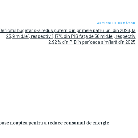
ARTICOLUL URMĂTOR
Deficitul bugetar s-a redus puternic în primele patru luni din 2026, la
23,9 mld.lei, respectiv 1,17% din PIB faţă de 56 mld.lei, respectiv
2,92% din PIB în perioada similară din 2025
noase noaptea pentru a reduce consumul de energie