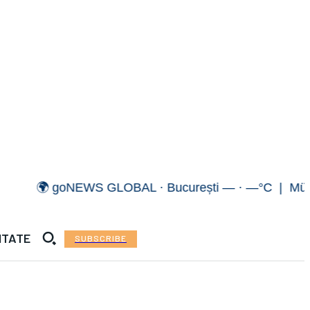
 goNEWS GLOBAL · București — · —°C | München — ·
ITATE
SUBSCRIBE