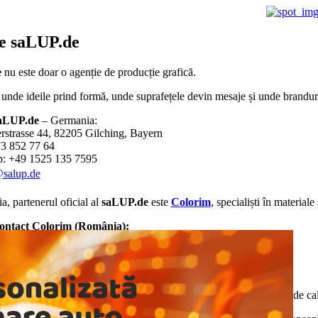
te
saLUP.de
e
nu este doar o agenție de producție grafică.
 unde ideile prind formă, unde suprafețele devin mesaje și unde branduril
aLUP.de
– Germania:
rstrasse 44, 82205 Gilching, Bayern
3 852 77 64
: +49 1525 135 7595
@salup.de
, partenerul oficial al
saLUP.de
este
Colorim
, specialiști în materiale
contact Colorim (România):
Seacă 1A, hala 2, Cluj-Napoca
06 669 | 0770 332 230
@colorim.ro
fică digitală
,
layout-uri
,
logo-uri
, transformăm conceptele în
print de cal