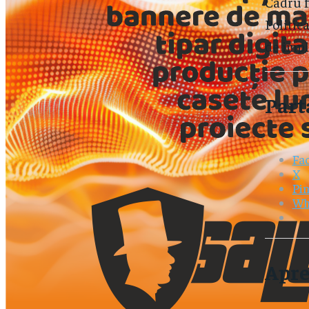
Cadru f
Politic
de impl
Part
Fa
X
Pin
Wh
Apre