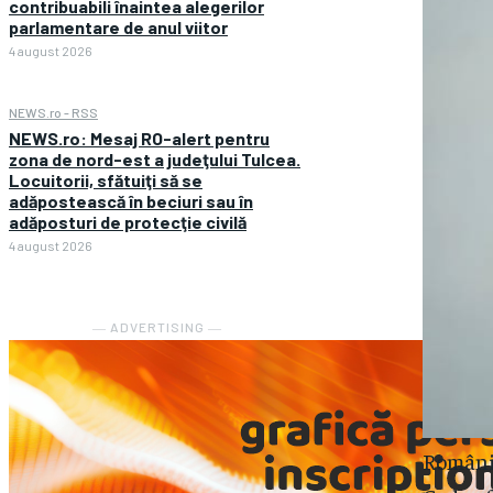
contribuabili înaintea alegerilor
parlamentare de anul viitor
4 august 2026
NEWS.ro - RSS
NEWS.ro: Mesaj RO-alert pentru
zona de nord-est a judeţului Tulcea.
Locuitorii, sfătuiţi să se
adăpostească în beciuri sau în
adăposturi de protecţie civilă
4 august 2026
― ADVERTISING ―
România