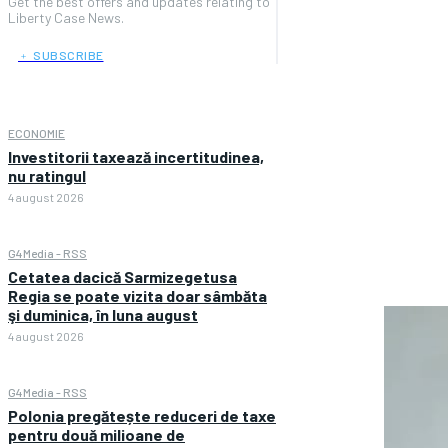
Get the best offers and updates relating to
Liberty Case News.
﹢ SUBSCRIBE
ECONOMIE
Investitorii taxează incertitudinea,
nu ratingul
4 august 2026
G4Media - RSS
Cetatea dacică Sarmizegetusa
Regia se poate vizita doar sâmbăta
şi duminica, în luna august
4 august 2026
G4Media - RSS
Polonia pregătește reduceri de taxe
pentru două milioane de