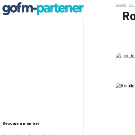
Acasă
POL
Ro
Become a member