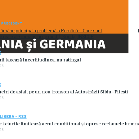
L PRECEDENT
rămâne principala problemă a României. Care sunt
ile reale ale românului de rând │ Sondaj INSCOP
E
rii taxează incertitudinea, nu ratingul
26
E
etri de asfalt pe un nou tronson al Autostrăzii Sibiu–Pitești
26
LIBERA - RSS
keturile limitează aerul condiționat și opresc reclamele lumi
26