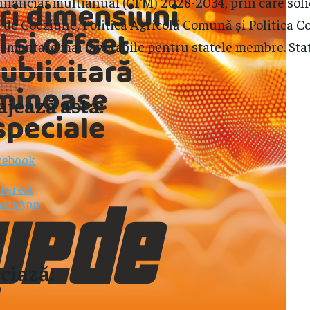
inanciar multianual (CFM) 2028-2034, prin care soli
a de Coeziune, Politica Agricolă Comună și Politica 
ementare mai favorabile pentru statele membre. Stat
ajează asta:
cebook
terest
atsApp
ciază: