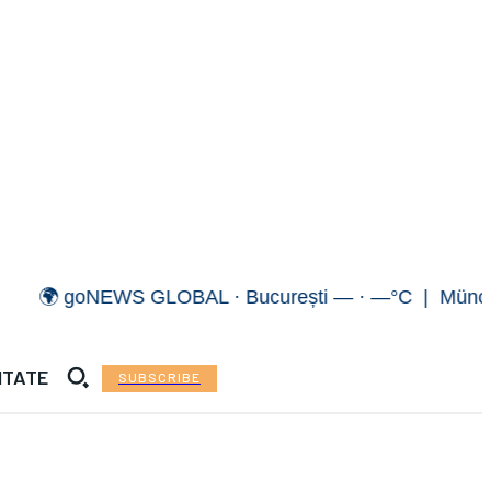
 goNEWS GLOBAL · București — · —°C | München — 
ITATE
SUBSCRIBE