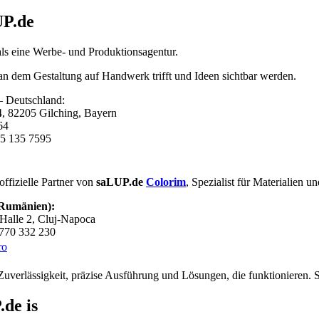
P.de
als eine Werbe- und Produktionsagentur.
 an dem Gestaltung auf Handwerk trifft und Ideen sichtbar werden.
 Deutschland:
4, 82205 Gilching, Bayern
64
5 135 7595
offizielle Partner von
saLUP.de
Colorim
, Spezialist für Materialien 
(Rumänien):
Halle 2, Cluj-Napoca
0770 332 230
ro
 Zuverlässigkeit, präzise Ausführung und Lösungen, die funktionieren. S
.de
is