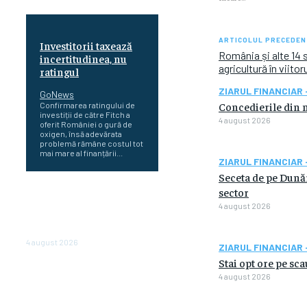
ARTICOLUL PRECEDEN
Investitorii taxează
România și alte 14 
incertitudinea, nu
agricultură în viitor
ratingul
ZIARUL FINANCIAR 
GoNews
Concedierile din m
Confirmarea ratingului de
investiții de către Fitch a
4 august 2026
oferit României o gură de
oxigen, însă adevărata
problemă rămâne costul tot
mai mare al finanțării...
ZIARUL FINANCIAR 
Seceta de pe Dunăre
sector
Cetatea dacică
Sarmizegetusa Regia se
4 august 2026
poate vizita doar sâmbăta şi
duminica, în luna august
4 august 2026
ZIARUL FINANCIAR 
Stai opt ore pe sc
Polonia pregătește reduceri
4 august 2026
de taxe pentru două milioane
de contribuabili înaintea
alegerilor parlamentare de