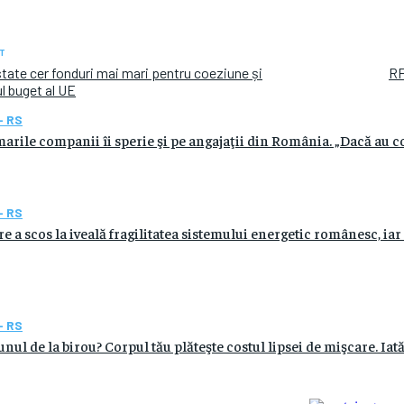
T
state cer fonduri mai mari pentru coeziune și
RF
ul buget al UE
- RS
arile companii îi sperie şi pe angajaţii din România. „Dacă au c
- RS
 a scos la iveală fragilitatea sistemului energetic românesc, iar 
- RS
aunul de la birou? Corpul tău plăteşte costul lipsei de mişcare. 