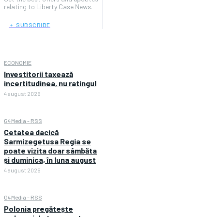
relating to Liberty Case News.
﹢ SUBSCRIBE
ECONOMIE
Investitorii taxează
incertitudinea, nu ratingul
4 august 2026
G4Media - RSS
Cetatea dacică
Sarmizegetusa Regia se
poate vizita doar sâmbăta
şi duminica, în luna august
4 august 2026
G4Media - RSS
Polonia pregătește