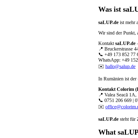
Was ist
saLU
saLUP.de
ist mehr 
Wir sind der Punkt,
Kontakt
saLUP.de
–
📍 Bruckerstrasse 4
📞 +49 173 852 77 
WhatsApp: +49 152
✉️
hallo@salup.de
In Rumänien ist der 
Kontakt Colorim 
📍 Valea Seacă 1A, 
📞 0751 206 669 | 
✉️
office@colorim.
saLUP.de
steht für
What
saLUP