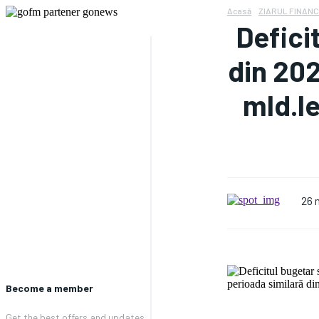
Acasă
ZIARUL FINANC
Defici
din 202
mld.le
26 
Become a member
Get the best offers and updates