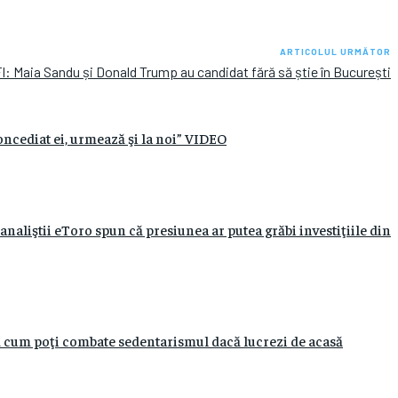
ARTICOLUL URMĂTOR
I: Maia Sandu și Donald Trump au candidat fără să știe în București
oncediat ei, urmează şi la noi” VIDEO
analiştii eToro spun că presiunea ar putea grăbi investiţiile din
Iată cum poţi combate sedentarismul dacă lucrezi de acasă