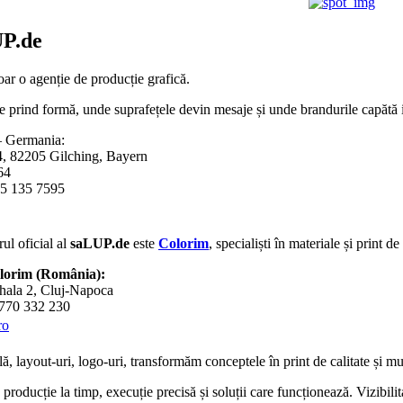
P.de
ar o agenție de producție grafică.
e prind formă, unde suprafețele devin mesaje și unde brandurile capătă id
 Germania:
4, 82205 Gilching, Bayern
64
5 135 7595
ul oficial al
saLUP.de
este
Colorim
, specialiști în materiale și print d
olorim (România):
hala 2, Cluj-Napoca
0770 332 230
ro
lă
,
layout-uri
,
logo-uri
, transformăm conceptele în
print de calitate
și mul
roducție la timp, execuție precisă și soluții care funcționează. Vizibili