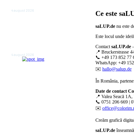
anul viitor
4 august 2026
Ce este
saLU
NEWS.ro: Mesaj RO-alert
saLUP.de
nu este do
pentru zona de nord-est a
judeţului Tulcea. Locuitorii,
Este locul unde ideil
sfătuiţi să se adăpostească
în beciuri sau în adăposturi
Contact
saLUP.de
–
de protecţie civilă
📍 Bruckerstrasse 4
4 august 2026
📞 +49 173 852 77 
WhatsApp: +49 152
✉️
hallo@salup.de
În România, partener
Date de contact C
📍 Valea Seacă 1A, 
📞 0751 206 669 | 
✉️
office@colorim.
Creăm
grafică digita
saLUP.de
înseamnă p