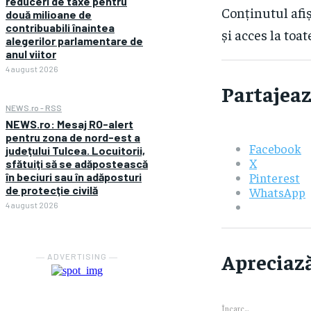
reduceri de taxe pentru
Conținutul afiș
două milioane de
contribuabili înaintea
și acces la toat
alegerilor parlamentare de
anul viitor
4 august 2026
Partajeaz
NEWS.ro - RSS
NEWS.ro: Mesaj RO-alert
pentru zona de nord-est a
Facebook
judeţului Tulcea. Locuitorii,
X
sfătuiţi să se adăpostească
Pinterest
în beciuri sau în adăposturi
de protecţie civilă
WhatsApp
4 august 2026
Apreciază
― ADVERTISING ―
Încarc...