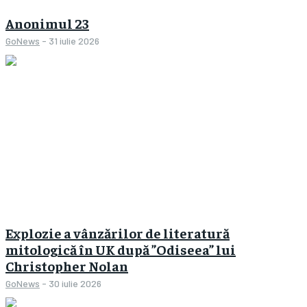
Anonimul 23
GoNews
-
31 iulie 2026
Explozie a vânzărilor de literatură
mitologică în UK după ”Odiseea” lui
Christopher Nolan
GoNews
-
30 iulie 2026