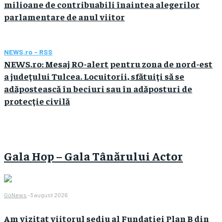
milioane de contribuabili înaintea alegerilor
parlamentare de anul viitor
NEWS.ro - RSS
NEWS.ro: Mesaj RO-alert pentru zona de nord-est
a judeţului Tulcea. Locuitorii, sfătuiţi să se
adăpostească în beciuri sau în adăposturi de
protecţie civilă
Gala Hop – Gala Tânărului Actor
GoNews
-
3 august 2026
Am vizitat viitorul sediu al Fundatiei Plan B din