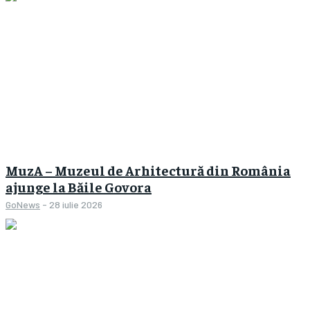
MuzA – Muzeul de Arhitectură din România
ajunge la Băile Govora
GoNews
-
28 iulie 2026