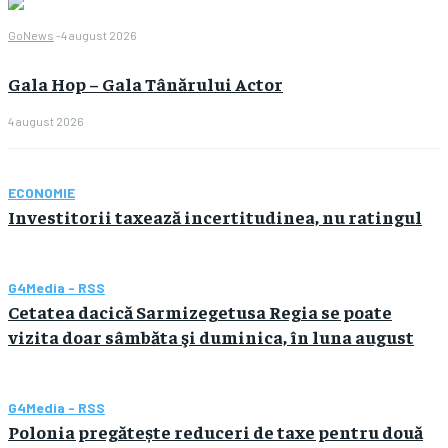
GoNews
-
4 august 2026
Gala Hop – Gala Tânărului Actor
4 august 2026
ECONOMIE
Investitorii taxează incertitudinea, nu ratingul
G4Media - RSS
Cetatea dacică Sarmizegetusa Regia se poate
vizita doar sâmbăta şi duminica, în luna august
G4Media - RSS
Polonia pregătește reduceri de taxe pentru două