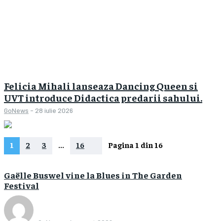
Felicia Mihali lanseaza Dancing Queen si
UVT introduce Didactica predarii sahului.
GoNews
-
28 iulie 2026
1
2
3
...
16
Pagina 1 din 16
Gaëlle Buswel vine la Blues in The Garden
Festival