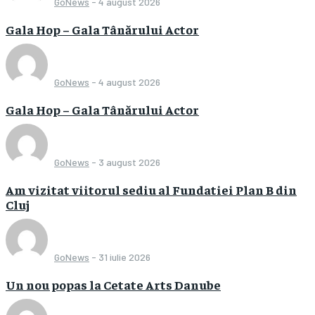
GoNews
-
4 august 2026
Gala Hop – Gala Tânărului Actor
GoNews
-
4 august 2026
Gala Hop – Gala Tânărului Actor
GoNews
-
3 august 2026
Am vizitat viitorul sediu al Fundatiei Plan B din
Cluj
GoNews
-
31 iulie 2026
Un nou popas la Cetate Arts Danube