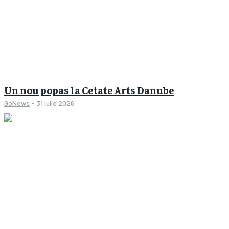
Un nou popas la Cetate Arts Danube
GoNews
-
31 iulie 2026