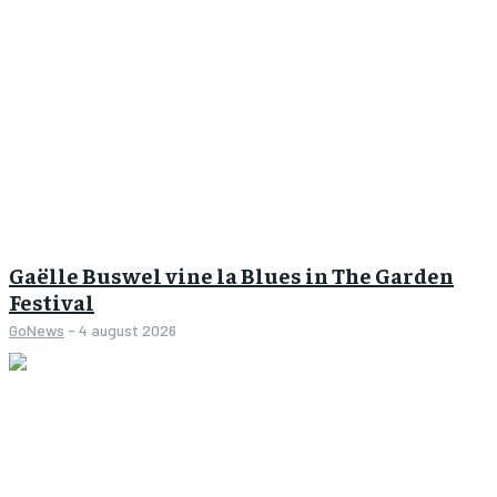
Gaëlle Buswel vine la Blues in The Garden
Festival
GoNews
-
4 august 2026