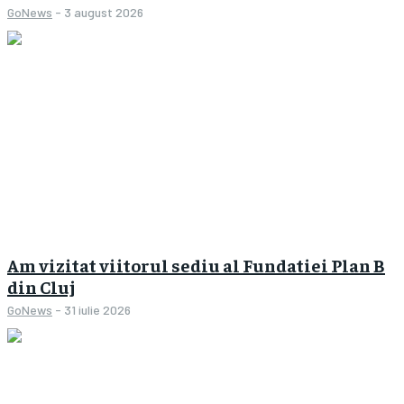
GoNews
-
3 august 2026
Am vizitat viitorul sediu al Fundatiei Plan B
din Cluj
GoNews
-
31 iulie 2026