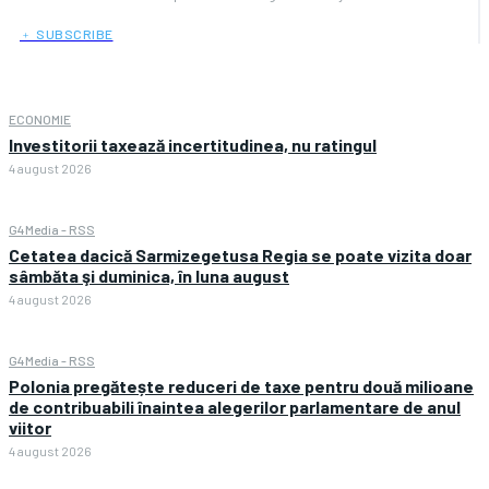
﹢ SUBSCRIBE
ECONOMIE
Investitorii taxează incertitudinea, nu ratingul
4 august 2026
G4Media - RSS
Cetatea dacică Sarmizegetusa Regia se poate vizita doar
sâmbăta şi duminica, în luna august
4 august 2026
G4Media - RSS
Polonia pregătește reduceri de taxe pentru două milioane
de contribuabili înaintea alegerilor parlamentare de anul
viitor
4 august 2026