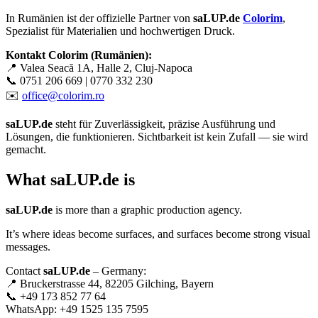
In Rumänien ist der offizielle Partner von
saLUP.de
Colorim
,
Spezialist für Materialien und hochwertigen Druck.
Kontakt Colorim (Rumänien):
📍 Valea Seacă 1A, Halle 2, Cluj-Napoca
📞 0751 206 669 | 0770 332 230
✉️
office@colorim.ro
saLUP.de
steht für Zuverlässigkeit, präzise Ausführung und
Lösungen, die funktionieren. Sichtbarkeit ist kein Zufall — sie wird
gemacht.
What
saLUP.de
is
saLUP.de
is more than a graphic production agency.
It’s where ideas become surfaces, and surfaces become strong visual
messages.
Contact
saLUP.de
– Germany:
📍 Bruckerstrasse 44, 82205 Gilching, Bayern
📞 +49 173 852 77 64
WhatsApp: +49 1525 135 7595