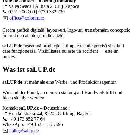
Date de contact Colorim (România):
📍 Valea Seacă 1A, hala 2, Cluj-Napoca
📞 0751 206 669 | 0770 332 230
✉️
office@colorim.ro
Creăm
grafică digitală
,
layout-uri
,
logo-uri
, transformăm conceptele
în
print de calitate
și multe altele.
saLUP.de
înseamnă producție la timp, execuție precisă și soluții
care funcționează. Vizibilitatea nu este un accident — este un
proces.
Was ist
saLUP.de
saLUP.de
ist mehr als eine Werbe- und Produktionsagentur.
Wir sind der Punkt, an dem Gestaltung auf Handwerk trifft und
Ideen sichtbar werden.
Kontakt
saLUP.de
– Deutschland:
📍 Bruckerstrasse 44, 82205 Gilching, Bayern
📞 +49 173 852 77 64
WhatsApp: +49 1525 135 7595
✉️
hallo@salup.de