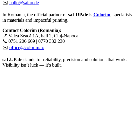
✉️
hallo@salup.de
In Romania, the official partner of
saLUP.de
is
Colorim
, specialists
in materials and impactful printing.
Contact Colorim (Romania):
📍 Valea Seacă 1A, hall 2, Cluj-Napoca
📞 0751 206 669 | 0770 332 230
✉️
office@colorim.ro
saLUP.de
stands for reliability, precision and solutions that work.
Visibility isn’t luck — it’s built.