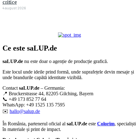
critice
4 august 2026
Ce este
saLUP.de
saLUP.de
nu este doar o agenție de producție grafică.
Este locul unde ideile prind formă, unde suprafețele devin mesaje și
unde brandurile capătă identitate vizibilă.
Contact
saLUP.de
– Germania:
📍 Bruckerstrasse 44, 82205 Gilching, Bayern
📞 +49 173 852 77 64
WhatsApp: +49 1525 135 7595
✉️
hallo@salup.de
În România, partenerul oficial al
saLUP.de
este
Colorim
, specialiști
în materiale și print de impact.