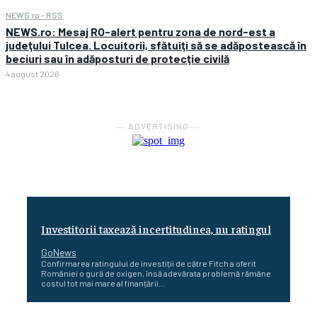
NEWS.ro - RSS
NEWS.ro: Mesaj RO-alert pentru zona de nord-est a
judeţului Tulcea. Locuitorii, sfătuiţi să se adăpostească în
beciuri sau în adăposturi de protecţie civilă
4 august 2026
― ADVERTISING ―
Investitorii taxează incertitudinea, nu ratingul
GoNews
Confirmarea ratingului de investiții de către Fitch a oferit
României o gură de oxigen, însă adevărata problemă rămâne
costul tot mai mare al finanțării...