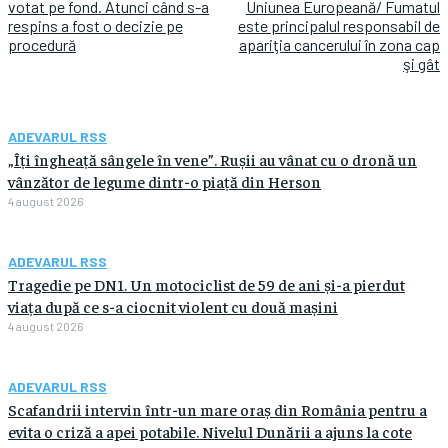
votat pe fond. Atunci când s-a
Uniunea Europeană/ Fumatul
respins a fost o decizie pe
este principalul responsabil de
procedură
apariţia cancerului în zona cap
şi gât
ADEVARUL RSS
„Îți îngheață sângele în vene”. Rușii au vânat cu o dronă un
vânzător de legume dintr-o piață din Herson
4 august 2026
ADEVARUL RSS
Tragedie pe DN1. Un motociclist de 59 de ani și-a pierdut
viața după ce s-a ciocnit violent cu două mașini
4 august 2026
ADEVARUL RSS
Scafandrii intervin într-un mare oraș din România pentru a
evita o criză a apei potabile. Nivelul Dunării a ajuns la cote