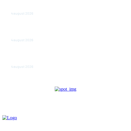
Cetatea dacică Sarmizegetusa Regia se poate vizita
doar sâmbăta şi duminica, în luna august
4 august 2026
Polonia pregătește reduceri de taxe pentru două
milioane de contribuabili înaintea alegerilor
parlamentare de anul viitor
4 august 2026
NEWS.ro: Mesaj RO-alert pentru zona de nord-est a
judeţului Tulcea. Locuitorii, sfătuiţi să se adăpostească
în beciuri sau în adăposturi de protecţie civilă
4 august 2026