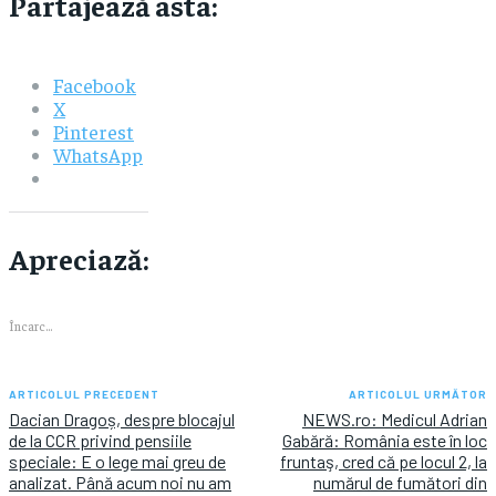
Partajează asta:
Facebook
X
Pinterest
WhatsApp
Apreciază:
Încarc...
ARTICOLUL PRECEDENT
ARTICOLUL URMĂTOR
Dacian Dragoș, despre blocajul
NEWS.ro: Medicul Adrian
de la CCR privind pensiile
Gabără: România este în loc
speciale: E o lege mai greu de
fruntaş, cred că pe locul 2, la
analizat. Până acum noi nu am
numărul de fumători din