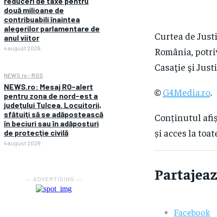
reduceri de taxe pentru
două milioane de
contribuabili înaintea
alegerilor parlamentare de
Curtea de Justi
anul viitor
4 august 2026
România, potriv
Casaţie şi Justi
NEWS.ro - RSS
NEWS.ro: Mesaj RO-alert
©
G4Media.ro
.
pentru zona de nord-est a
judeţului Tulcea. Locuitorii,
sfătuiţi să se adăpostească
Conținutul afiș
în beciuri sau în adăposturi
și acces la toat
de protecţie civilă
4 august 2026
Partajeaz
― ADVERTISING ―
Facebook