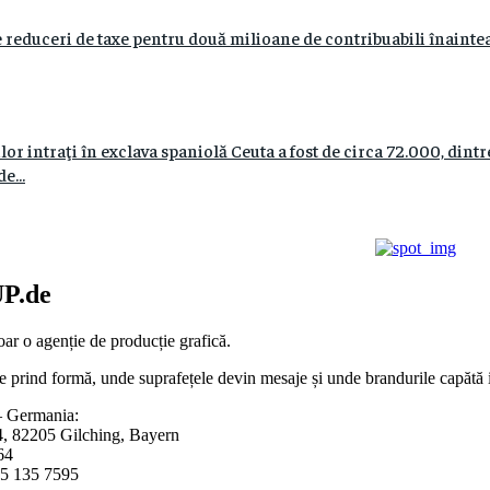
 reduceri de taxe pentru două milioane de contribuabili înaintea
r intraţi în exclava spaniolă Ceuta a fost de circa 72.000, dint
e...
P.de
ar o agenție de producție grafică.
e prind formă, unde suprafețele devin mesaje și unde brandurile capătă id
 Germania:
4, 82205 Gilching, Bayern
64
5 135 7595