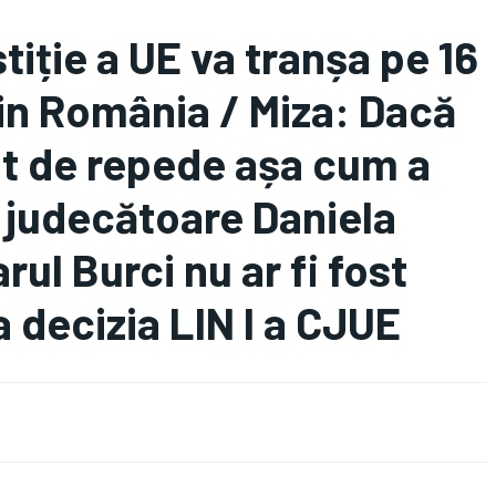
tiție a UE va tranșa pe 16
din România / Miza: Dacă
ât de repede așa cum a
a judecătoare Daniela
ul Burci nu ar fi fost
a decizia LIN I a CJUE