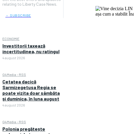
relating to Liberty Case News.
﹢ SUBSCRIBE
ECONOMIE
Investitorii taxează
incertitudinea, nu ratingul
4 august 2026
G4Media - RSS
Cetatea dacică
Sarmizegetusa Regia se
poate vizita doar sâmbăta
şi duminica, în luna august
4 august 2026
G4Media - RSS
Polonia pregătește