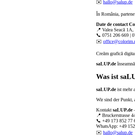
✉️
hallo@salup.de
În România, partener
Date de contact C
📍 Valea Seacă 1A, 
📞 0751 206 669 | 
✉️
office@colorim.
Creăm
grafică digita
saLUP.de
înseamnă p
Was ist
saLU
saLUP.de
ist mehr 
Wir sind der Punkt,
Kontakt
saLUP.de
–
📍 Bruckerstrasse 4
📞 +49 173 852 77 
WhatsApp: +49 152
✉️
hallo@salup.de