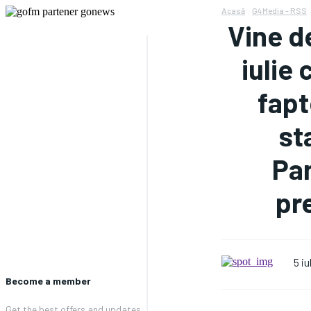
Acasă
G4Media - RSS
Vine de
iulie
fapt
st
Pan
pr
5 iu
Become a member
Get the best offers and updates