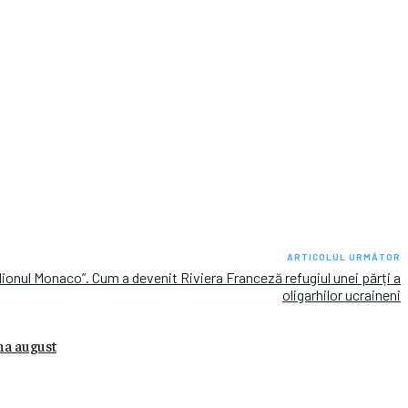
ARTICOLUL URMĂTOR
lionul Monaco”. Cum a devenit Riviera Franceză refugiul unei părți a
oligarhilor ucraineni
na august