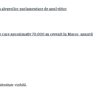
 alegerilor parlamentare de anul viitor
re care aproximativ 70.000 au revenit în Maroc, anunță
entitate vizibilă.