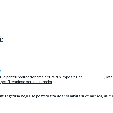
:
T
ile pentru redirecționarea a 20% din impozitul pe
„Bata
i pot fi respinse cererile firmelor
mizegetusa Regia se poate vizita doar sâmbăta şi duminica, în lu