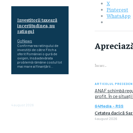
X
Pinterest
WhatsApp
Investitorii taxează
incertitudinea, nu
ratingul
GoNews
Apreciază
Confirmarea ratingului de
investiții de către Fitch a
oferit României o gură de
oxigen, însă adevărata
problemă rămâne costul tot
Încarc...
mai mare al finanțării...
Cetatea dacică
ARTICOLUL PRECEDEN
Sarmizegetusa Regia se
ANAF schimbă regul
poate vizita doar sâmbăta şi
profit. În ce situați
duminica, în luna august
4 august 2026
G4Media - RSS
Cetatea dacică Sar
Polonia pregătește reduceri
4 august 2026
de taxe pentru două milioane
de contribuabili înaintea
alegerilor parlamentare de