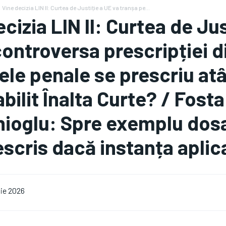
Vine decizia LIN II: Curtea de Justiție a UE va tranșa pe...
cizia LIN II: Curtea de Jus
 controversa prescripției 
ele penale se prescriu at
abilit Înalta Curte? / Fost
ioglu: Spre exemplu dosar
escris dacă instanța aplic
lie 2026