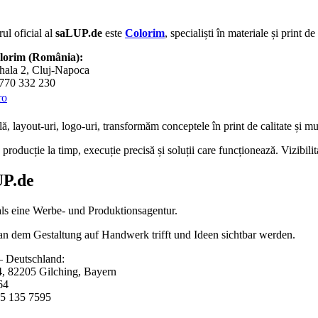
ul oficial al
saLUP.de
este
Colorim
, specialiști în materiale și print d
olorim (România):
hala 2, Cluj-Napoca
0770 332 230
ro
lă
,
layout-uri
,
logo-uri
, transformăm conceptele în
print de calitate
și mul
roducție la timp, execuție precisă și soluții care funcționează. Vizibili
P.de
als eine Werbe- und Produktionsagentur.
 an dem Gestaltung auf Handwerk trifft und Ideen sichtbar werden.
 Deutschland:
4, 82205 Gilching, Bayern
64
5 135 7595