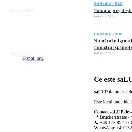
G4Media - RSS
anul viitor
Polonia pregătește
4 august 2026
4 august 2026
NEWS.ro: Mesaj RO-alert
pentru zona de nord-est a
judeţului Tulcea. Locuitorii,
G4Media - RSS
sfătuiţi să se adăpostească
Numărul migranţilo
în beciuri sau în adăposturi
ministrul spaniol d
de protecţie civilă
4 august 2026
4 august 2026
Ce este
saLU
saLUP.de
nu este do
Este locul unde ideil
Contact
saLUP.de
–
📍 Bruckerstrasse 4
📞 +49 173 852 77 
WhatsApp: +49 152