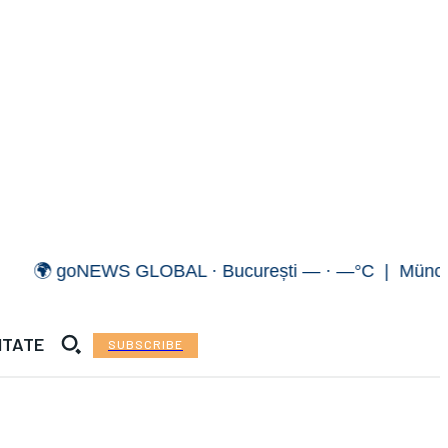
 goNEWS GLOBAL · București — · —°C | München — 
ITATE
SUBSCRIBE