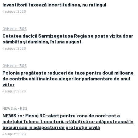
Investitorii taxează incertitudinea, nu ratingul
4 august 2026
G4Media - RSS
Cetatea dacică Sarmizegetusa Regia se poate vizita doar
sâmbăta şi duminica, în luna august
4 august 2026
G4Media - RSS
Polonia pregătește reduceri de taxe pentru două milioane
de contribuabili înaintea alegerilor parlamentare de anul
viitor
4 august 2026
NEWS.ro - RSS
NEWS.ro: Mesaj RO-alert pentru zona de nord-est a
judeţului Tulcea. Locuitorii, sfătuiţi să se adăpostească în
beciuri sau în adăposturi de protecţie civilă
4 august 2026