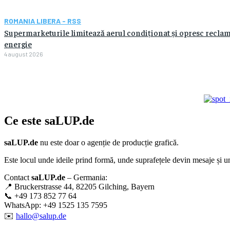
ROMANIA LIBERA - RSS
Supermarketurile limitează aerul condiționat și opresc recl
energie
4 august 2026
Ce este
saLUP.de
saLUP.de
nu este doar o agenție de producție grafică.
Este locul unde ideile prind formă, unde suprafețele devin mesaje și un
Contact
saLUP.de
– Germania:
📍 Bruckerstrasse 44, 82205 Gilching, Bayern
📞 +49 173 852 77 64
WhatsApp: +49 1525 135 7595
✉️
hallo@salup.de