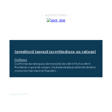
― ADVERTISING ―
Investitorii taxează incertitudinea, nu ratingul
GoNews
Confirmarea ratingului de investiții de către Fitch a oferit
României o gură de oxigen, însă adevărata problemă rămâne
costul tot mai mare al finanțării...
Cetatea dacică Sarmizegetusa Regia se poate vizita
doar sâmbăta şi duminica, în luna august
4 august 2026
Polonia pregătește reduceri de taxe pentru două
milioane de contribuabili înaintea alegerilor