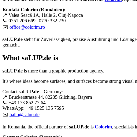
Kontakt Colorim (Rumänien):
📍 Valea Seacă 1A, Halle 2, Cluj-Napoca
📞 0751 206 669 | 0770 332 230
✉️
office@colorim.ro
saLUP.de
steht für Zuverlässigkeit, präzise Ausführung und Lösungen,
gemacht.
What
saLUP.de
is
saLUP.de
is more than a graphic production agency.
It’s where ideas become surfaces, and surfaces become strong visual 
Contact
saLUP.de
– Germany:
📍 Bruckerstrasse 44, 82205 Gilching, Bayern
📞 +49 173 852 77 64
WhatsApp: +49 1525 135 7595
✉️
hallo@salup.de
In Romania, the official partner of
saLUP.de
is
Colorim
, specialists