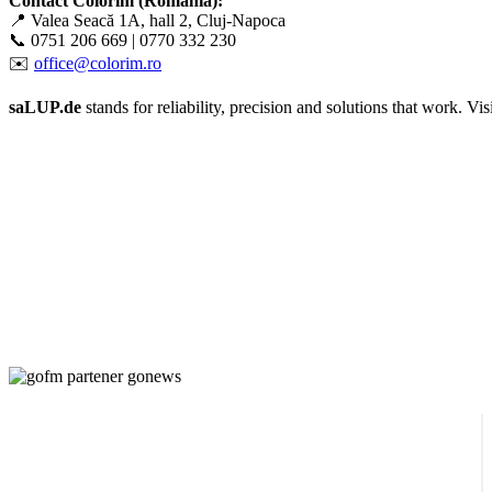
Contact Colorim (Romania):
📍 Valea Seacă 1A, hall 2, Cluj-Napoca
📞 0751 206 669 | 0770 332 230
✉️
office@colorim.ro
saLUP.de
stands for reliability, precision and solutions that work. Visib