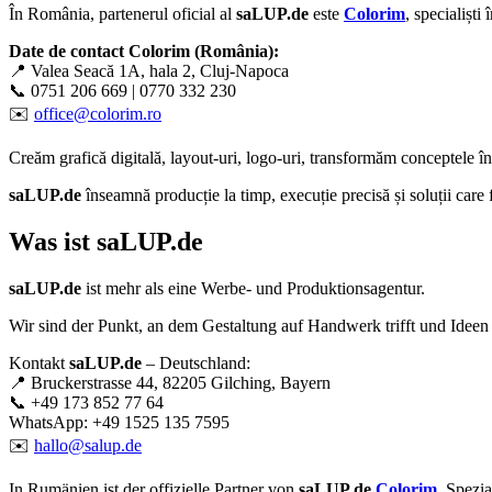
În România, partenerul oficial al
saLUP.de
este
Colorim
, specialiști
Date de contact Colorim (România):
📍 Valea Seacă 1A, hala 2, Cluj-Napoca
📞 0751 206 669 | 0770 332 230
✉️
office@colorim.ro
Creăm
grafică digitală
,
layout-uri
,
logo-uri
, transformăm conceptele î
saLUP.de
înseamnă producție la timp, execuție precisă și soluții care
Was ist
saLUP.de
saLUP.de
ist mehr als eine Werbe- und Produktionsagentur.
Wir sind der Punkt, an dem Gestaltung auf Handwerk trifft und Ideen
Kontakt
saLUP.de
– Deutschland:
📍 Bruckerstrasse 44, 82205 Gilching, Bayern
📞 +49 173 852 77 64
WhatsApp: +49 1525 135 7595
✉️
hallo@salup.de
In Rumänien ist der offizielle Partner von
saLUP.de
Colorim
, Spezi