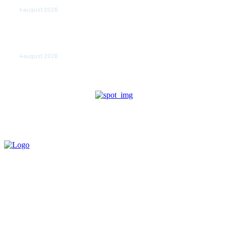
parlamentare de anul viitor
4 august 2026
NEWS.ro: Mesaj RO-alert pentru zona de nord-est a
judeţului Tulcea. Locuitorii, sfătuiţi să se adăpostească
în beciuri sau în adăposturi de protecţie civilă
4 august 2026