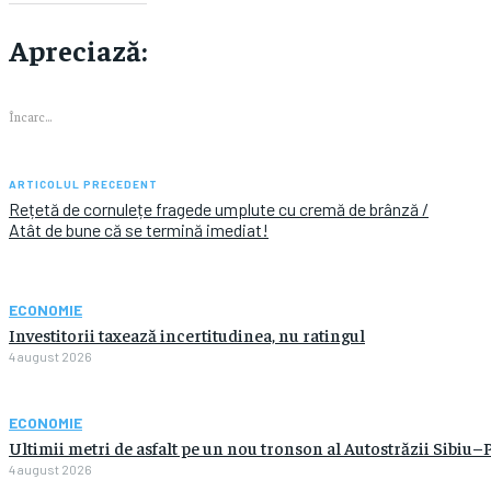
Apreciază:
Încarc...
ARTICOLUL PRECEDENT
Rețetă de cornulețe fragede umplute cu cremă de brânză /
Atât de bune că se termină imediat!
ECONOMIE
Investitorii taxează incertitudinea, nu ratingul
4 august 2026
ECONOMIE
Ultimii metri de asfalt pe un nou tronson al Autostrăzii Sibiu–P
4 august 2026