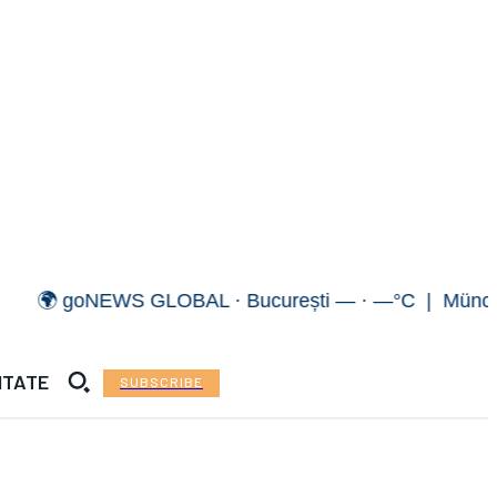
 goNEWS GLOBAL · București — · —°C | München — 
ITATE
SUBSCRIBE