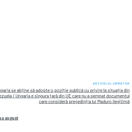
ARTICOLUL URMĂTOR
garia se abține să adopte o poziție publică cu privire la situația din
ezuela / Ungaria e singura țară din UE care nu a semnat documentul
care consideră președinția lui Maduro ilegitimă
na august