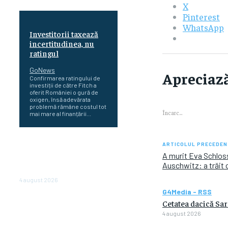
X
Pinterest
WhatsApp
Investitorii taxează
incertitudinea, nu
ratingul
GoNews
Apreciază
Confirmarea ratingului de
investiții de către Fitch a
oferit României o gură de
oxigen, însă adevărata
problemă rămâne costul tot
Încarc...
mai mare al finanțării...
Cetatea dacică
ARTICOLUL PRECEDEN
Sarmizegetusa Regia se
A murit Eva Schloss
poate vizita doar sâmbăta şi
Auschwitz: a trăit 
duminica, în luna august
4 august 2026
G4Media - RSS
Polonia pregătește reduceri
Cetatea dacică Sar
de taxe pentru două milioane
4 august 2026
de contribuabili înaintea
alegerilor parlamentare de