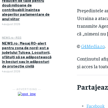
reduceri de taxe pentru
două milioane de
contribuabili înaintea
Preşedintele a
alegerilor parlamentare de
Ucraina a ataca
anul viitor
4 august 2026
transmite Ager
că „nimeni nu 
NEWS.ro - RSS
NEWS.ro: Mesaj RO-alert
©
G4Media.ro
.
pentru zona de nord-est a
judeţului Tulcea. Locuitorii,
sfătuiţi să se adăpostească
Conținutul afiș
în beciuri sau în adăposturi
și acces la toat
de protecţie civilă
4 august 2026
Partajeaz
― ADVERTISING ―
Facebook