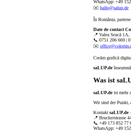
WhatsApp: +49 152
✉️
hallo@salup.de
În România, partener
Date de contact C
📍 Valea Seacă 1A, 
📞 0751 206 669 | 
✉️
office@colorim.
Creăm
grafică digita
saLUP.de
înseamnă p
Was ist
saLU
saLUP.de
ist mehr 
Wir sind der Punkt,
Kontakt
saLUP.de
–
📍 Bruckerstrasse 4
📞 +49 173 852 77 
WhatsApp: +49 152