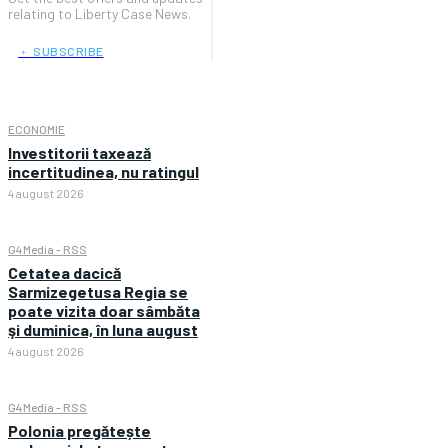
relating to Liberty Case News.
﹢ SUBSCRIBE
ECONOMIE
Investitorii taxează
incertitudinea, nu ratingul
4 august 2026
G4Media - RSS
Cetatea dacică
Sarmizegetusa Regia se
poate vizita doar sâmbăta
şi duminica, în luna august
4 august 2026
G4Media - RSS
Polonia pregătește