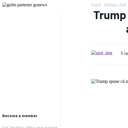
Acasă
G4Media - RSS
Trump 
5 i
Become a member
Get the best offers and updates