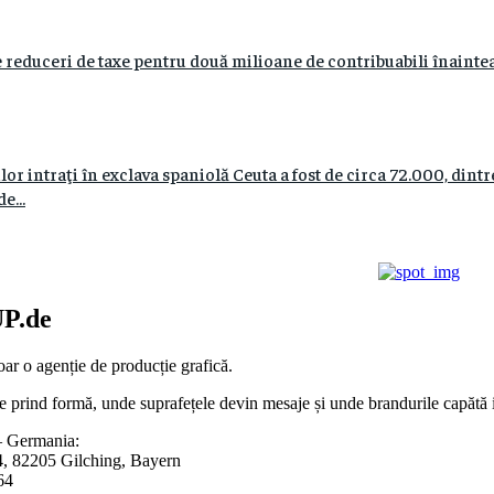
 reduceri de taxe pentru două milioane de contribuabili înaintea
r intraţi în exclava spaniolă Ceuta a fost de circa 72.000, dint
e...
P.de
ar o agenție de producție grafică.
e prind formă, unde suprafețele devin mesaje și unde brandurile capătă id
 Germania:
4, 82205 Gilching, Bayern
64