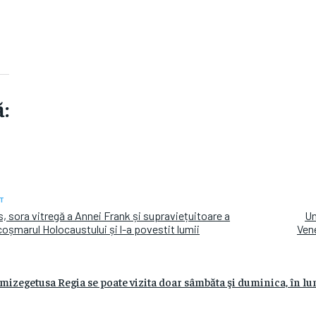
:
T
, sora vitregă a Annei Frank și supraviețuitoare a
Un
coșmarul Holocaustului și l-a povestit lumii
Ven
mizegetusa Regia se poate vizita doar sâmbăta şi duminica, în lu