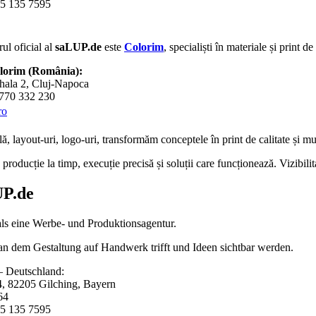
5 135 7595
ul oficial al
saLUP.de
este
Colorim
, specialiști în materiale și print d
olorim (România):
hala 2, Cluj-Napoca
0770 332 230
ro
lă
,
layout-uri
,
logo-uri
, transformăm conceptele în
print de calitate
și mul
roducție la timp, execuție precisă și soluții care funcționează. Vizibili
P.de
als eine Werbe- und Produktionsagentur.
 an dem Gestaltung auf Handwerk trifft und Ideen sichtbar werden.
 Deutschland:
4, 82205 Gilching, Bayern
64
5 135 7595