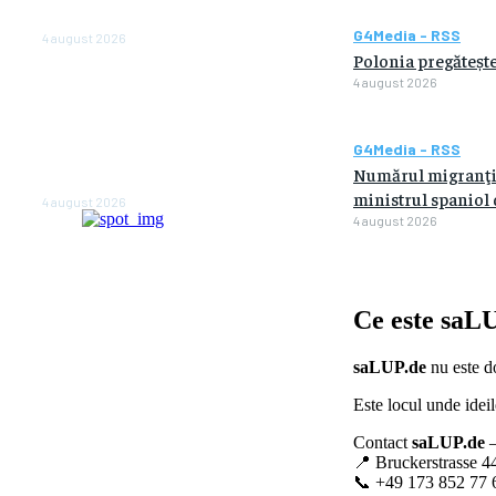
anul viitor
G4Media - RSS
4 august 2026
Polonia pregătește
NEWS.ro: Mesaj RO-alert
4 august 2026
pentru zona de nord-est a
judeţului Tulcea. Locuitorii,
sfătuiţi să se adăpostească
G4Media - RSS
în beciuri sau în adăposturi
Numărul migranţilo
de protecţie civilă
ministrul spaniol d
4 august 2026
4 august 2026
Ce este
saLU
saLUP.de
nu este do
Este locul unde ideil
Contact
saLUP.de
–
📍 Bruckerstrasse 4
📞 +49 173 852 77 