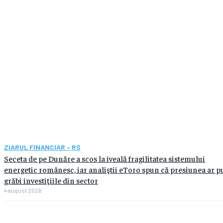
ZIARUL FINANCIAR - RS
Seceta de pe Dunăre a scos la iveală fragilitatea sistemului
energetic românesc, iar analiştii eToro spun că presiunea ar p
grăbi investiţiile din sector
4 august 2026