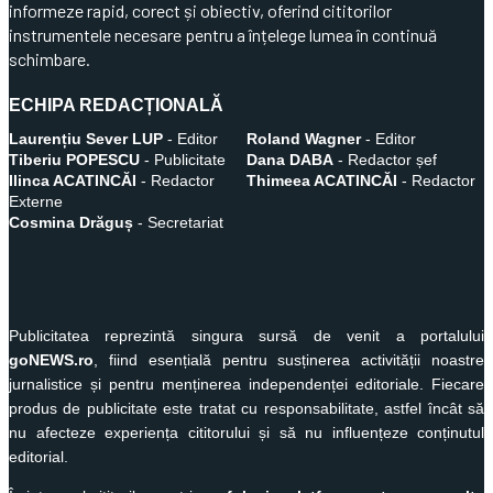
informeze rapid, corect și obiectiv, oferind cititorilor
instrumentele necesare pentru a înțelege lumea în continuă
schimbare.
ECHIPA REDACȚIONALĂ
Laurențiu Sever LUP
- Editor
Roland Wagner
- Editor
Tiberiu POPESCU
- Publicitate
Dana DABA
- Redactor șef
Ilinca ACATINCĂI
- Redactor
Thimeea ACATINCĂI
- Redactor
Externe
Cosmina Drăguș
- Secretariat
Publicitatea reprezintă singura sursă de venit a portalului
goNEWS.ro
, fiind esențială pentru susținerea activității noastre
jurnalistice și pentru menținerea independenței editoriale. Fiecare
produs de publicitate este tratat cu responsabilitate, astfel încât să
nu afecteze experiența cititorului și să nu influențeze conținutul
editorial.