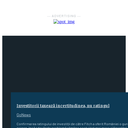
― ADVERTISING ―
Investitorii taxează incertitudinea, nu ratingul
GoNews
Confirmarea ratingului de investiții de către Fitch a oferit României o gur
oxigen, însă adevărata problemă rămâne costul tot mai mare al finanțării.