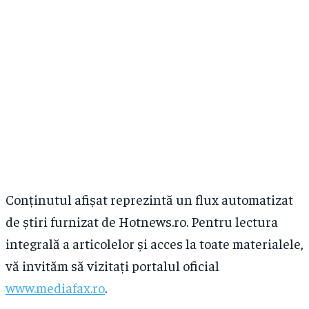
Facebook
Facebook
X
X
Pinterest
Pinterest
1-MONTH
WhatsApp
WhatsApp
$
25
/ month
Apreciază:
Apreciază:
By agreeing to this tier, you are billed every month after the first one u
you opt out of the monthly subscription.
SUBSCRIBE
Conținutul afișat reprezintă un flux automatizat
Partajează asta:
de știri furnizat de Hotnews.ro. Pentru lectura
Facebook
integrală a articolelor și acces la toate materialele,
X
Pinterest
vă invităm să vizitați portalul oficial
WhatsApp
www.mediafax.ro
.
Apreciază: