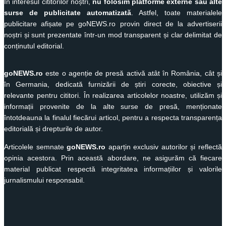
În interesul cititorilor noștri,
nu folosim platforme externe sau alte
surse de publicitate automatizată
. Astfel, toate materialele
publicitare afișate pe goNEWS.ro provin direct de la advertiserii
noștri și sunt prezentate într-un mod transparent și clar delimitat de
conținutul editorial.
goNEWS.ro
este o agenție de presă activă atât în România, cât și
în Germania, dedicată furnizării de știri corecte, obiective și
relevante pentru cititori. În realizarea articolelor noastre, utilizăm și
informații provenite de la alte surse de presă, menționate
întotdeauna la finalul fiecărui articol, pentru a respecta transparența
editorială și drepturile de autor.
Articolele semnate
goNEWS.ro
aparțin exclusiv autorilor și reflectă
opinia acestora. Prin această abordare, ne asigurăm că fiecare
material publicat respectă integritatea informațiilor și valorile
jurnalismului responsabil.