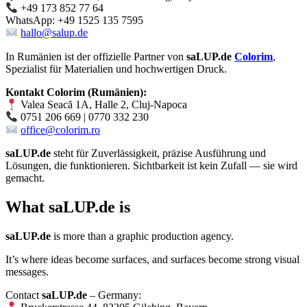
+49 173 852 77 64
WhatsApp: +49 1525 135 7595
hallo@salup.de
In Rumänien ist der offizielle Partner von
saLUP.de
Colorim
,
Spezialist für Materialien und hochwertigen Druck.
Kontakt Colorim (Rumänien):
Valea Seacă 1A, Halle 2, Cluj-Napoca
0751 206 669 | 0770 332 230
office@colorim.ro
saLUP.de
steht für Zuverlässigkeit, präzise Ausführung und
Lösungen, die funktionieren. Sichtbarkeit ist kein Zufall — sie wird
gemacht.
What
saLUP.de
is
saLUP.de
is more than a graphic production agency.
It’s where ideas become surfaces, and surfaces become strong visual
messages.
Contact
saLUP.de
– Germany: