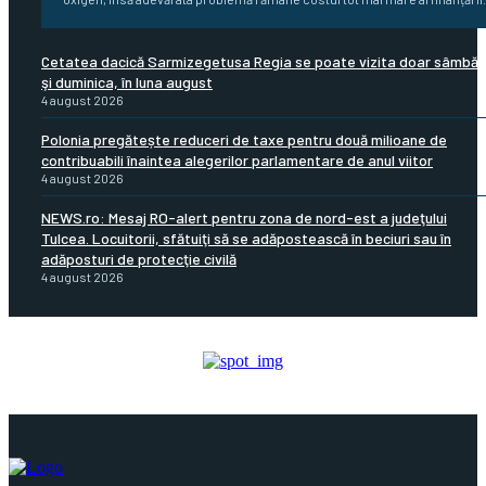
Cetatea dacică Sarmizegetusa Regia se poate vizita doar sâmbă
şi duminica, în luna august
4 august 2026
Polonia pregătește reduceri de taxe pentru două milioane de
contribuabili înaintea alegerilor parlamentare de anul viitor
4 august 2026
NEWS.ro: Mesaj RO-alert pentru zona de nord-est a judeţului
Tulcea. Locuitorii, sfătuiţi să se adăpostească în beciuri sau în
adăposturi de protecţie civilă
4 august 2026