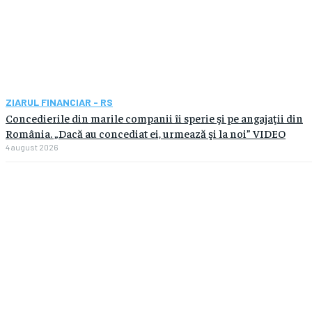
ZIARUL FINANCIAR - RS
Concedierile din marile companii îi sperie şi pe angajaţii din
România. „Dacă au concediat ei, urmează şi la noi” VIDEO
4 august 2026