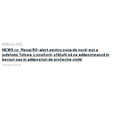
NEWS.ro - RSS
NEWS.ro: Mesaj RO-alert pentru zona de nord-est a
judeţului Tulcea. Locuitorii, sfătuiţi să se adăpostească în
beciuri sau în adăposturi de protecţie civilă
4 august 2026