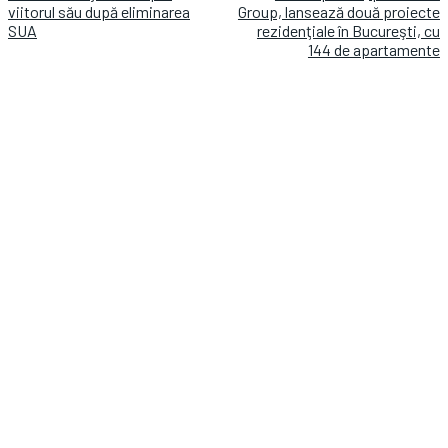
viitorul său după eliminarea
Group, lansează două proiecte
SUA
rezidenţiale în Bucureşti, cu
144 de apartamente