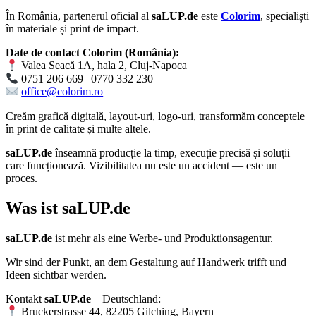
În România, partenerul oficial al
saLUP.de
este
Colorim
, specialiști
în materiale și print de impact.
Date de contact Colorim (România):
Valea Seacă 1A, hala 2, Cluj-Napoca
0751 206 669 | 0770 332 230
office@colorim.ro
Creăm
grafică digitală
,
layout-uri
,
logo-uri
, transformăm conceptele
în
print de calitate
și multe altele.
saLUP.de
înseamnă producție la timp, execuție precisă și soluții
care funcționează. Vizibilitatea nu este un accident — este un
proces.
Was ist
saLUP.de
saLUP.de
ist mehr als eine Werbe- und Produktionsagentur.
Wir sind der Punkt, an dem Gestaltung auf Handwerk trifft und
Ideen sichtbar werden.
Kontakt
saLUP.de
– Deutschland:
Bruckerstrasse 44, 82205 Gilching, Bayern