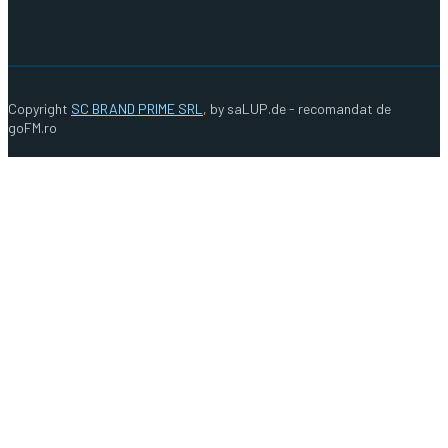
Copyright
SC BRAND PRIME SRL
, by saLUP.de - recomandat de
goFM.ro