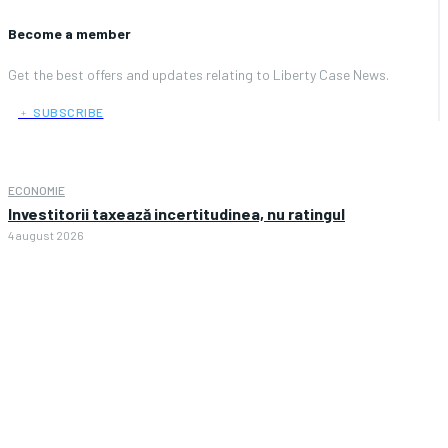
Become a member
Get the best offers and updates relating to Liberty Case News.
﹢ SUBSCRIBE
ECONOMIE
Investitorii taxează incertitudinea, nu ratingul
4 august 2026