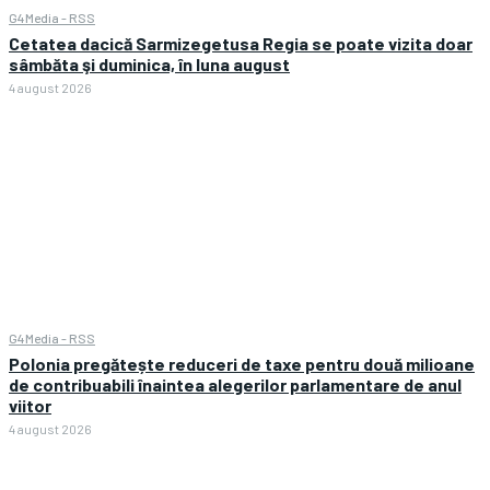
G4Media - RSS
Cetatea dacică Sarmizegetusa Regia se poate vizita doar
sâmbăta şi duminica, în luna august
4 august 2026
G4Media - RSS
Polonia pregătește reduceri de taxe pentru două milioane
de contribuabili înaintea alegerilor parlamentare de anul
viitor
4 august 2026