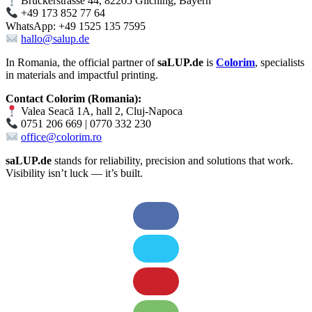
Bruckerstrasse 44, 82205 Gilching, Bayern
+49 173 852 77 64
WhatsApp: +49 1525 135 7595
hallo@salup.de
In Romania, the official partner of
saLUP.de
is
Colorim
, specialists
in materials and impactful printing.
Contact Colorim (Romania):
Valea Seacă 1A, hall 2, Cluj-Napoca
0751 206 669 | 0770 332 230
office@colorim.ro
saLUP.de
stands for reliability, precision and solutions that work.
Visibility isn’t luck — it’s built.