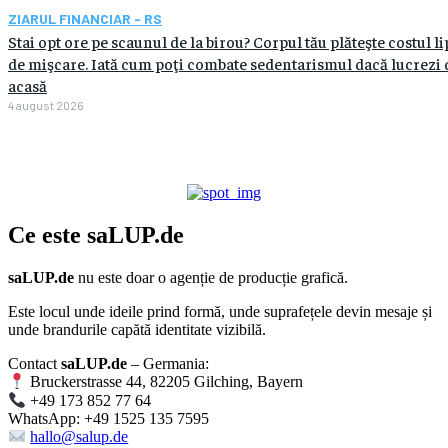
ZIARUL FINANCIAR - RS
Stai opt ore pe scaunul de la birou? Corpul tău plăteşte costul li
de mişcare. Iată cum poţi combate sedentarismul dacă lucrezi 
acasă
4 august 2026
Ce este
saLUP.de
saLUP.de
nu este doar o agenție de producție grafică.
Este locul unde ideile prind formă, unde suprafețele devin mesaje și
unde brandurile capătă identitate vizibilă.
Contact
saLUP.de
– Germania:
Bruckerstrasse 44, 82205 Gilching, Bayern
+49 173 852 77 64
WhatsApp: +49 1525 135 7595
hallo@salup.de