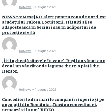
GoNews
-
4 august 2026
NEWS.ro: Mesaj RO-alert pentru zona de nord-est
a judeţului Tulcea. Locuitorii, sfătuiţi să se
adăpostească în beciuri sau în adăposturi de
protecţie civilă
GoNews
-
4 august 2026
„Îți îngheață sângele în vene”. Rușii au vânat cu o
dronă un vânzător de legume dintr-o piață din
Herson
GoNews
-
4 august 2026
Concedierile din marile companii îi sperie şi pe
angajaţii din România. „Dacă au concediat ei,
urmează şi la noi” VIDEO