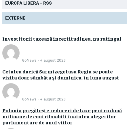
EUROPA LIBERA - RSS
EXTERNE
Investitorii taxează incertitudinea, nu ratingul
GoNews
-
4 august 2026
Cetatea dacică Sarmizegetusa Regia se poate
vizita doar sâmbăta şi duminica, în luna august
GoNews
-
4 august 2026
Polonia pregătește reduceri de taxe pentru două
milioane de contribuabili înaintea alegerilor
parlamentare de anul viitor