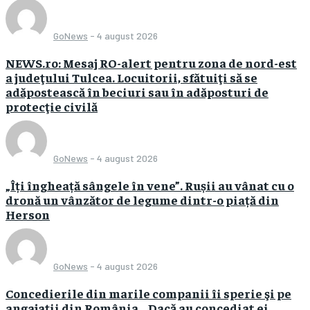
GoNews
-
4 august 2026
NEWS.ro: Mesaj RO-alert pentru zona de nord-est
a judeţului Tulcea. Locuitorii, sfătuiţi să se
adăpostească în beciuri sau în adăposturi de
protecţie civilă
GoNews
-
4 august 2026
„Îți îngheață sângele în vene”. Rușii au vânat cu o
dronă un vânzător de legume dintr-o piață din
Herson
GoNews
-
4 august 2026
Concedierile din marile companii îi sperie şi pe
angajaţii din România. „Dacă au concediat ei,