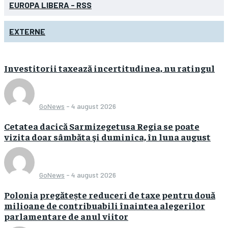
EUROPA LIBERA - RSS
EXTERNE
Investitorii taxează incertitudinea, nu ratingul
GoNews
-
4 august 2026
Cetatea dacică Sarmizegetusa Regia se poate
vizita doar sâmbăta şi duminica, în luna august
GoNews
-
4 august 2026
Polonia pregătește reduceri de taxe pentru două
milioane de contribuabili înaintea alegerilor
parlamentare de anul viitor