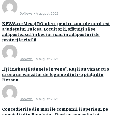
GoNews
-
4 august 2026
NEWS.ro: Mesaj RO-alert pentru zona de nord-est
a judeţului Tulcea. Locuitorii, sfătuiţi să se
adăpostească în beciuri sau în adăposturi de
protecţie civilă
GoNews
-
4 august 2026
„Îți îngheață sângele în vene”. Rușii au vânat cu o
dronă un vânzător de legume dintr-o piață din
Herson
GoNews
-
4 august 2026
Concedierile din marile companii îi sperie şi pe
angajaţii din România. „Dacă au concediat ei,