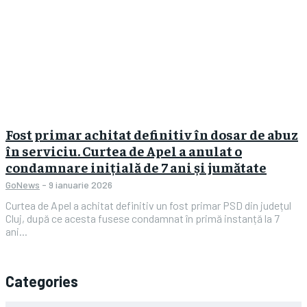
Fost primar achitat definitiv în dosar de abuz
în serviciu. Curtea de Apel a anulat o
condamnare inițială de 7 ani și jumătate
GoNews
-
9 ianuarie 2026
Curtea de Apel a achitat definitiv un fost primar PSD din județul
Cluj, după ce acesta fusese condamnat în primă instanță la 7
ani...
Categories