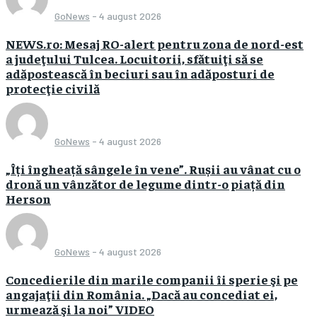
GoNews
-
4 august 2026
NEWS.ro: Mesaj RO-alert pentru zona de nord-est
a judeţului Tulcea. Locuitorii, sfătuiţi să se
adăpostească în beciuri sau în adăposturi de
protecţie civilă
GoNews
-
4 august 2026
„Îți îngheață sângele în vene”. Rușii au vânat cu o
dronă un vânzător de legume dintr-o piață din
Herson
GoNews
-
4 august 2026
Concedierile din marile companii îi sperie şi pe
angajaţii din România. „Dacă au concediat ei,
urmează şi la noi” VIDEO