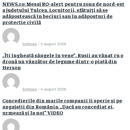
NEWS.ro: Mesaj RO-alert pentru zona de nord-est
a judeţului Tulcea. Locuitorii, sfătuiţi să se
adăpostească în beciuri sau în adăposturi de
protecţie civilă
GoNews
-
4 august 2026
„Îți îngheață sângele în vene”. Rușii au vânat cu o
dronă un vânzător de legume dintr-o piață din
Herson
GoNews
-
4 august 2026
Concedierile din marile companii îi sperie şi pe
angajaţii din România. „Dacă au concediat ei,
urmează şi la noi” VIDEO