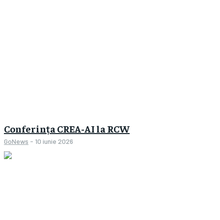
By agreeing to this tier, you are billed every month after
the first one until you opt out of the monthly
subscription.
SUBSCRIBE
Conferința CREA-AI la RCW
GoNews
-
10 iunie 2026