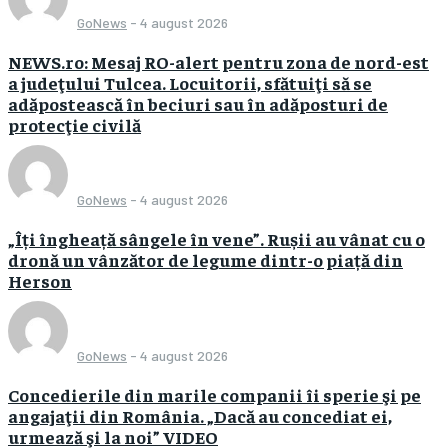
GoNews
-
4 august 2026
NEWS.ro: Mesaj RO-alert pentru zona de nord-est
a judeţului Tulcea. Locuitorii, sfătuiţi să se
adăpostească în beciuri sau în adăposturi de
protecţie civilă
GoNews
-
4 august 2026
„Îți îngheață sângele în vene”. Rușii au vânat cu o
dronă un vânzător de legume dintr-o piață din
Herson
GoNews
-
4 august 2026
Concedierile din marile companii îi sperie şi pe
angajaţii din România. „Dacă au concediat ei,
urmează şi la noi” VIDEO