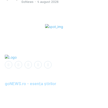
GoNews
-
4 august 2026
goNEWS.ro - esența știrilor
Înființat în anul 2008, goNEWS.ro a devenit rapid o sursă de
știri de încredere și relevantă pentru cititorii din România și
diaspora. Parte din portofoliul Wagner+Wolf / SC BRAND