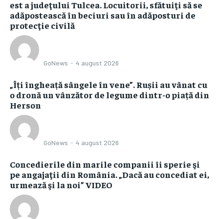
est a judeţului Tulcea. Locuitorii, sfătuiţi să se
adăpostească în beciuri sau în adăposturi de
protecţie civilă
GoNews
-
4 august 2026
„Îți îngheață sângele în vene”. Rușii au vânat cu
o dronă un vânzător de legume dintr-o piață din
Herson
GoNews
-
4 august 2026
Concedierile din marile companii îi sperie şi
pe angajaţii din România. „Dacă au concediat ei,
urmează şi la noi” VIDEO