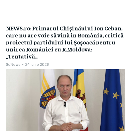
NEWS.ro: Primarul Chişinăului Ion Ceban,
care nu are voie să vină în România, critică
proiectul partidului lui Şoşoacă pentru
unirea României cu R.Moldova:
„Tentativă...
GoNews
-
24 iunie 2026