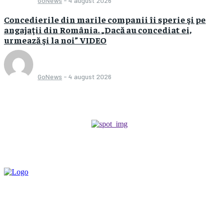
GoNews
-
4 august 2026
Concedierile din marile companii îi sperie şi pe
angajaţii din România. „Dacă au concediat ei,
urmează şi la noi” VIDEO
GoNews
-
4 august 2026