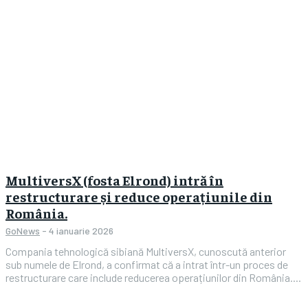
the first one until you opt out of the monthly
subscription.
SUBSCRIBE
MultiversX (fosta Elrond) intră în
restructurare și reduce operațiunile din
România.
GoNews
-
4 ianuarie 2026
Compania tehnologică sibiană MultiversX, cunoscută anterior
sub numele de Elrond, a confirmat că a intrat într-un proces de
restructurare care include reducerea operațiunilor din România....