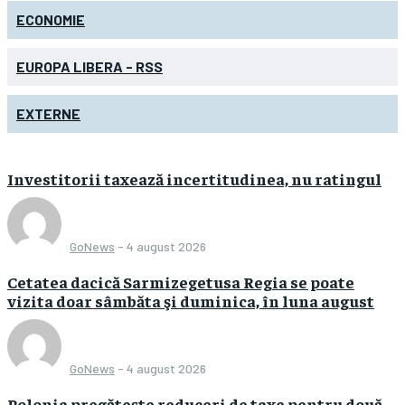
ECONOMIE
EUROPA LIBERA - RSS
EXTERNE
Investitorii taxează incertitudinea, nu ratingul
GoNews
-
4 august 2026
Cetatea dacică Sarmizegetusa Regia se poate
vizita doar sâmbăta şi duminica, în luna august
GoNews
-
4 august 2026
Polonia pregătește reduceri de taxe pentru două