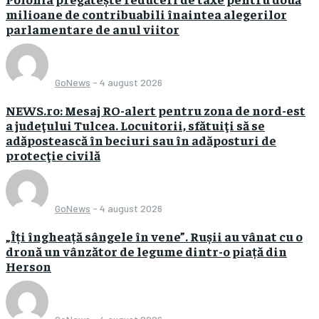
milioane de contribuabili înaintea alegerilor
parlamentare de anul viitor
GoNews
-
4 august 2026
NEWS.ro: Mesaj RO-alert pentru zona de nord-est
a judeţului Tulcea. Locuitorii, sfătuiţi să se
adăpostească în beciuri sau în adăposturi de
protecţie civilă
GoNews
-
4 august 2026
„Îți îngheață sângele în vene”. Rușii au vânat cu o
dronă un vânzător de legume dintr-o piață din
Herson