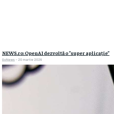
NEWS.ro: OpenAI dezvoltă o ”super aplicaţie”
GoNews
-
20 martie 2026