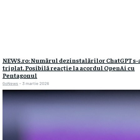
NEWS.ro: Numărul dezinstalărilor ChatGPT s-
triplat. Posibilă reacţie la acordul OpenAi cu
Pentagonul
GoNews
-
3 martie 2026