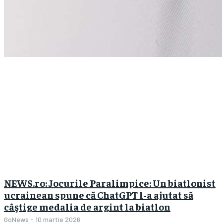
NEWS.ro: Jocurile Paralimpice: Un biatlonist
ucrainean spune că ChatGPT l-a ajutat să
câştige medalia de argint la biatlon
GoNews
-
10 martie 2026