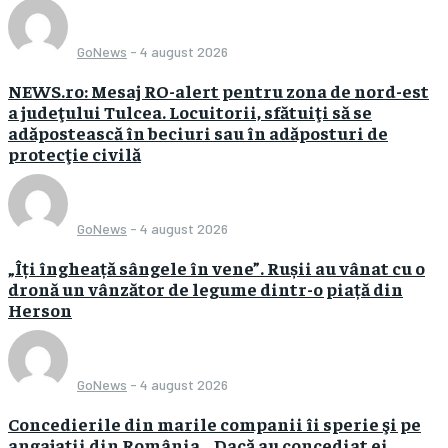
GoNews
-
4 august 2026
NEWS.ro: Mesaj RO-alert pentru zona de nord-est
a judeţului Tulcea. Locuitorii, sfătuiţi să se
adăpostească în beciuri sau în adăposturi de
protecţie civilă
GoNews
-
4 august 2026
„Îți îngheață sângele în vene”. Rușii au vânat cu o
dronă un vânzător de legume dintr-o piață din
Herson
GoNews
-
4 august 2026
Concedierile din marile companii îi sperie şi pe
angajaţii din România. „Dacă au concediat ei,