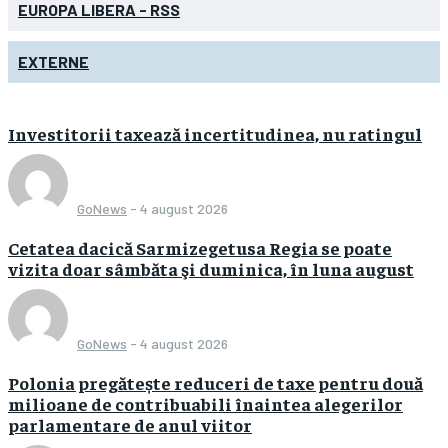
EUROPA LIBERA - RSS
EXTERNE
Investitorii taxează incertitudinea, nu ratingul
GoNews
-
4 august 2026
Cetatea dacică Sarmizegetusa Regia se poate
vizita doar sâmbăta şi duminica, în luna august
GoNews
-
4 august 2026
Polonia pregătește reduceri de taxe pentru două
milioane de contribuabili înaintea alegerilor
parlamentare de anul viitor