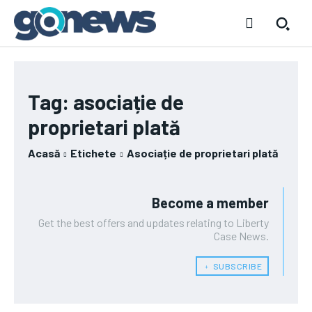
Tag:
asociație de
proprietari plată
Acasă
Etichete
Asociație de proprietari plată
Become a member
Get the best offers and updates relating to Liberty
Case News.
﹢ SUBSCRIBE