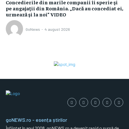
Concedierile din marile companii îi sperie şi
pe angajaţii din România. „Dacă au concediat ei,
urmează şi la noi” VIDEO
GoNews
-
4 august 2026
goNEWS.ro - esența știrilor
Înființat în anul 2008, goNEWS.ro a devenit rapid o sursă de