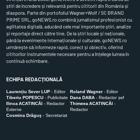
știri de încredere și relevantă pentru cititorii din România și
diaspora. Parte din portofoliul Wagner+Wolf / SC BRAND
PRIME SRL, goNEWS.ro combină jurnalismul profesionist cu
agilitatea digitală, aducând cele mai importante știri, analize
și reportaje direct către tine. De la știri locale și naționale,
până la evenimente internaționale și culturale, goNEWS.ro
urmărește să informeze rapid, corect și obiectiv, oferind
cititorilor instrumentele necesare pentru a înțelege lumea în
continuă schimbare.
ECHIPA REDACȚIONALĂ
Laurențiu Sever LUP
- Editor
Roland Wagner
- Editor
Tiberiu POPESCU
- Publicitate
Dana DABA
- Redactor șef
Ilinca ACATINCĂI
- Redactor
Thimeea ACATINCĂI
-
Externe
Redactor
Cosmina Drăguș
- Secretariat