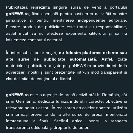
Publicitatea reprezintă singura sursă de venit a portalului
goNEWS.ro
, fiind esențială pentru susținerea activității noastre
jurnalistice și pentru menținerea independenței editoriale.
Fiecare produs de publicitate este tratat cu responsabilitate,
astfel încât să nu afecteze experiența cititorului și să nu
influențeze conținutul editorial.
În interesul cititorilor noștri,
nu folosim platforme externe sau
alte surse de publicitate automatizată
. Astfel, toate
materialele publicitare afișate pe goNEWS.ro provin direct de la
advertiserii noștri și sunt prezentate într-un mod transparent și
clar delimitat de conținutul editorial.
goNEWS.ro
este o agenție de presă activă atât în România, cât
și în Germania, dedicată furnizării de știri corecte, obiective și
relevante pentru cititori. În realizarea articolelor noastre, utilizăm
și informații provenite de la alte surse de presă, menționate
întotdeauna la finalul fiecărui articol, pentru a respecta
transparența editorială și drepturile de autor.