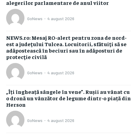
alegerilor parlamentare de anul viitor
GoNews
-
4 august 2026
NEWS.ro: Mesaj RO-alert pentru zona de nord-
est a judeţului Tulcea. Locuitorii, sfătuiţi să se
adăpostească în beciuri sau în adăposturi de
protecţie civilă
GoNews
-
4 august 2026
„Îți îngheață sângele în vene”. Rușii au vânat cu
o dronă un vânzător de legume dintr-o piață din
Herson
GoNews
-
4 august 2026