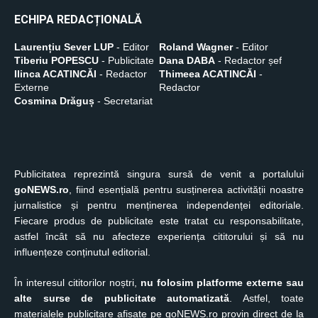
ECHIPA REDACȚIONALĂ
Laurențiu Sever LUP
- Editor
Roland Wagner
- Editor
Tiberiu POPESCU
- Publicitate
Dana DABA
- Redactor șef
Ilinca ACATINCĂI
- Redactor
Thimeea ACATINCĂI
-
Externe
Redactor
Cosmina Drăguș
- Secretariat
Publicitatea reprezintă singura sursă de venit a portalului
goNEWS.ro
, fiind esențială pentru susținerea activității noastre
jurnalistice și pentru menținerea independenței editoriale.
Fiecare produs de publicitate este tratat cu responsabilitate,
astfel încât să nu afecteze experiența cititorului și să nu
influențeze conținutul editorial.
În interesul cititorilor noștri,
nu folosim platforme externe sau
alte surse de publicitate automatizată
. Astfel, toate
materialele publicitare afișate pe goNEWS.ro provin direct de la