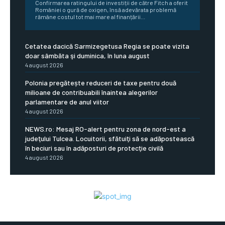
Confirmarea ratingului de investiții de către Fitch a oferit
României o gură de oxigen, însă adevărata problemă
rămâne costul tot mai mare al finanțării...
Cetatea dacică Sarmizegetusa Regia se poate vizita
doar sâmbăta şi duminica, în luna august
4 august 2026
Polonia pregătește reduceri de taxe pentru două
milioane de contribuabili înaintea alegerilor
parlamentare de anul viitor
4 august 2026
NEWS.ro: Mesaj RO-alert pentru zona de nord-est a
judeţului Tulcea. Locuitorii, sfătuiţi să se adăpostească
în beciuri sau în adăposturi de protecţie civilă
4 august 2026