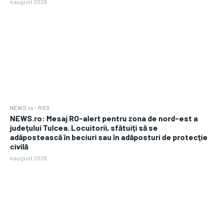
4 august 2026
NEWS.ro - RSS
NEWS.ro: Mesaj RO-alert pentru zona de nord-est a
judeţului Tulcea. Locuitorii, sfătuiţi să se
adăpostească în beciuri sau în adăposturi de protecţie
civilă
4 august 2026