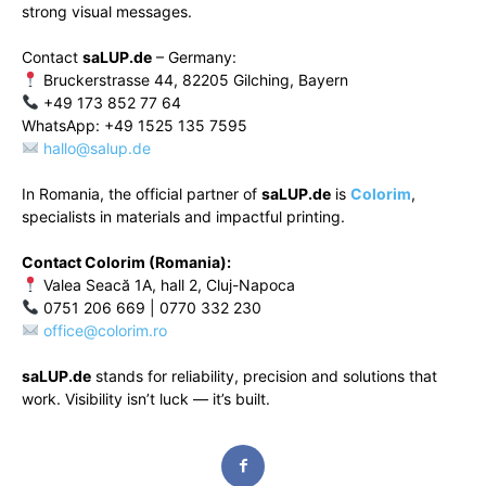
strong visual messages.
Contact
saLUP.de
– Germany:
Bruckerstrasse 44, 82205 Gilching, Bayern
+49 173 852 77 64
WhatsApp: +49 1525 135 7595
hallo@salup.de
In Romania, the official partner of
saLUP.de
is
Colorim
,
specialists in materials and impactful printing.
Contact Colorim (Romania):
Valea Seacă 1A, hall 2, Cluj-Napoca
0751 206 669 | 0770 332 230
office@colorim.ro
saLUP.de
stands for reliability, precision and solutions that
work. Visibility isn’t luck — it’s built.