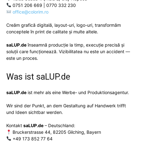
0751 206 669 | 0770 332 230
office@colorim.ro
Creăm
grafică digitală
,
layout-uri
,
logo-uri
, transformăm
conceptele în
print de calitate
și multe altele.
saLUP.de
înseamnă producție la timp, execuție precisă și
soluții care funcționează. Vizibilitatea nu este un accident —
este un proces.
Was ist
saLUP.de
saLUP.de
ist mehr als eine Werbe- und Produktionsagentur.
Wir sind der Punkt, an dem Gestaltung auf Handwerk trifft
und Ideen sichtbar werden.
Kontakt
saLUP.de
– Deutschland:
Bruckerstrasse 44, 82205 Gilching, Bayern
+49 173 852 77 64