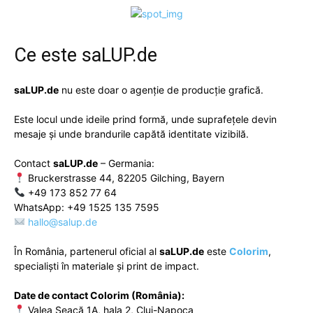
Ce este
saLUP.de
saLUP.de
nu este doar o agenție de producție grafică.
Este locul unde ideile prind formă, unde suprafețele devin
mesaje și unde brandurile capătă identitate vizibilă.
Contact
saLUP.de
– Germania:
Bruckerstrasse 44, 82205 Gilching, Bayern
+49 173 852 77 64
WhatsApp: +49 1525 135 7595
hallo@salup.de
În România, partenerul oficial al
saLUP.de
este
Colorim
,
specialiști în materiale și print de impact.
Date de contact Colorim (România):
Valea Seacă 1A, hala 2, Cluj-Napoca