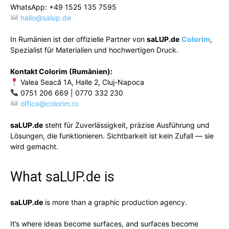
WhatsApp: +49 1525 135 7595
hallo@salup.de
In Rumänien ist der offizielle Partner von
saLUP.de
Colorim
,
Spezialist für Materialien und hochwertigen Druck.
Kontakt Colorim (Rumänien):
Valea Seacă 1A, Halle 2, Cluj-Napoca
0751 206 669 | 0770 332 230
office@colorim.ro
saLUP.de
steht für Zuverlässigkeit, präzise Ausführung und
Lösungen, die funktionieren. Sichtbarkeit ist kein Zufall — sie
wird gemacht.
What
saLUP.de
is
saLUP.de
is more than a graphic production agency.
It’s where ideas become surfaces, and surfaces become