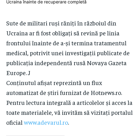
Sign up with just an email address and you get access to
this tier instantly.
ACTUALITATE
ACTUALITATE
SUBSCRIBE
Sute de militari ruși răniți în războiul din
EXTERNE
EXTERNE
Ucraina ar fi fost obligați să revină pe linia
ARTA ȘI CULTURĂ
ARTA ȘI CULTURĂ
RECOMMENDED
frontului înainte de a-și termina tratamentul
ECONOMIE
ECONOMIE
medical, potrivit unei investigații publicate de
1-YEAR
MAGAZIN
MAGAZIN
publicația independentă rusă Novaya Gazeta
$
300
COMUNICATE DE PRESĂ
COMUNICATE DE PRESĂ
/ year
Europe. J
PUBLICITATE
PUBLICITATE
Conținutul afișat reprezintă un flux
Pay now and you get access to exclusive news and
articles for a whole year.
automatizat de știri furnizat de Hotnews.ro.
SUBSCRIBE
Pentru lectura integrală a articolelor și acces la
toate materialele, vă invităm să vizitați portalul
Partajează asta:
Partajează asta:
oficial
www.adevarul.ro
.
Facebook
Facebook
1-MONTH
X
X
Pinterest
Pinterest