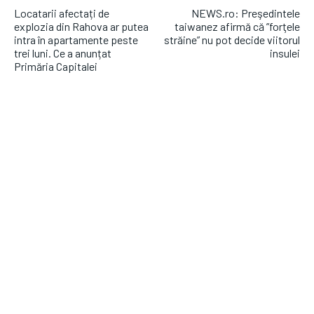
Locatarii afectați de
NEWS.ro: Preşedintele
explozia din Rahova ar putea
taiwanez afirmă că ”forţele
intra în apartamente peste
străine” nu pot decide viitorul
trei luni. Ce a anunțat
insulei
Primăria Capitalei