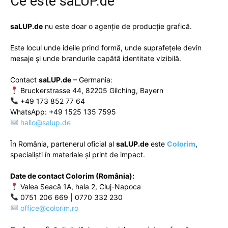
Ce este
saLUP.de
saLUP.de
nu este doar o agenție de producție grafică.
Este locul unde ideile prind formă, unde suprafețele devin
mesaje și unde brandurile capătă identitate vizibilă.
Contact
saLUP.de
– Germania:
Bruckerstrasse 44, 82205 Gilching, Bayern
+49 173 852 77 64
WhatsApp: +49 1525 135 7595
hallo@salup.de
În România, partenerul oficial al
saLUP.de
este
Colorim
,
specialiști în materiale și print de impact.
Date de contact Colorim (România):
Valea Seacă 1A, hala 2, Cluj-Napoca
0751 206 669 | 0770 332 230
office@colorim.ro