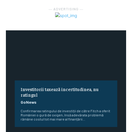
― ADVERTISING ―
Investitorii taxează incertitudinea, nu
ratingul
GoNews
Confirmarea ratingului de investiții de către Fitch a oferit
României o gură de oxigen, însă adevărata problemă
rămâne costul tot mai mare al finanțării...