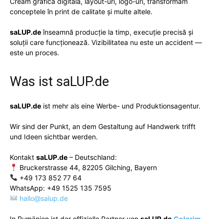
Creăm
grafică digitală
,
layout-uri
,
logo-uri
, transformăm
conceptele în
print de calitate
și multe altele.
saLUP.de
înseamnă producție la timp, execuție precisă și
soluții care funcționează. Vizibilitatea nu este un accident —
este un proces.
Was ist
saLUP.de
saLUP.de
ist mehr als eine Werbe- und Produktionsagentur.
Wir sind der Punkt, an dem Gestaltung auf Handwerk trifft
und Ideen sichtbar werden.
Kontakt
saLUP.de
– Deutschland:
Bruckerstrasse 44, 82205 Gilching, Bayern
+49 173 852 77 64
WhatsApp: +49 1525 135 7595
hallo@salup.de
In Rumänien ist der offizielle Partner von
saLUP.de
Colorim
,