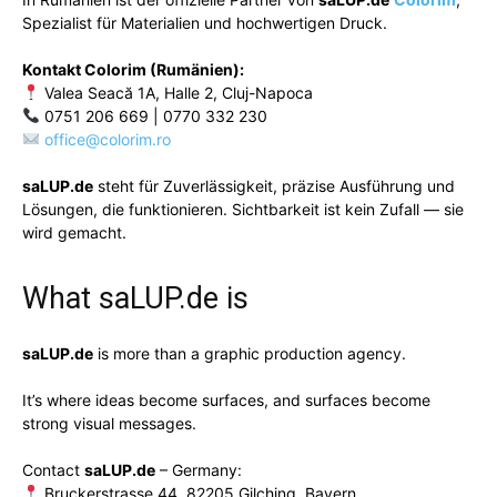
Spezialist für Materialien und hochwertigen Druck.
Kontakt Colorim (Rumänien):
Valea Seacă 1A, Halle 2, Cluj-Napoca
0751 206 669 | 0770 332 230
office@colorim.ro
saLUP.de
steht für Zuverlässigkeit, präzise Ausführung und
Lösungen, die funktionieren. Sichtbarkeit ist kein Zufall — sie
wird gemacht.
What
saLUP.de
is
saLUP.de
is more than a graphic production agency.
It’s where ideas become surfaces, and surfaces become
strong visual messages.
Contact
saLUP.de
– Germany:
Bruckerstrasse 44, 82205 Gilching, Bayern