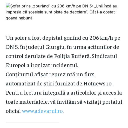
this tier instantly.
ACTUALITATE
ACTUALITATE
SUBSCRIBE
EXTERNE
EXTERNE
ARTA ȘI CULTURĂ
ARTA ȘI CULTURĂ
Un șofer a fost depistat gonind cu 206 km/h pe
RECOMMENDED
ECONOMIE
ECONOMIE
DN 5, în județul Giurgiu, în urma acțiunilor de
1-YEAR
MAGAZIN
MAGAZIN
control derulate de Poliția Rutieră. Sindicatul
$
300
COMUNICATE DE PRESĂ
COMUNICATE DE PRESĂ
Europol a ironizat incidentul.
/ year
Conținutul afișat reprezintă un flux
PUBLICITATE
PUBLICITATE
Pay now and you get access to exclusive news and
articles for a whole year.
automatizat de știri furnizat de Hotnews.ro.
SUBSCRIBE
Pentru lectura integrală a articolelor și acces la
toate materialele, vă invităm să vizitați portalul
Partajează asta:
Partajează asta:
oficial
www.adevarul.ro
.
Facebook
Facebook
X
X
Pinterest
Pinterest
WhatsApp
WhatsApp
1-MONTH
Apreciază:
Apreciază: