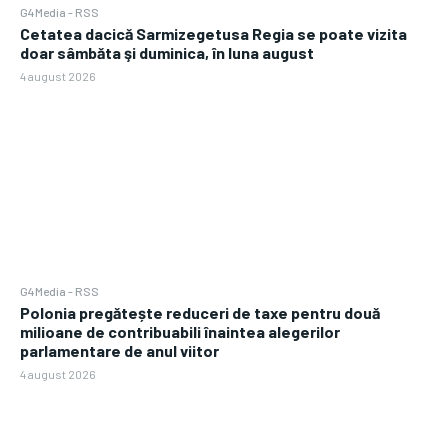
G4Media - RSS
Cetatea dacică Sarmizegetusa Regia se poate vizita
doar sâmbăta şi duminica, în luna august
4 august 2026
G4Media - RSS
Polonia pregătește reduceri de taxe pentru două
milioane de contribuabili înaintea alegerilor
parlamentare de anul viitor
4 august 2026