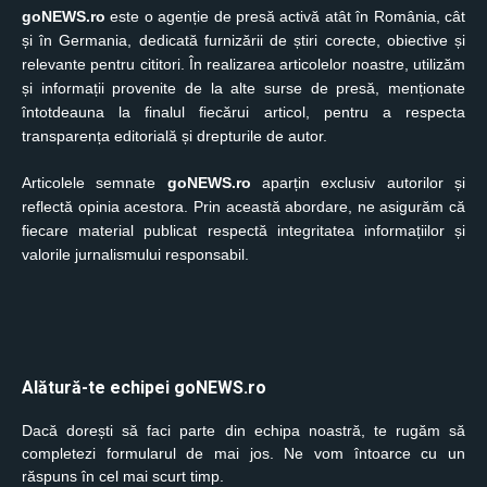
goNEWS.ro
este o agenție de presă activă atât în România, cât
și în Germania, dedicată furnizării de știri corecte, obiective și
relevante pentru cititori. În realizarea articolelor noastre, utilizăm
și informații provenite de la alte surse de presă, menționate
întotdeauna la finalul fiecărui articol, pentru a respecta
transparența editorială și drepturile de autor.
Articolele semnate
goNEWS.ro
aparțin exclusiv autorilor și
reflectă opinia acestora. Prin această abordare, ne asigurăm că
fiecare material publicat respectă integritatea informațiilor și
valorile jurnalismului responsabil.
Alătură-te echipei goNEWS.ro
Dacă dorești să faci parte din echipa noastră, te rugăm să
completezi formularul de mai jos. Ne vom întoarce cu un
răspuns în cel mai scurt timp.