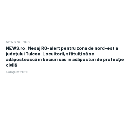
NEWS.ro - RSS
NEWS.ro: Mesaj RO-alert pentru zona de nord-est a
judeţului Tulcea. Locuitorii, sfătuiţi să se
adăpostească în beciuri sau în adăposturi de protecţie
civilă
4 august 2026