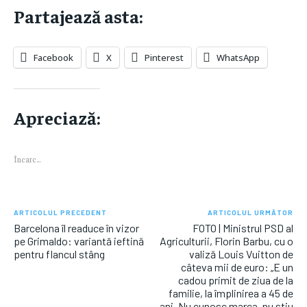
$
25
/ month
Partajează asta:
Încarc...
Încarc...
By agreeing to this tier, you are billed every month after
the first one until you opt out of the monthly
subscription.
Facebook
X
Pinterest
WhatsApp
SUBSCRIBE
Apreciază:
Partajează asta:
Facebook
X
Pinterest
WhatsApp
Încarc...
Apreciază:
ARTICOLUL PRECEDENT
ARTICOLUL URMĂTOR
Încarc...
Barcelona îl readuce în vizor
FOTO | Ministrul PSD al
pe Grimaldo: variantă ieftină
Agriculturii, Florin Barbu, cu o
pentru flancul stâng
valiză Louis Vuitton de
câteva mii de euro: „E un
cadou primit de ziua de la
familie, la împlinirea a 45 de
ani. Nu cunosc marca, nu știu