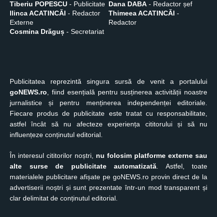
Tiberiu POPESCU
- Publicitate
Dana DABA
- Redactor șef
Ilinca ACATINCĂI
- Redactor
Thimeea ACATINCĂI
-
Externe
Redactor
Cosmina Drăguș
- Secretariat
Publicitatea reprezintă singura sursă de venit a portalului
goNEWS.ro
, fiind esențială pentru susținerea activității noastre
jurnalistice și pentru menținerea independenței editoriale.
Fiecare produs de publicitate este tratat cu responsabilitate,
astfel încât să nu afecteze experiența cititorului și să nu
influențeze conținutul editorial.
În interesul cititorilor noștri,
nu folosim platforme externe sau
alte surse de publicitate automatizată
. Astfel, toate
materialele publicitare afișate pe goNEWS.ro provin direct de la
advertiserii noștri și sunt prezentate într-un mod transparent și
clar delimitat de conținutul editorial.