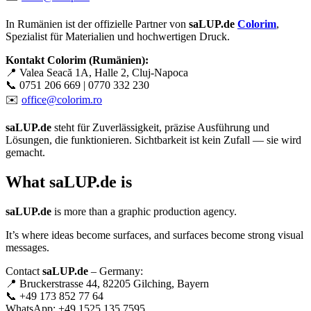
In Rumänien ist der offizielle Partner von
saLUP.de
Colorim
,
Spezialist für Materialien und hochwertigen Druck.
Kontakt Colorim (Rumänien):
📍 Valea Seacă 1A, Halle 2, Cluj-Napoca
📞 0751 206 669 | 0770 332 230
✉️
office@colorim.ro
saLUP.de
steht für Zuverlässigkeit, präzise Ausführung und
Lösungen, die funktionieren. Sichtbarkeit ist kein Zufall — sie wird
gemacht.
What
saLUP.de
is
saLUP.de
is more than a graphic production agency.
It’s where ideas become surfaces, and surfaces become strong visual
messages.
Contact
saLUP.de
– Germany:
📍 Bruckerstrasse 44, 82205 Gilching, Bayern
📞 +49 173 852 77 64
WhatsApp: +49 1525 135 7595