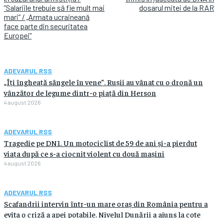
”Salariile trebuie să fie mult mai
dosarul mitei de la RAR
mari” / „Armata ucraineană
face parte din securitatea
Europei”
ADEVARUL RSS
„Îți îngheață sângele în vene”. Rușii au vânat cu o dronă un
vânzător de legume dintr-o piață din Herson
4 august 2026
ADEVARUL RSS
Tragedie pe DN1. Un motociclist de 59 de ani și-a pierdut
viața după ce s-a ciocnit violent cu două mașini
4 august 2026
ADEVARUL RSS
Scafandrii intervin într-un mare oraș din România pentru a
evita o criză a apei potabile. Nivelul Dunării a ajuns la cote