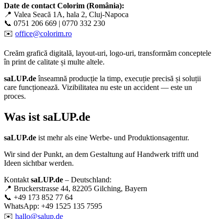
Date de contact Colorim (România):
📍 Valea Seacă 1A, hala 2, Cluj-Napoca
📞 0751 206 669 | 0770 332 230
✉️
office@colorim.ro
Creăm
grafică digitală
,
layout-uri
,
logo-uri
, transformăm conceptele
în
print de calitate
și multe altele.
saLUP.de
înseamnă producție la timp, execuție precisă și soluții
care funcționează. Vizibilitatea nu este un accident — este un
proces.
Was ist
saLUP.de
saLUP.de
ist mehr als eine Werbe- und Produktionsagentur.
Wir sind der Punkt, an dem Gestaltung auf Handwerk trifft und
Ideen sichtbar werden.
Kontakt
saLUP.de
– Deutschland:
📍 Bruckerstrasse 44, 82205 Gilching, Bayern
📞 +49 173 852 77 64
WhatsApp: +49 1525 135 7595
✉️
hallo@salup.de