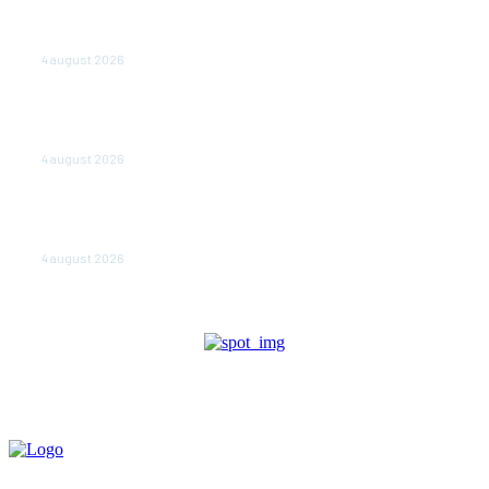
Cetatea dacică Sarmizegetusa Regia se poate vizita
doar sâmbăta şi duminica, în luna august
4 august 2026
Polonia pregătește reduceri de taxe pentru două
milioane de contribuabili înaintea alegerilor
parlamentare de anul viitor
4 august 2026
NEWS.ro: Mesaj RO-alert pentru zona de nord-est a
judeţului Tulcea. Locuitorii, sfătuiţi să se adăpostească
în beciuri sau în adăposturi de protecţie civilă
4 august 2026