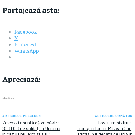
Partajează asta:
Facebook
X
Pinterest
WhatsApp
Apreciază:
Încarc...
ARTICOLUL PRECEDENT
ARTICOLUL URMĂTOR
Zelenski anunță că va păstra
Fostul ministru al
800.000 de soldați în Ucraina,
Transporturilor Răzvan Cuc,
în cazul unui armistițiu /
trimis în judecată de DNA în