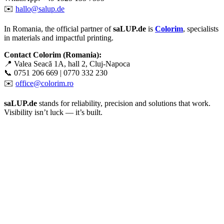
✉️
hallo@salup.de
In Romania, the official partner of
saLUP.de
is
Colorim
, specialists
in materials and impactful printing.
Contact Colorim (Romania):
📍 Valea Seacă 1A, hall 2, Cluj-Napoca
📞 0751 206 669 | 0770 332 230
✉️
office@colorim.ro
saLUP.de
stands for reliability, precision and solutions that work.
Visibility isn’t luck — it’s built.