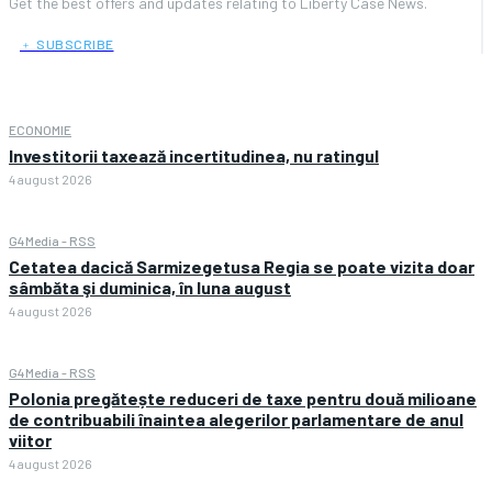
Get the best offers and updates relating to Liberty Case News.
﹢ SUBSCRIBE
ECONOMIE
Investitorii taxează incertitudinea, nu ratingul
4 august 2026
G4Media - RSS
Cetatea dacică Sarmizegetusa Regia se poate vizita doar
sâmbăta şi duminica, în luna august
4 august 2026
G4Media - RSS
Polonia pregătește reduceri de taxe pentru două milioane
de contribuabili înaintea alegerilor parlamentare de anul
viitor
4 august 2026