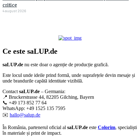
critice
4 august 2026
Ce este
saLUP.de
saLUP.de
nu este doar o agenție de producție grafică.
Este locul unde ideile prind formă, unde suprafețele devin mesaje și
unde brandurile capătă identitate vizibilă.
Contact
saLUP.de
– Germania:
📍 Bruckerstrasse 44, 82205 Gilching, Bayern
📞 +49 173 852 77 64
WhatsApp: +49 1525 135 7595
✉️
hallo@salup.de
În România, partenerul oficial al
saLUP.de
este
Colorim
, specialiști
în materiale și print de impact.