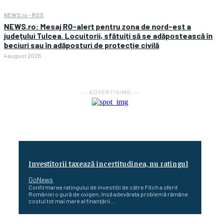
NEWS.ro - RSS
NEWS.ro: Mesaj RO-alert pentru zona de nord-est a
judeţului Tulcea. Locuitorii, sfătuiţi să se adăpostească în
beciuri sau în adăposturi de protecţie civilă
4 august 2026
― ADVERTISING ―
Investitorii taxează incertitudinea, nu ratingul
GoNews
Confirmarea ratingului de investiții de către Fitch a oferit
României o gură de oxigen, însă adevărata problemă rămâne
costul tot mai mare al finanțării...