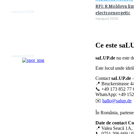
alegerilor parlamentare de
RFI: R.Moldova lim
anul viitor
4 august 2026
electroenergetic
4 august 2026
NEWS.ro: Mesaj RO-alert
pentru zona de nord-est a
judeţului Tulcea. Locuitorii,
sfătuiţi să se adăpostească
Ce este
saLU
în beciuri sau în adăposturi
de protecţie civilă
4 august 2026
saLUP.de
nu este do
Este locul unde ideil
Contact
saLUP.de
–
📍 Bruckerstrasse 4
📞 +49 173 852 77 
WhatsApp: +49 152
✉️
hallo@salup.de
În România, partener
Date de contact C
📍 Valea Seacă 1A, 
📞 0751 206 669 | 