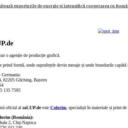
itează exporturile de energie și intensifică cooperarea cu Român
P.de
ar o agenție de producție grafică.
e prind formă, unde suprafețele devin mesaje și unde brandurile capătă id
 Germania:
4, 82205 Gilching, Bayern
64
5 135 7595
ul oficial al
saLUP.de
este
Colorim
, specialiști în materiale și print d
olorim (România):
hala 2, Cluj-Napoca
0770 332 230