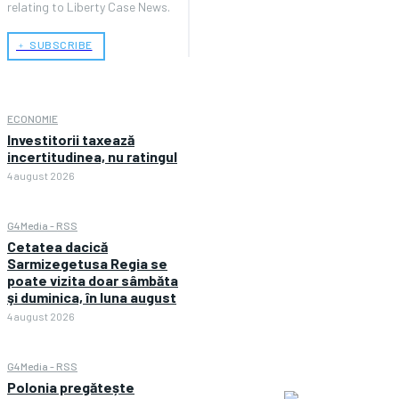
relating to Liberty Case News.
﹢ SUBSCRIBE
ECONOMIE
Investitorii taxează
incertitudinea, nu ratingul
4 august 2026
G4Media - RSS
Cetatea dacică
Sarmizegetusa Regia se
poate vizita doar sâmbăta
şi duminica, în luna august
4 august 2026
G4Media - RSS
Polonia pregătește