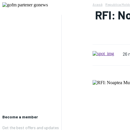
Acasă
Republica Mold
RFI: No
26 
Become a member
Get the best offers and updates