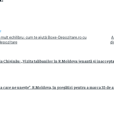
T
 mult echilibru: cum te ajută Boxe-Depozitare.ro cu
A
 depozitare
di
a Chișinău: „Vizita talibanilor în R.Moldova: jenantă și inaccepta
 care ne unește”. R.Moldova, în pregătiri pentru a marca 35 de