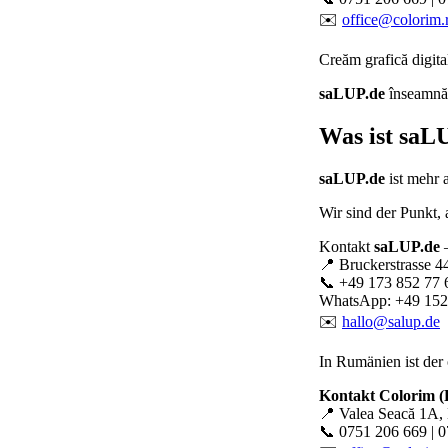
✉️
office@colorim.
Creăm
grafică digita
saLUP.de
înseamnă p
Was ist
saLU
saLUP.de
ist mehr 
Wir sind der Punkt,
Kontakt
saLUP.de
–
📍 Bruckerstrasse 4
📞 +49 173 852 77 
WhatsApp: +49 152
✉️
hallo@salup.de
In Rumänien ist der 
Kontakt Colorim 
📍 Valea Seacă 1A, 
📞 0751 206 669 | 