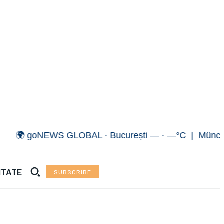
 goNEWS GLOBAL · București — · —°C | München — 
ITATE
SUBSCRIBE