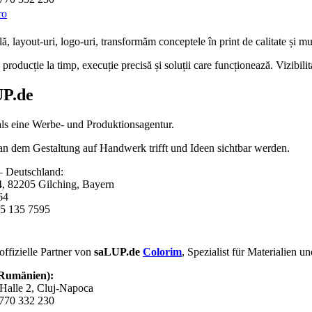
ro
lă
,
layout-uri
,
logo-uri
, transformăm conceptele în
print de calitate
și mul
roducție la timp, execuție precisă și soluții care funcționează. Vizibili
P.de
als eine Werbe- und Produktionsagentur.
 an dem Gestaltung auf Handwerk trifft und Ideen sichtbar werden.
 Deutschland:
4, 82205 Gilching, Bayern
64
5 135 7595
offizielle Partner von
saLUP.de
Colorim
, Spezialist für Materialien 
(Rumänien):
Halle 2, Cluj-Napoca
0770 332 230