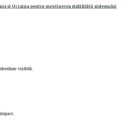
ia și Ucraina pentru menținerea stabilității sistemului
entitate vizibilă.
e impact.