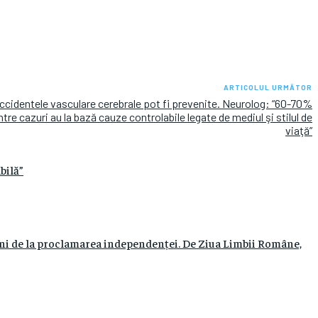
ARTICOLUL URMĂTOR
ccidentele vasculare cerebrale pot fi prevenite. Neurolog: “60-70%
ntre cazuri au la bază cauze controlabile legate de mediul şi stilul de
viaţă”
bilă”
 ani de la proclamarea independenței. De Ziua Limbii Române,