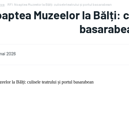
ova
RFI: Noaptea Muzeelor la Bălți: culisele teatrului și portul basarabean
aptea Muzeelor la Bălți: cu
basarabe
mai 2026