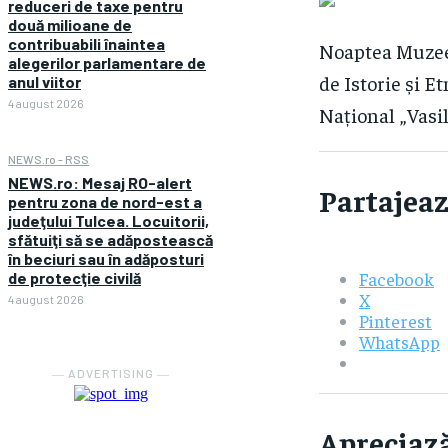
reduceri de taxe pentru
două milioane de
contribuabili înaintea
Noaptea Muzeelo
alegerilor parlamentare de
de Istorie și E
anul viitor
4 august 2026
Național „Vasil
NEWS.ro - RSS
NEWS.ro: Mesaj RO-alert
Partajeaz
pentru zona de nord-est a
judeţului Tulcea. Locuitorii,
sfătuiţi să se adăpostească
în beciuri sau în adăposturi
Facebook
de protecţie civilă
X
4 august 2026
Pinterest
WhatsApp
― ADVERTISING ―
Apreciază