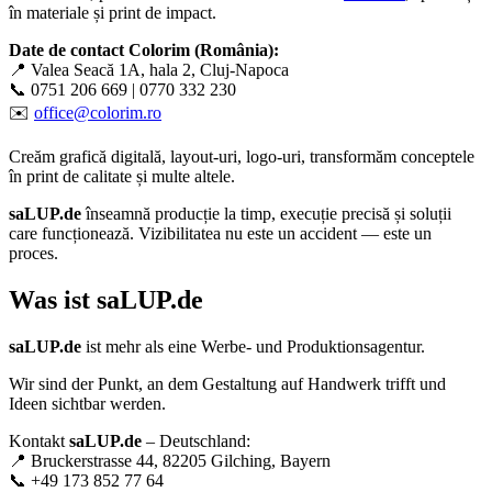
în materiale și print de impact.
Date de contact Colorim (România):
📍 Valea Seacă 1A, hala 2, Cluj-Napoca
📞 0751 206 669 | 0770 332 230
✉️
office@colorim.ro
Creăm
grafică digitală
,
layout-uri
,
logo-uri
, transformăm conceptele
în
print de calitate
și multe altele.
saLUP.de
înseamnă producție la timp, execuție precisă și soluții
care funcționează. Vizibilitatea nu este un accident — este un
proces.
Was ist
saLUP.de
saLUP.de
ist mehr als eine Werbe- und Produktionsagentur.
Wir sind der Punkt, an dem Gestaltung auf Handwerk trifft und
Ideen sichtbar werden.
Kontakt
saLUP.de
– Deutschland:
📍 Bruckerstrasse 44, 82205 Gilching, Bayern
📞 +49 173 852 77 64