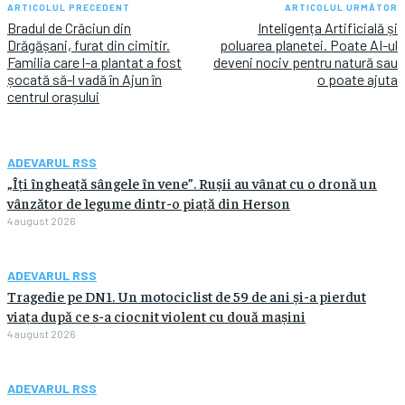
ARTICOLUL PRECEDENT
ARTICOLUL URMĂTOR
Bradul de Crăciun din
Inteligența Artificială și
Drăgășani, furat din cimitir.
poluarea planetei. Poate AI-ul
Familia care l-a plantat a fost
deveni nociv pentru natură sau
șocată să-l vadă în Ajun în
o poate ajuta
centrul orașului
ADEVARUL RSS
„Îți îngheață sângele în vene”. Rușii au vânat cu o dronă un
vânzător de legume dintr-o piață din Herson
4 august 2026
ADEVARUL RSS
Tragedie pe DN1. Un motociclist de 59 de ani și-a pierdut
viața după ce s-a ciocnit violent cu două mașini
4 august 2026
ADEVARUL RSS