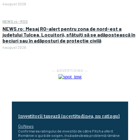
4 august 2026
NEWS.ro - RSS
NEWS.ro: Mesaj RO-alert pentru zona de nord-est a
judeţului Tulcea. Locuitorii, sfătuiţi să se adăpostească în
beciuri sau în adăposturi de protecţie civilă
4 august 2026
― ADVERTISING ―
Investitorii taxează incertitudinea, nu ratingul
GoNews
Confirmarea ratingului de investiții de către Fitch a oferit
României o gură de oxigen, însă adevărata problemă rămâne
costul tot mai mare al finanțării...