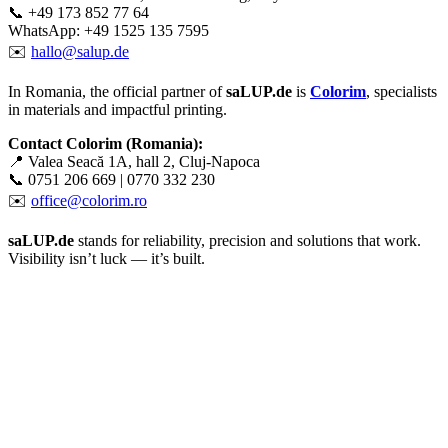
📞 +49 173 852 77 64
WhatsApp: +49 1525 135 7595
✉️
hallo@salup.de
In Romania, the official partner of
saLUP.de
is
Colorim
, specialists
in materials and impactful printing.
Contact Colorim (Romania):
📍 Valea Seacă 1A, hall 2, Cluj-Napoca
📞 0751 206 669 | 0770 332 230
✉️
office@colorim.ro
saLUP.de
stands for reliability, precision and solutions that work.
Visibility isn’t luck — it’s built.