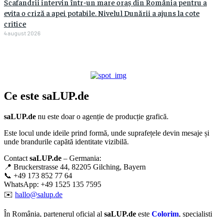
Scafandrii intervin într-un mare oraș din România pentru a
evita o criză a apei potabile. Nivelul Dunării a ajuns la cote
critice
4 august 2026
Ce este
saLUP.de
saLUP.de
nu este doar o agenție de producție grafică.
Este locul unde ideile prind formă, unde suprafețele devin mesaje și
unde brandurile capătă identitate vizibilă.
Contact
saLUP.de
– Germania:
📍 Bruckerstrasse 44, 82205 Gilching, Bayern
📞 +49 173 852 77 64
WhatsApp: +49 1525 135 7595
✉️
hallo@salup.de
În România, partenerul oficial al
saLUP.de
este
Colorim
, specialiști