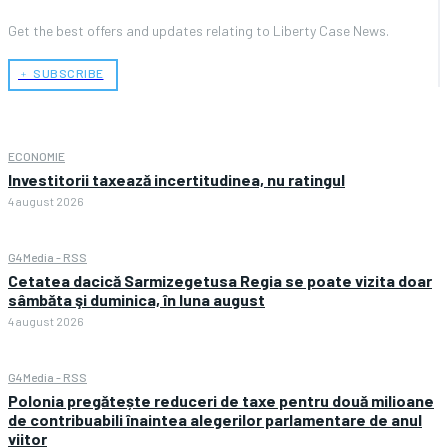
Get the best offers and updates relating to Liberty Case News.
﹢ SUBSCRIBE
ECONOMIE
Investitorii taxează incertitudinea, nu ratingul
4 august 2026
G4Media - RSS
Cetatea dacică Sarmizegetusa Regia se poate vizita doar
sâmbăta şi duminica, în luna august
4 august 2026
G4Media - RSS
Polonia pregătește reduceri de taxe pentru două milioane
de contribuabili înaintea alegerilor parlamentare de anul
viitor