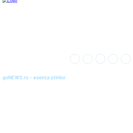
goNEWS.ro - esența știrilor
Înființat în anul 2008, goNEWS.ro a devenit rapid o sursă de știri
de încredere și relevantă pentru cititorii din România și diaspora.
Parte din portofoliul Wagner+Wolf / SC BRAND PRIME SRL,
goNEWS.ro combină jurnalismul profesionist cu agilitatea
digitală, aducând cele mai importante știri, analize și reportaje
direct către tine. De la știri locale și naționale, până la
evenimente internaționale și culturale, goNEWS.ro urmărește să