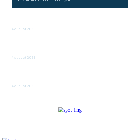
Cetatea dacică Sarmizegetusa Regia se poate vizita
doar sâmbăta şi duminica, în luna august
4 august 2026
Polonia pregătește reduceri de taxe pentru două
milioane de contribuabili înaintea alegerilor
parlamentare de anul viitor
4 august 2026
NEWS.ro: Mesaj RO-alert pentru zona de nord-est a
judeţului Tulcea. Locuitorii, sfătuiţi să se adăpostească
în beciuri sau în adăposturi de protecţie civilă
4 august 2026