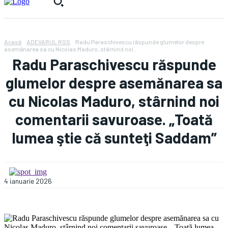
Acasă
ADEVARUL RSS
Radu Paraschivescu răspunde glumelor despre
asemănarea sa cu Nicolas Maduro, stârnind noi...
Radu Paraschivescu răspunde
glumelor despre asemănarea sa
cu Nicolas Maduro, stârnind noi
comentarii savuroase. „Toată
lumea ştie că sunteţi Saddam”
4 ianuarie 2026