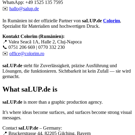
WhatsApp: +49 1525 135 7595
✉️
hallo@salup.de
In Rumänien ist der offizielle Partner von
saLUP.de
Colorim
,
Spezialist für Materialien und hochwertigen Druck.
Kontakt Colorim (Rumänien):
📍 Valea Seacă 1A, Halle 2, Cluj-Napoca
📞 0751 206 669 | 0770 332 230
✉️
office@colorim.ro
saLUP.de
steht für Zuverlässigkeit, präzise Ausführung und
Lösungen, die funktionieren. Sichtbarkeit ist kein Zufall — sie wird
gemacht.
What
saLUP.de
is
saLUP.de
is more than a graphic production agency.
It’s where ideas become surfaces, and surfaces become strong visual
messages.
Contact
saLUP.de
– Germany:
📍 Bruckerstrasse 44, 82205 Gilching, Bayern