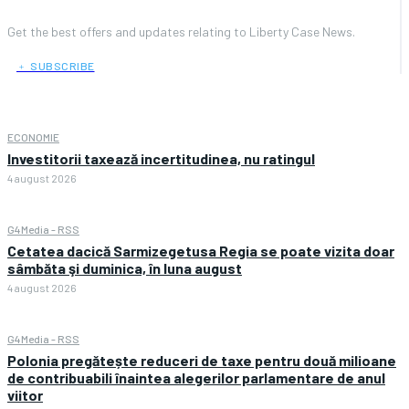
Get the best offers and updates relating to Liberty Case News.
﹢ SUBSCRIBE
ECONOMIE
Investitorii taxează incertitudinea, nu ratingul
4 august 2026
G4Media - RSS
Cetatea dacică Sarmizegetusa Regia se poate vizita doar
sâmbăta şi duminica, în luna august
4 august 2026
G4Media - RSS
Polonia pregătește reduceri de taxe pentru două milioane
de contribuabili înaintea alegerilor parlamentare de anul
viitor