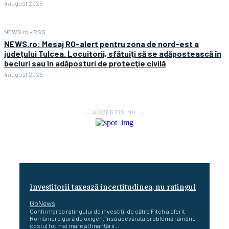
4 august 2026
NEWS.ro - RSS
NEWS.ro: Mesaj RO-alert pentru zona de nord-est a
judeţului Tulcea. Locuitorii, sfătuiţi să se adăpostească în
beciuri sau în adăposturi de protecţie civilă
4 august 2026
― ADVERTISING ―
Investitorii taxează incertitudinea, nu ratingul
GoNews
Confirmarea ratingului de investiții de către Fitch a oferit
României o gură de oxigen, însă adevărata problemă rămâne
costul tot mai mare al finanțării...