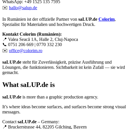
WhatsApp: +49 1525 135 7595
✉️
hallo@salup.de
In Rumänien ist der offizielle Partner von
saLUP.de
Colorim
,
Spezialist für Materialien und hochwertigen Druck.
Kontakt Colorim (Rumänien):
📍 Valea Seacă 1A, Halle 2, Cluj-Napoca
📞 0751 206 669 | 0770 332 230
✉️
office@colorim.ro
saLUP.de
steht für Zuverlässigkeit, präzise Ausführung und
Lösungen, die funktionieren. Sichtbarkeit ist kein Zufall — sie wird
gemacht.
What
saLUP.de
is
saLUP.de
is more than a graphic production agency.
It’s where ideas become surfaces, and surfaces become strong visual
messages.
Contact
saLUP.de
– Germany:
📍 Bruckerstrasse 44, 82205 Gilching, Bayern