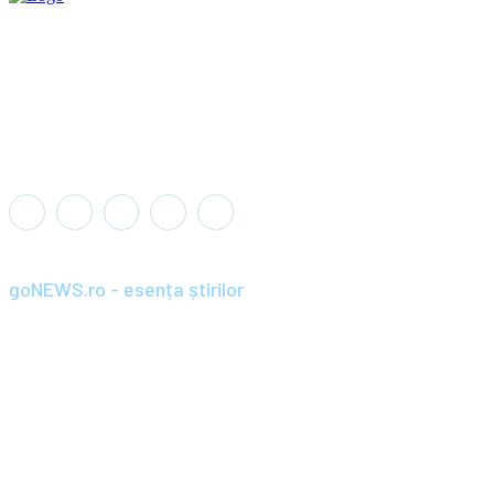
goNEWS.ro - esența știrilor
Înființat în anul 2008, goNEWS.ro a devenit rapid o sursă de știri
de încredere și relevantă pentru cititorii din România și diaspora.
Parte din portofoliul Wagner+Wolf / SC BRAND PRIME SRL,
goNEWS.ro combină jurnalismul profesionist cu agilitatea
digitală, aducând cele mai importante știri, analize și reportaje
direct către tine. De la știri locale și naționale, până la