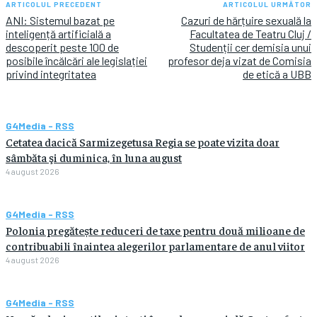
ARTICOLUL PRECEDENT
ARTICOLUL URMĂTOR
ANI: Sistemul bazat pe
Cazuri de hărțuire sexuală la
inteligență artificială a
Facultatea de Teatru Cluj /
descoperit peste 100 de
Studenții cer demisia unui
posibile încălcări ale legislației
profesor deja vizat de Comisia
privind integritatea
de etică a UBB
G4Media - RSS
Cetatea dacică Sarmizegetusa Regia se poate vizita doar
sâmbăta şi duminica, în luna august
4 august 2026
G4Media - RSS
Polonia pregătește reduceri de taxe pentru două milioane de
contribuabili înaintea alegerilor parlamentare de anul viitor
4 august 2026
G4Media - RSS