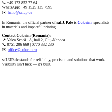
📞 +49 173 852 77 64
WhatsApp: +49 1525 135 7595
✉️
hallo@salup.de
In Romania, the official partner of
saLUP.de
is
Colorim
, specialists
in materials and impactful printing.
Contact Colorim (Romania):
📍 Valea Seacă 1A, hall 2, Cluj-Napoca
📞 0751 206 669 | 0770 332 230
✉️
office@colorim.ro
saLUP.de
stands for reliability, precision and solutions that work.
Visibility isn’t luck — it’s built.