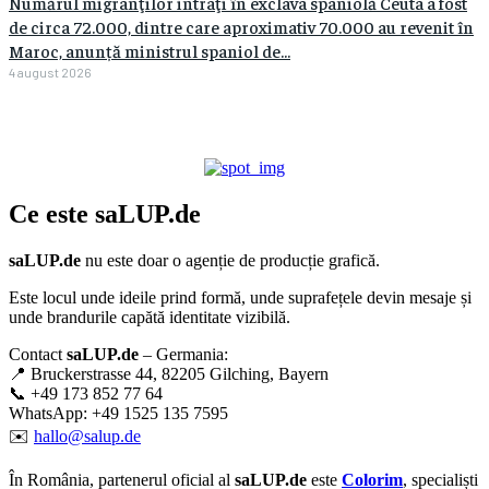
Numărul migranţilor intraţi în exclava spaniolă Ceuta a fost
de circa 72.000, dintre care aproximativ 70.000 au revenit în
Maroc, anunță ministrul spaniol de...
4 august 2026
Ce este
saLUP.de
saLUP.de
nu este doar o agenție de producție grafică.
Este locul unde ideile prind formă, unde suprafețele devin mesaje și
unde brandurile capătă identitate vizibilă.
Contact
saLUP.de
– Germania:
📍 Bruckerstrasse 44, 82205 Gilching, Bayern
📞 +49 173 852 77 64
WhatsApp: +49 1525 135 7595
✉️
hallo@salup.de
În România, partenerul oficial al
saLUP.de
este
Colorim
, specialiști