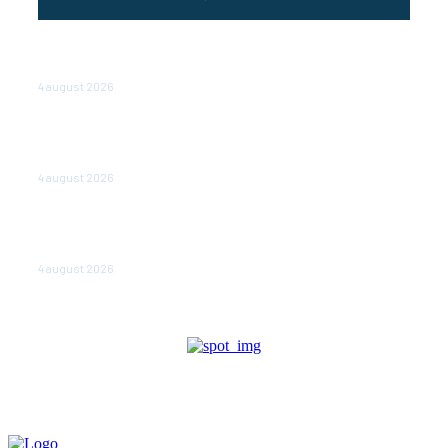
Cetatea dacică Sarmizegetusa Regia se poate vizita
doar sâmbăta şi duminica, în luna august
4 august 2026
Polonia pregătește reduceri de taxe pentru două
milioane de contribuabili înaintea alegerilor
parlamentare de anul viitor
4 august 2026
NEWS.ro: Mesaj RO-alert pentru zona de nord-est a
judeţului Tulcea. Locuitorii, sfătuiţi să se adăpostească
în beciuri sau în adăposturi de protecţie civilă
4 august 2026