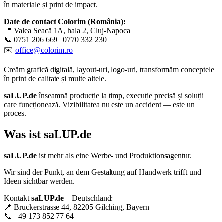
în materiale și print de impact.
Date de contact Colorim (România):
📍 Valea Seacă 1A, hala 2, Cluj-Napoca
📞 0751 206 669 | 0770 332 230
✉️
office@colorim.ro
Creăm
grafică digitală
,
layout-uri
,
logo-uri
, transformăm conceptele
în
print de calitate
și multe altele.
saLUP.de
înseamnă producție la timp, execuție precisă și soluții
care funcționează. Vizibilitatea nu este un accident — este un
proces.
Was ist
saLUP.de
saLUP.de
ist mehr als eine Werbe- und Produktionsagentur.
Wir sind der Punkt, an dem Gestaltung auf Handwerk trifft und
Ideen sichtbar werden.
Kontakt
saLUP.de
– Deutschland:
📍 Bruckerstrasse 44, 82205 Gilching, Bayern
📞 +49 173 852 77 64