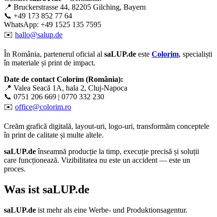
📍 Bruckerstrasse 44, 82205 Gilching, Bayern
📞 +49 173 852 77 64
WhatsApp: +49 1525 135 7595
✉️
hallo@salup.de
În România, partenerul oficial al
saLUP.de
este
Colorim
, specialiști
în materiale și print de impact.
Date de contact Colorim (România):
📍 Valea Seacă 1A, hala 2, Cluj-Napoca
📞 0751 206 669 | 0770 332 230
✉️
office@colorim.ro
Creăm
grafică digitală
,
layout-uri
,
logo-uri
, transformăm conceptele
în
print de calitate
și multe altele.
saLUP.de
înseamnă producție la timp, execuție precisă și soluții
care funcționează. Vizibilitatea nu este un accident — este un
proces.
Was ist
saLUP.de
saLUP.de
ist mehr als eine Werbe- und Produktionsagentur.