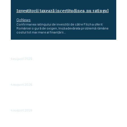
Investitorii taxează incertitudinea, nu ratingul
GoNews
Confirmarea ratingului de investiții de către Fitch a oferit
României o gură de oxigen, însă adevărata problemă rămâne
costul tot mai mare al finanțării...
Cetatea dacică Sarmizegetusa Regia se poate vizita
doar sâmbăta şi duminica, în luna august
4 august 2026
Polonia pregătește reduceri de taxe pentru două
milioane de contribuabili înaintea alegerilor
parlamentare de anul viitor
4 august 2026
NEWS.ro: Mesaj RO-alert pentru zona de nord-est a
judeţului Tulcea. Locuitorii, sfătuiţi să se adăpostească
în beciuri sau în adăposturi de protecţie civilă
4 august 2026