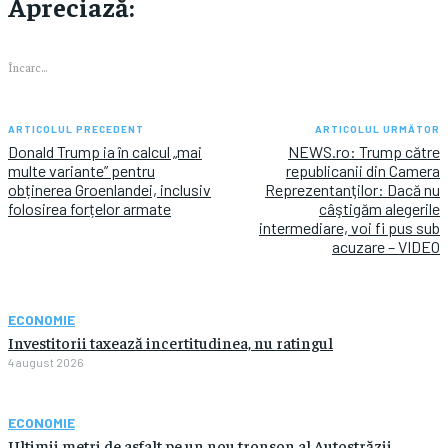
Apreciază:
Încarc...
ARTICOLUL PRECEDENT
ARTICOLUL URMĂTOR
Donald Trump ia în calcul „mai
NEWS.ro: Trump către
multe variante” pentru
republicanii din Camera
obținerea Groenlandei, inclusiv
Reprezentanţilor: Dacă nu
folosirea forțelor armate
câştigăm alegerile
intermediare, voi fi pus sub
acuzare – VIDEO
ECONOMIE
Investitorii taxează incertitudinea, nu ratingul
4 august 2026
ECONOMIE
Ultimii metri de asfalt pe un nou tronson al Autostrăzii