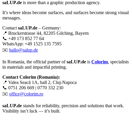
saLUP.de
is more than a graphic production agency.
It’s where ideas become surfaces, and surfaces become strong visual
messages.
Contact
saLUP.de
– Germany:
📍 Bruckerstrasse 44, 82205 Gilching, Bayern
📞 +49 173 852 77 64
WhatsApp: +49 1525 135 7595
✉️
hallo@salup.de
In Romania, the official partner of
saLUP.de
is
Colorim
, specialists
in materials and impactful printing.
Contact Colorim (Romania):
📍 Valea Seacă 1A, hall 2, Cluj-Napoca
📞 0751 206 669 | 0770 332 230
✉️
office@colorim.ro
saLUP.de
stands for reliability, precision and solutions that work.
Visibility isn’t luck — it’s built.