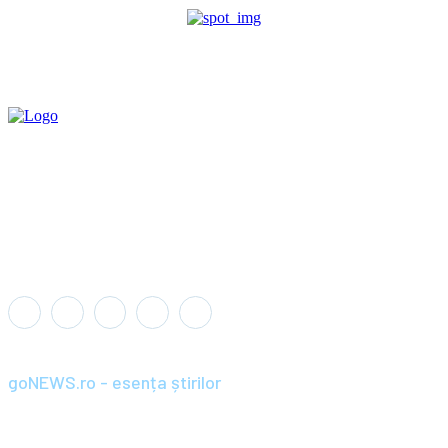
goNEWS.ro - esența știrilor
Înființat în anul 2008, goNEWS.ro a devenit rapid o sursă de știri