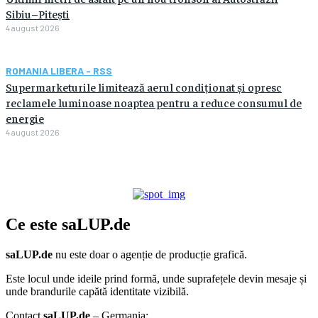
Sibiu–Pitești
4 august 2026
ROMANIA LIBERA - RSS
Supermarketurile limitează aerul condiționat și opresc
reclamele luminoase noaptea pentru a reduce consumul de
energie
4 august 2026
Ce este
saLUP.de
saLUP.de
nu este doar o agenție de producție grafică.
Este locul unde ideile prind formă, unde suprafețele devin mesaje și
unde brandurile capătă identitate vizibilă.
Contact
saLUP.de
– Germania: