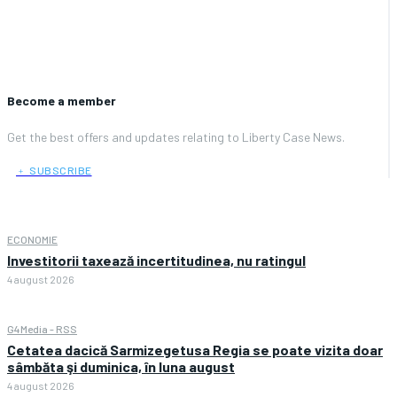
Become a member
Get the best offers and updates relating to Liberty Case News.
﹢ SUBSCRIBE
ECONOMIE
Investitorii taxează incertitudinea, nu ratingul
4 august 2026
G4Media - RSS
Cetatea dacică Sarmizegetusa Regia se poate vizita doar
sâmbăta şi duminica, în luna august
4 august 2026