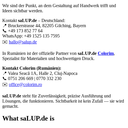
Wir sind der Punkt, an dem Gestaltung auf Handwerk trifft und
Ideen sichtbar werden.
Kontakt
saLUP.de
– Deutschland:
📍 Bruckerstrasse 44, 82205 Gilching, Bayern
📞 +49 173 852 77 64
WhatsApp: +49 1525 135 7595
✉️
hallo@salup.de
In Rumänien ist der offizielle Partner von
saLUP.de
Colorim
,
Spezialist für Materialien und hochwertigen Druck.
Kontakt Colorim (Rumänien):
📍 Valea Seacă 1A, Halle 2, Cluj-Napoca
📞 0751 206 669 | 0770 332 230
✉️
office@colorim.ro
saLUP.de
steht für Zuverlässigkeit, präzise Ausführung und
Lösungen, die funktionieren. Sichtbarkeit ist kein Zufall — sie wird
gemacht.
What
saLUP.de
is