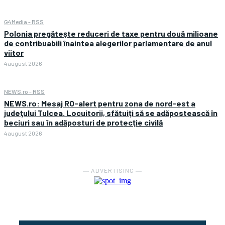
G4Media - RSS
Polonia pregătește reduceri de taxe pentru două milioane
de contribuabili înaintea alegerilor parlamentare de anul
viitor
4 august 2026
NEWS.ro - RSS
NEWS.ro: Mesaj RO-alert pentru zona de nord-est a
judeţului Tulcea. Locuitorii, sfătuiţi să se adăpostească în
beciuri sau în adăposturi de protecţie civilă
4 august 2026
― ADVERTISING ―