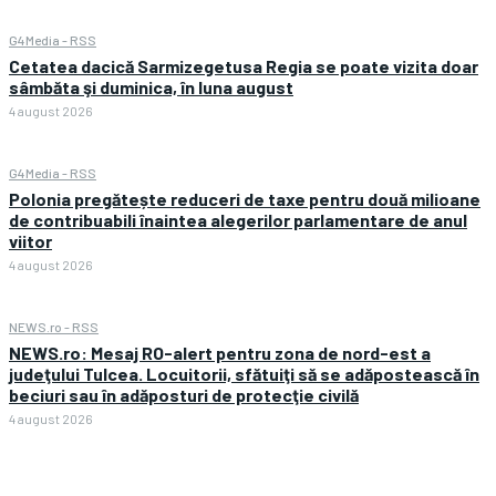
G4Media - RSS
Cetatea dacică Sarmizegetusa Regia se poate vizita doar
sâmbăta şi duminica, în luna august
4 august 2026
G4Media - RSS
Polonia pregătește reduceri de taxe pentru două milioane
de contribuabili înaintea alegerilor parlamentare de anul
viitor
4 august 2026
NEWS.ro - RSS
NEWS.ro: Mesaj RO-alert pentru zona de nord-est a
judeţului Tulcea. Locuitorii, sfătuiţi să se adăpostească în
beciuri sau în adăposturi de protecţie civilă
4 august 2026