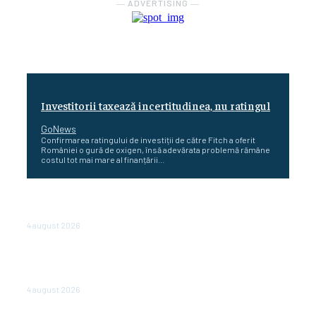
― ADVERTISING ―
Investitorii taxează incertitudinea, nu ratingul
GoNews
Confirmarea ratingului de investiții de către Fitch a oferit
României o gură de oxigen, însă adevărata problemă rămâne
costul tot mai mare al finanțării...
Cetatea dacică Sarmizegetusa Regia se poate vizita
doar sâmbăta şi duminica, în luna august
4 august 2026
Polonia pregătește reduceri de taxe pentru două
milioane de contribuabili înaintea alegerilor
parlamentare de anul viitor
4 august 2026
NEWS.ro: Mesaj RO-alert pentru zona de nord-est a