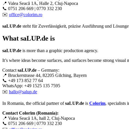
📍 Valea Seacă 1A, Halle 2, Cluj-Napoca
📞 0751 206 669 | 0770 332 230
✉️
office@colorim.ro
saLUP.de
steht für Zuverlässigkeit, präzise Ausführung und Lösungen,
What
saLUP.de
is
saLUP.de
is more than a graphic production agency.
It’s where ideas become surfaces, and surfaces become strong visual 
Contact
saLUP.de
– Germany:
📍 Bruckerstrasse 44, 82205 Gilching, Bayern
📞 +49 173 852 77 64
WhatsApp: +49 1525 135 7595
✉️
hallo@salup.de
In Romania, the official partner of
saLUP.de
is
Colorim
, specialists
Contact Colorim (Romania):
📍 Valea Seacă 1A, hall 2, Cluj-Napoca
📞 0751 206 669 | 0770 332 230