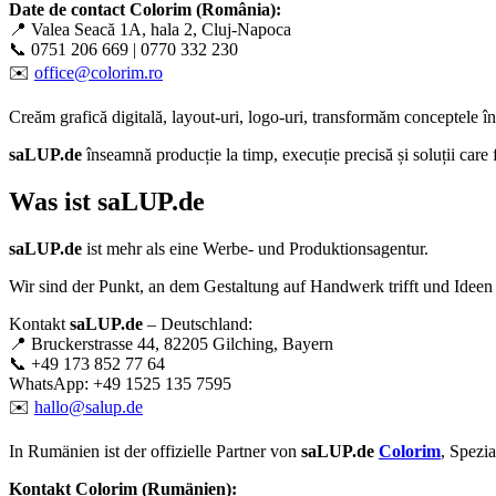
Date de contact Colorim (România):
📍 Valea Seacă 1A, hala 2, Cluj-Napoca
📞 0751 206 669 | 0770 332 230
✉️
office@colorim.ro
Creăm
grafică digitală
,
layout-uri
,
logo-uri
, transformăm conceptele î
saLUP.de
înseamnă producție la timp, execuție precisă și soluții care
Was ist
saLUP.de
saLUP.de
ist mehr als eine Werbe- und Produktionsagentur.
Wir sind der Punkt, an dem Gestaltung auf Handwerk trifft und Ideen
Kontakt
saLUP.de
– Deutschland:
📍 Bruckerstrasse 44, 82205 Gilching, Bayern
📞 +49 173 852 77 64
WhatsApp: +49 1525 135 7595
✉️
hallo@salup.de
In Rumänien ist der offizielle Partner von
saLUP.de
Colorim
, Spezi
Kontakt Colorim (Rumänien):