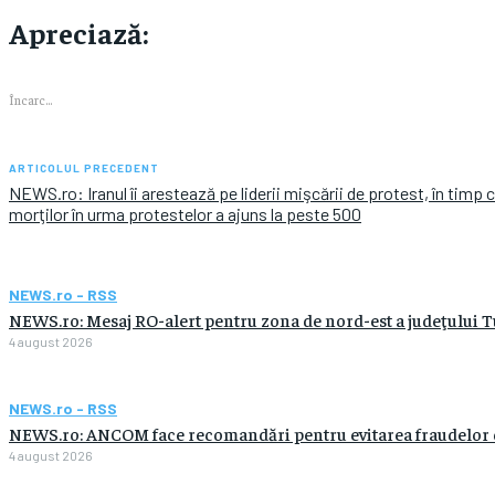
Apreciază:
Încarc...
ARTICOLUL PRECEDENT
NEWS.ro: Iranul îi arestează pe liderii mişcării de protest, în timp
morţilor în urma protestelor a ajuns la peste 500
NEWS.ro - RSS
NEWS.ro: Mesaj RO-alert pentru zona de nord-est a judeţului Tulc
4 august 2026
NEWS.ro - RSS
NEWS.ro: ANCOM face recomandări pentru evitarea fraudelor care
4 august 2026