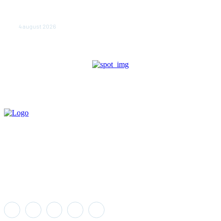
judeţului Tulcea. Locuitorii, sfătuiţi să se adăpostească
în beciuri sau în adăposturi de protecţie civilă
4 august 2026