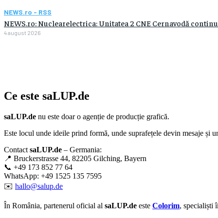
NEWS.ro - RSS
NEWS.ro: Nuclearelectrica: Unitatea 2 CNE Cernavodă continuă 
4 august 2026
Ce este
saLUP.de
saLUP.de
nu este doar o agenție de producție grafică.
Este locul unde ideile prind formă, unde suprafețele devin mesaje și un
Contact
saLUP.de
– Germania:
📍 Bruckerstrasse 44, 82205 Gilching, Bayern
📞 +49 173 852 77 64
WhatsApp: +49 1525 135 7595
✉️
hallo@salup.de
În România, partenerul oficial al
saLUP.de
este
Colorim
, specialiști