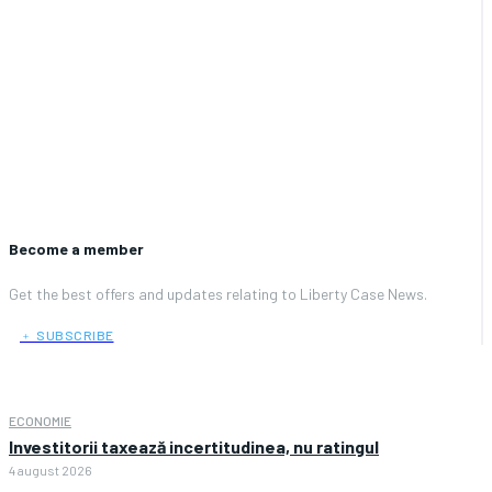
Become a member
Get the best offers and updates relating to Liberty Case News.
﹢ SUBSCRIBE
ECONOMIE
Investitorii taxează incertitudinea, nu ratingul
4 august 2026