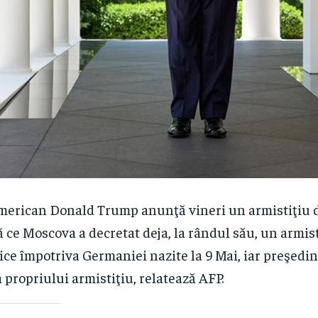
merican Donald Trump anunţă vineri un armistiţiu de 
 ce Moscova a decretat deja, la rândul său, un armisti
tice împotriva Germaniei nazite la 9 Mai, iar preşed
propriului armistiţiu, relatează AFP.