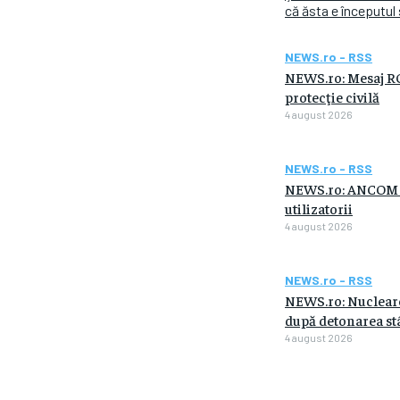
că ăsta e începutul 
NEWS.ro - RSS
NEWS.ro: Mesaj RO-
protecţie civilă
4 august 2026
NEWS.ro - RSS
NEWS.ro: ANCOM fac
utilizatorii
4 august 2026
NEWS.ro - RSS
NEWS.ro: Nucleare
după detonarea stâ
4 august 2026