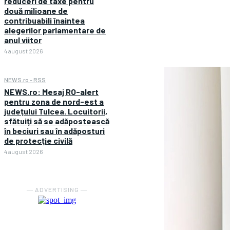
reduceri de taxe pentru
două milioane de
contribuabili înaintea
alegerilor parlamentare de
anul viitor
4 august 2026
NEWS.ro - RSS
NEWS.ro: Mesaj RO-alert
pentru zona de nord-est a
judeţului Tulcea. Locuitorii,
sfătuiţi să se adăpostească
în beciuri sau în adăposturi
de protecţie civilă
4 august 2026
― ADVERTISING ―