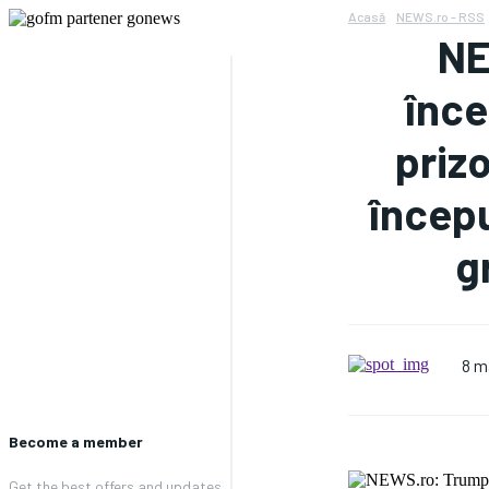
Acasă
NEWS.ro - RSS
NE
înce
prizo
începu
g
8 m
Become a member
Get the best offers and updates