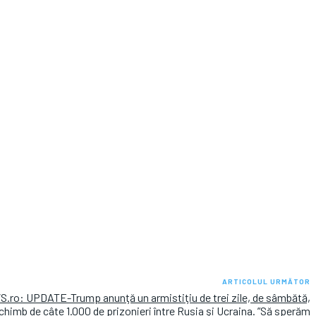
ARTICOLUL URMĂTOR
.ro: UPDATE-Trump anunţă un armistiţiu de trei zile, de sâmbătă,
schimb de câte 1.000 de prizonieri între Rusia şi Ucraina. ”Să sperăm