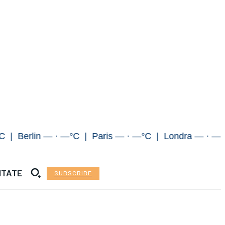
lin — · —°C | Paris — · —°C | Londra — · —°C | R
ITATE
SUBSCRIBE