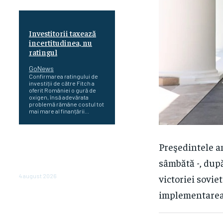
Investitorii taxează
incertitudinea, nu
ratingul
GoNews
Confirmarea ratingului de
investiții de către Fitch a
oferit României o gură de
oxigen, însă adevărata
problemă rămâne costul tot
mai mare al finanțării...
Cetatea dacică
Preşedintele a
Sarmizegetusa Regia se
poate vizita doar sâmbăta şi
sâmbătă -, după
duminica, în luna august
victoriei sovie
4 august 2026
implementarea 
Polonia pregătește reduceri
de taxe pentru două milioane
de contribuabili înaintea
alegerilor parlamentare de