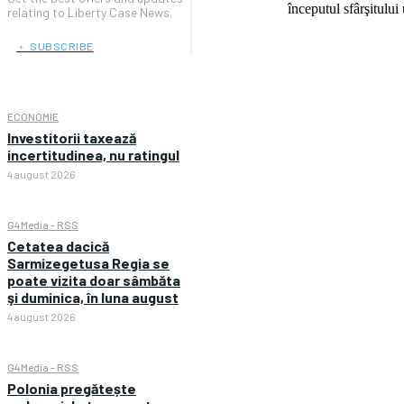
relating to Liberty Case News.
﹢ SUBSCRIBE
ECONOMIE
Investitorii taxează
incertitudinea, nu ratingul
4 august 2026
G4Media - RSS
Cetatea dacică
Sarmizegetusa Regia se
poate vizita doar sâmbăta
şi duminica, în luna august
4 august 2026
G4Media - RSS
Polonia pregătește