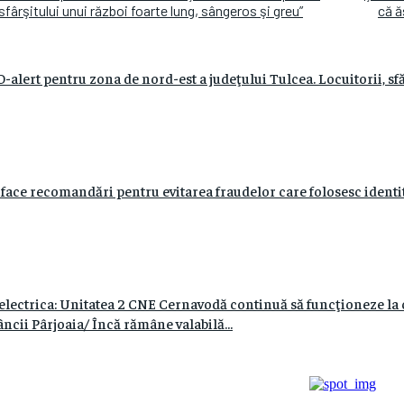
sfârşitului unui război foarte lung, sângeros şi greu”
că ă
alert pentru zona de nord-est a judeţului Tulcea. Locuitorii, sfă
e recomandări pentru evitarea fraudelor care folosesc identitat
lectrica: Unitatea 2 CNE Cernavodă continuă să funcţioneze la 
ncii Pârjoaia/ Încă rămâne valabilă...