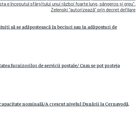
sta e începutul sfârşitului unui război foarte lung, sângeros şi greu”.
Zelenski ”autorizează” prin decret defilare
tuiţi să se adăpostească în beciuri sau în adăposturi de
ea furnizorilor de servicii poştale/ Cum se pot proteja
capacitate nominală/A crescut nivelul Dunării la Cernavodă,