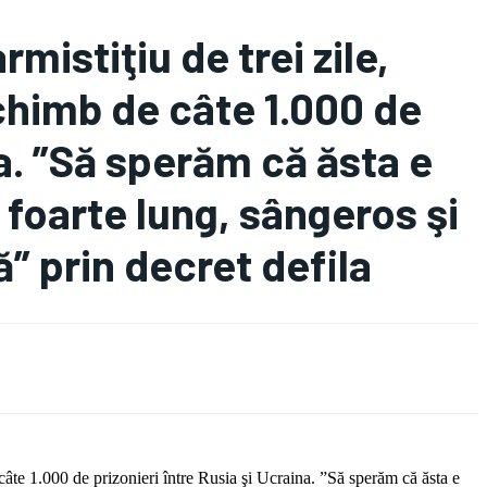
istiţiu de trei zile,
chimb de câte 1.000 de
na. ”Să sperăm că ăsta e
 foarte lung, sângeros şi
” prin decret defila