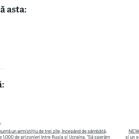
ă asta:
:
T
ţă un armistiţiu de trei zile, începând de sâmbătă,
NEWS
e 1.000 de prizonieri între Rusia şi Ucraina. ”Să sperăm
şi un 