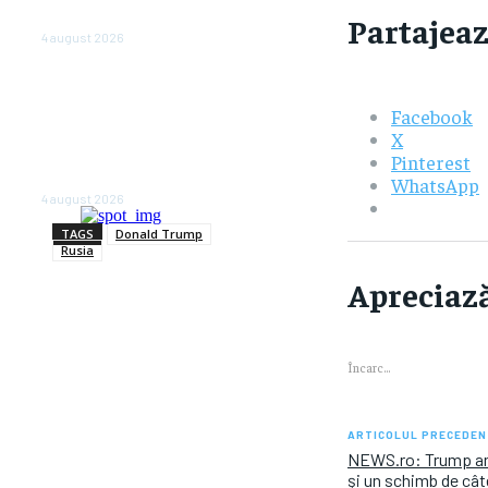
Partajeaz
anul viitor
4 august 2026
NEWS.ro: Mesaj RO-alert
pentru zona de nord-est a
Facebook
judeţului Tulcea. Locuitorii,
X
sfătuiţi să se adăpostească
Pinterest
în beciuri sau în adăposturi
de protecţie civilă
WhatsApp
4 august 2026
TAGS
Donald Trump
Rusia
Apreciază
Încarc...
ARTICOLUL PRECEDEN
NEWS.ro: Trump anun
şi un schimb de cât