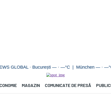
OBAL · București — · —°C | München — · —°C | Ber
CONOMIE
MAGAZIN
COMUNICATE DE PRESĂ
PUBLIC