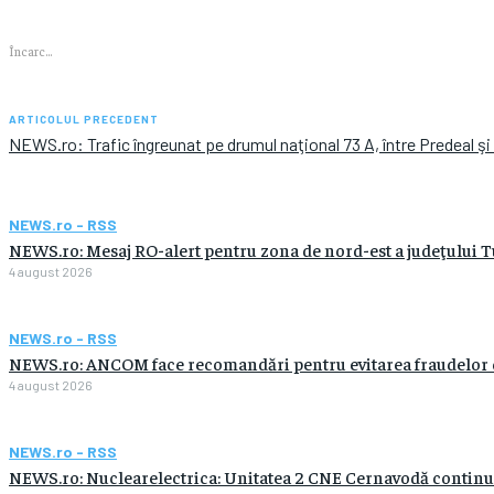
Încarc...
ARTICOLUL PRECEDENT
NEWS.ro: Trafic îngreunat pe drumul naţional 73 A, între Predeal şi
NEWS.ro - RSS
NEWS.ro: Mesaj RO-alert pentru zona de nord-est a judeţului Tulc
4 august 2026
NEWS.ro - RSS
NEWS.ro: ANCOM face recomandări pentru evitarea fraudelor care
4 august 2026
NEWS.ro - RSS
NEWS.ro: Nuclearelectrica: Unitatea 2 CNE Cernavodă continuă 