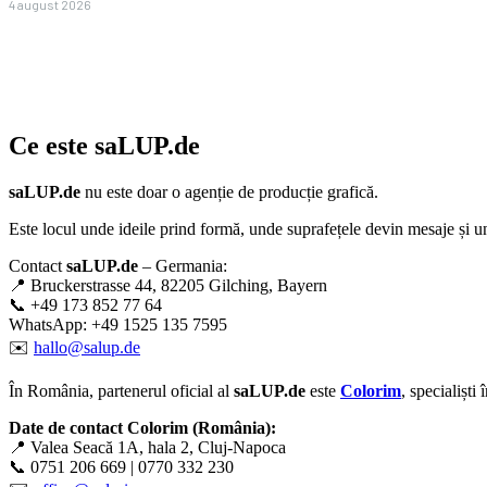
4 august 2026
Ce este
saLUP.de
saLUP.de
nu este doar o agenție de producție grafică.
Este locul unde ideile prind formă, unde suprafețele devin mesaje și un
Contact
saLUP.de
– Germania:
📍 Bruckerstrasse 44, 82205 Gilching, Bayern
📞 +49 173 852 77 64
WhatsApp: +49 1525 135 7595
✉️
hallo@salup.de
În România, partenerul oficial al
saLUP.de
este
Colorim
, specialiști
Date de contact Colorim (România):
📍 Valea Seacă 1A, hala 2, Cluj-Napoca
📞 0751 206 669 | 0770 332 230