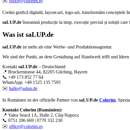
✉️
office@colorim.ro
Creăm
grafică digitală
,
layout-uri
,
logo-uri
, transformăm conceptele î
saLUP.de
înseamnă producție la timp, execuție precisă și soluții care
Was ist
saLUP.de
saLUP.de
ist mehr als eine Werbe- und Produktionsagentur.
Wir sind der Punkt, an dem Gestaltung auf Handwerk trifft und Ideen
Kontakt
saLUP.de
– Deutschland:
📍 Bruckerstrasse 44, 82205 Gilching, Bayern
📞 +49 173 852 77 64
WhatsApp: +49 1525 135 7595
✉️
hallo@salup.de
In Rumänien ist der offizielle Partner von
saLUP.de
Colorim
, Spezi
Kontakt Colorim (Rumänien):
📍 Valea Seacă 1A, Halle 2, Cluj-Napoca
📞 0751 206 669 | 0770 332 230
✉️
office@colorim.ro