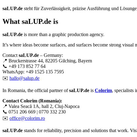
saLUP.de
steht für Zuverlässigkeit, präzise Ausführung und Lösungen,
What
saLUP.de
is
saLUP.de
is more than a graphic production agency.
It’s where ideas become surfaces, and surfaces become strong visual 
Contact
saLUP.de
– Germany:
📍 Bruckerstrasse 44, 82205 Gilching, Bayern
📞 +49 173 852 77 64
WhatsApp: +49 1525 135 7595
✉️
hallo@salup.de
In Romania, the official partner of
saLUP.de
is
Colorim
, specialists
Contact Colorim (Romania):
📍 Valea Seacă 1A, hall 2, Cluj-Napoca
📞 0751 206 669 | 0770 332 230
✉️
office@colorim.ro
saLUP.de
stands for reliability, precision and solutions that work. Visib