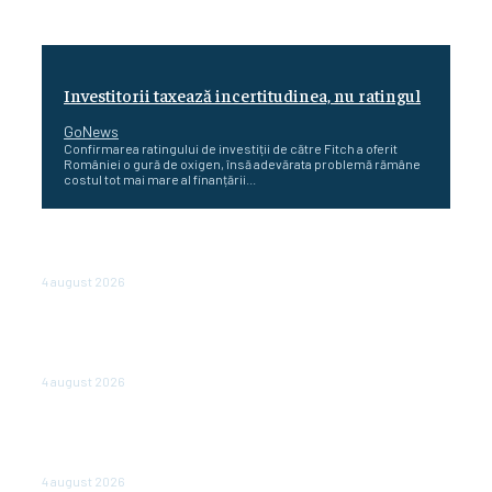
Investitorii taxează incertitudinea, nu ratingul
GoNews
Confirmarea ratingului de investiții de către Fitch a oferit
României o gură de oxigen, însă adevărata problemă rămâne
costul tot mai mare al finanțării...
Cetatea dacică Sarmizegetusa Regia se poate vizita
doar sâmbăta şi duminica, în luna august
4 august 2026
Polonia pregătește reduceri de taxe pentru două
milioane de contribuabili înaintea alegerilor
parlamentare de anul viitor
4 august 2026
NEWS.ro: Mesaj RO-alert pentru zona de nord-est a
judeţului Tulcea. Locuitorii, sfătuiţi să se adăpostească
în beciuri sau în adăposturi de protecţie civilă
4 august 2026