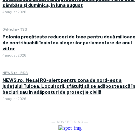
sâmbăta şi duminica, în luna august
4 august 2026
G4Media - RSS
Polonia pregătește reduceri de taxe pentru două milioane
de contribuabili înaintea alegerilor parlamentare de anul
viitor
4 august 2026
NEWS.ro - RSS
NEWS.ro: Mesaj RO-alert pentru zona de nord-est a
judeţului Tulcea. Locuitorii, sfătuiţi să se adăpostească în
beciuri sau în adăposturi de protecţie civilă
4 august 2026
― ADVERTISING ―