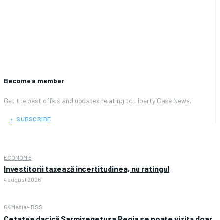
Become a member
Get the best offers and updates relating to Liberty Case News.
﹢ SUBSCRIBE
ECONOMIE
Investitorii taxează incertitudinea, nu ratingul
4 august 2026
G4Media - RSS
Cetatea dacică Sarmizegetusa Regia se poate vizita doar