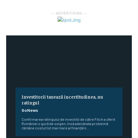
― ADVERTISING ―
Investitorii taxează incertitudinea, nu
ratingul
GoNews
Confirmarea ratingului de investiții de către Fitch a oferit
României o gură de oxigen, însă adevărata problemă
rămâne costul tot mai mare al finanțării...