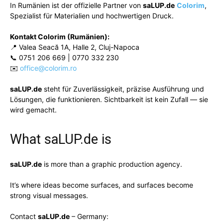
In Rumänien ist der offizielle Partner von
saLUP.de
Colorim
,
Spezialist für Materialien und hochwertigen Druck.
Kontakt Colorim (Rumänien):
📍 Valea Seacă 1A, Halle 2, Cluj-Napoca
📞 0751 206 669 | 0770 332 230
✉️
office@colorim.ro
saLUP.de
steht für Zuverlässigkeit, präzise Ausführung und
Lösungen, die funktionieren. Sichtbarkeit ist kein Zufall — sie
wird gemacht.
What
saLUP.de
is
saLUP.de
is more than a graphic production agency.
It’s where ideas become surfaces, and surfaces become
strong visual messages.
Contact
saLUP.de
– Germany: