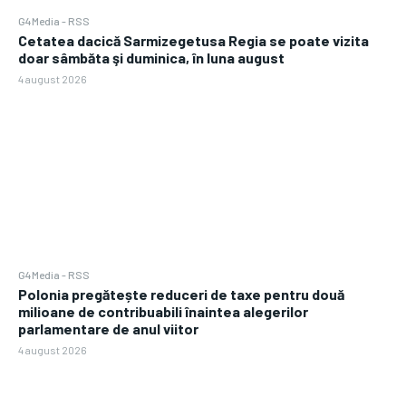
G4Media - RSS
Cetatea dacică Sarmizegetusa Regia se poate vizita
doar sâmbăta şi duminica, în luna august
4 august 2026
G4Media - RSS
Polonia pregătește reduceri de taxe pentru două
milioane de contribuabili înaintea alegerilor
parlamentare de anul viitor
4 august 2026