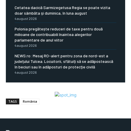
Cetatea dacică Sarmizegetusa Regia se poate vizita
doar sâmbăta şi duminica, în luna august
4 august 2026
Polonia pregătește reduceri de taxe pentru două
milioane de contribuabili înaintea alegerilor
parlamentare de anul viitor
4 august 2026
NEWS.ro: Mesaj RO-alert pentru zona de nord-est a
judeţului Tulcea. Locuitorii, sfătuiţi să se adăpostească
în beciuri sau în adăposturi de protecţie civilă
4 august 2026
TAGS
România