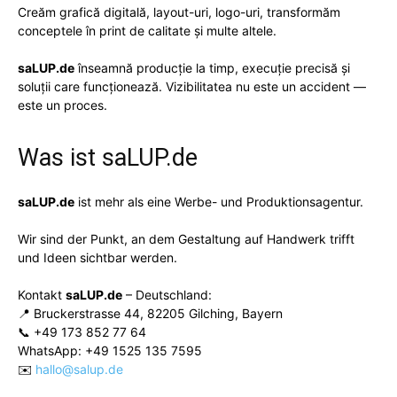
Creăm
grafică digitală
,
layout-uri
,
logo-uri
, transformăm
conceptele în
print de calitate
și multe altele.
saLUP.de
înseamnă producție la timp, execuție precisă și
soluții care funcționează. Vizibilitatea nu este un accident —
este un proces.
Was ist
saLUP.de
saLUP.de
ist mehr als eine Werbe- und Produktionsagentur.
Wir sind der Punkt, an dem Gestaltung auf Handwerk trifft
und Ideen sichtbar werden.
Kontakt
saLUP.de
– Deutschland:
📍 Bruckerstrasse 44, 82205 Gilching, Bayern
📞 +49 173 852 77 64
WhatsApp: +49 1525 135 7595
✉️
hallo@salup.de