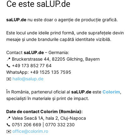
Ce este
saLUP.de
saLUP.de
nu este doar o agenție de producție grafică.
Este locul unde ideile prind formă, unde suprafețele devin
mesaje și unde brandurile capătă identitate vizibilă.
Contact
saLUP.de
– Germania:
📍 Bruckerstrasse 44, 82205 Gilching, Bayern
📞 +49 173 852 77 64
WhatsApp: +49 1525 135 7595
✉️
hallo@salup.de
În România, partenerul oficial al
saLUP.de
este
Colorim
,
specialiști în materiale și print de impact.
Date de contact Colorim (România):
📍 Valea Seacă 1A, hala 2, Cluj-Napoca
📞 0751 206 669 | 0770 332 230
✉️
office@colorim.ro