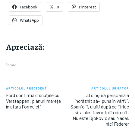
Facebook
X
Pinterest
WhatsApp
Apreciază:
Încarc...
ARTICOLUL PRECEDENT
ARTICOLUL URMĂTOR
Ford confirmă discuțiile cu
„O singură persoană a
Verstappen: planuri mărețe
îndrăznit să-l pună în vârf!”.
în afara Formulei 1
Spaniolii, uluiți după ce Țiriac
și-a ales favoritul în circuit.
Nu este Djokovic sau Nadal,
nici Federer