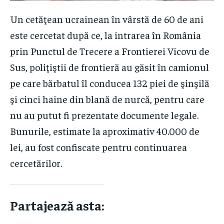
$
25
/ month
Apreciază:
Apreciază:
Un cetăţean ucrainean în vârstă de 60 de ani
By agreeing to this tier, you are billed every month after
Încarc...
Încarc...
este cercetat după ce, la intrarea în România
the first one until you opt out of the monthly
subscription.
prin Punctul de Trecere a Frontierei Vicovu de
SUBSCRIBE
Sus, poliţiştii de frontieră au găsit în camionul
pe care bărbatul îl conducea 132 piei de şinşilă
şi cinci haine din blană de nurcă, pentru care
Partajează asta:
nu au putut fi prezentate documente legale.
Facebook
X
Pinterest
Bunurile, estimate la aproximativ 40.000 de
WhatsApp
lei, au fost confiscate pentru continuarea
cercetărilor.
Apreciază:
Încarc...
Partajează asta: