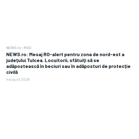
NEWS.ro - RSS
NEWS.ro: Mesaj RO-alert pentru zona de nord-est a
judeţului Tulcea. Locuitorii, sfătuiţi să se
adăpostească în beciuri sau în adăposturi de protecţie
civilă
4 august 2026