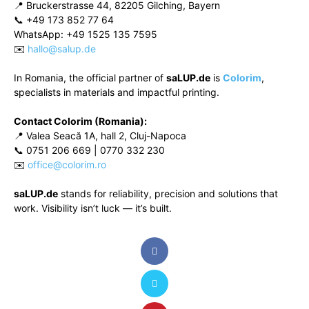
📍 Bruckerstrasse 44, 82205 Gilching, Bayern
📞 +49 173 852 77 64
WhatsApp: +49 1525 135 7595
✉️
hallo@salup.de
In Romania, the official partner of
saLUP.de
is
Colorim
,
specialists in materials and impactful printing.
Contact Colorim (Romania):
📍 Valea Seacă 1A, hall 2, Cluj-Napoca
📞 0751 206 669 | 0770 332 230
✉️
office@colorim.ro
saLUP.de
stands for reliability, precision and solutions that
work. Visibility isn’t luck — it’s built.