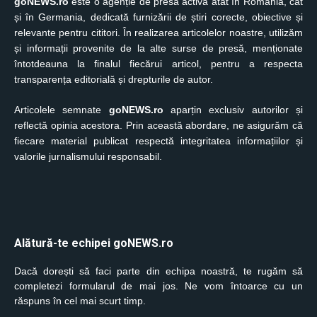
goNEWS.ro
este o agenție de presă activă atât în România, cât
și în Germania, dedicată furnizării de știri corecte, obiective și
relevante pentru cititori. În realizarea articolelor noastre, utilizăm
și informații provenite de la alte surse de presă, menționate
întotdeauna la finalul fiecărui articol, pentru a respecta
transparența editorială și drepturile de autor.
Articolele semnate
goNEWS.ro
aparțin exclusiv autorilor și
reflectă opinia acestora. Prin această abordare, ne asigurăm că
fiecare material publicat respectă integritatea informațiilor și
valorile jurnalismului responsabil.
Alătură-te echipei goNEWS.ro
Dacă dorești să faci parte din echipa noastră, te rugăm să
completezi formularul de mai jos. Ne vom întoarce cu un
răspuns în cel mai scurt timp.