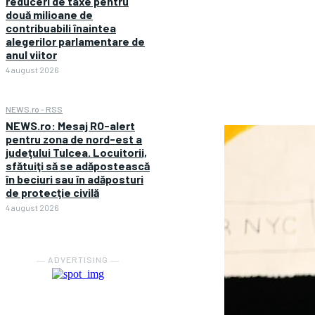
reduceri de taxe pentru
două milioane de
contribuabili înaintea
alegerilor parlamentare de
anul viitor
4 august 2026
NEWS.ro - RSS
NEWS.ro: Mesaj RO-alert
pentru zona de nord-est a
judeţului Tulcea. Locuitorii,
sfătuiţi să se adăpostească
în beciuri sau în adăposturi
de protecţie civilă
4 august 2026
― ADVERTISING ―