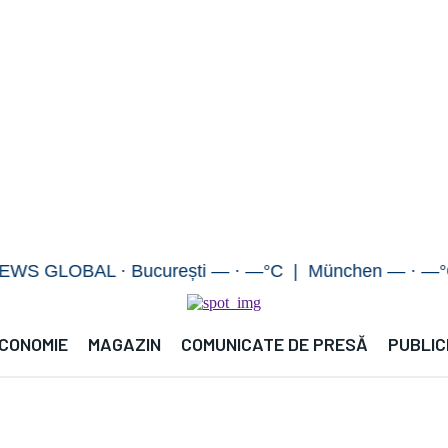
OBAL · București — · —°C | München — · —°C | Ber
CONOMIE
MAGAZIN
COMUNICATE DE PRESĂ
PUBLIC