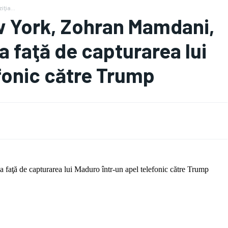
ţia...
w York, Zohran Mamdani,
a faţă de capturarea lui
fonic către Trump