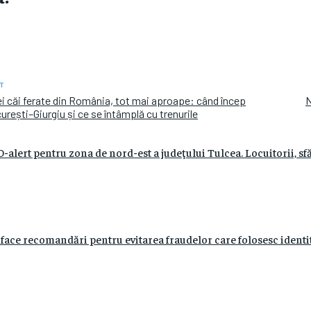
T
i căi ferate din România, tot mai aproape: când încep
N
curești–Giurgiu și ce se întâmplă cu trenurile
alert pentru zona de nord-est a judeţului Tulcea. Locuitorii, sfă
e recomandări pentru evitarea fraudelor care folosesc identitat