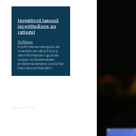
Investitorii taxează
incertitudinea, nu
ratingul
GoNews
Confirmarea ratingului de
investiții de către Fitch a
oferit României o gură de
oxigen, însă adevărata
problemă rămâne costul tot
mai mare al finanțării...
Cetatea dacică
Sarmizegetusa Regia se
poate vizita doar sâmbăta şi
duminica, în luna august
4 august 2026
Polonia pregătește reduceri
de taxe pentru două milioane
de contribuabili înaintea
alegerilor parlamentare de