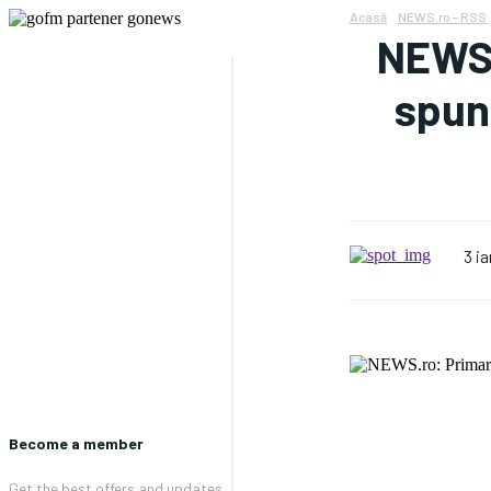
Acasă
NEWS.ro - RSS
NEWS.
spune
3 i
Become a member
Get the best offers and updates