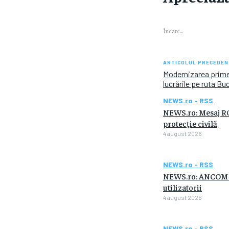
Încarc...
ARTICOLUL PRECEDEN
Modernizarea prime
lucrările pe ruta Bu
NEWS.ro - RSS
NEWS.ro: Mesaj RO-
protecţie civilă
4 august 2026
NEWS.ro - RSS
NEWS.ro: ANCOM fac
utilizatorii
4 august 2026
NEWS.ro - RSS