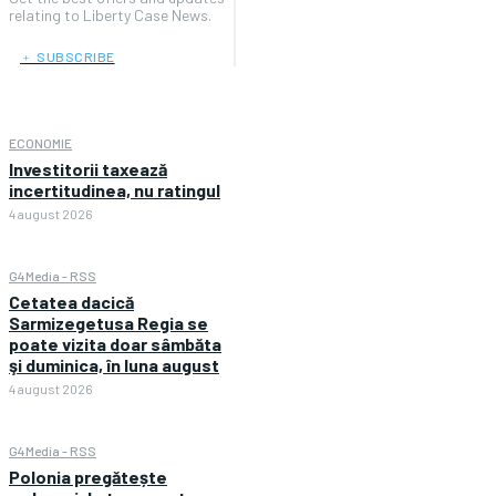
relating to Liberty Case News.
﹢ SUBSCRIBE
ECONOMIE
Investitorii taxează
incertitudinea, nu ratingul
4 august 2026
G4Media - RSS
Cetatea dacică
Sarmizegetusa Regia se
poate vizita doar sâmbăta
şi duminica, în luna august
4 august 2026
G4Media - RSS
Polonia pregătește