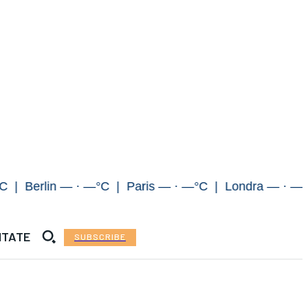
lin — · —°C | Paris — · —°C | Londra — · —°C | 
ITATE
SUBSCRIBE