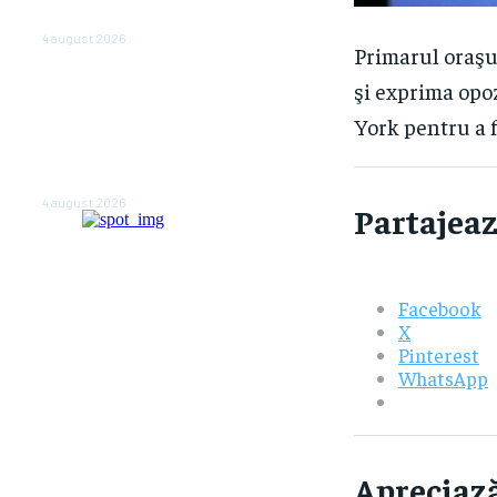
anul viitor
4 august 2026
Primarul oraşu
NEWS.ro: Mesaj RO-alert
şi exprima opoz
pentru zona de nord-est a
judeţului Tulcea. Locuitorii,
York pentru a f
sfătuiţi să se adăpostească
în beciuri sau în adăposturi
de protecţie civilă
4 august 2026
Partajeaz
Facebook
X
Pinterest
WhatsApp
Apreciază