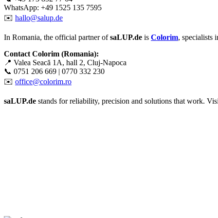
WhatsApp: +49 1525 135 7595
✉️
hallo@salup.de
In Romania, the official partner of
saLUP.de
is
Colorim
, specialists
Contact Colorim (Romania):
📍 Valea Seacă 1A, hall 2, Cluj-Napoca
📞 0751 206 669 | 0770 332 230
✉️
office@colorim.ro
saLUP.de
stands for reliability, precision and solutions that work. Visib