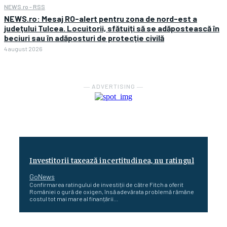
NEWS.ro - RSS
NEWS.ro: Mesaj RO-alert pentru zona de nord-est a
judeţului Tulcea. Locuitorii, sfătuiţi să se adăpostească în
beciuri sau în adăposturi de protecţie civilă
4 august 2026
― ADVERTISING ―
Investitorii taxează incertitudinea, nu ratingul
GoNews
Confirmarea ratingului de investiții de către Fitch a oferit
României o gură de oxigen, însă adevărata problemă rămâne
costul tot mai mare al finanțării...