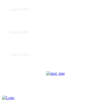
Cetatea dacică Sarmizegetusa Regia se poate vizita
doar sâmbăta şi duminica, în luna august
4 august 2026
Polonia pregătește reduceri de taxe pentru două
milioane de contribuabili înaintea alegerilor
parlamentare de anul viitor
4 august 2026
NEWS.ro: Mesaj RO-alert pentru zona de nord-est a
judeţului Tulcea. Locuitorii, sfătuiţi să se adăpostească
în beciuri sau în adăposturi de protecţie civilă
4 august 2026