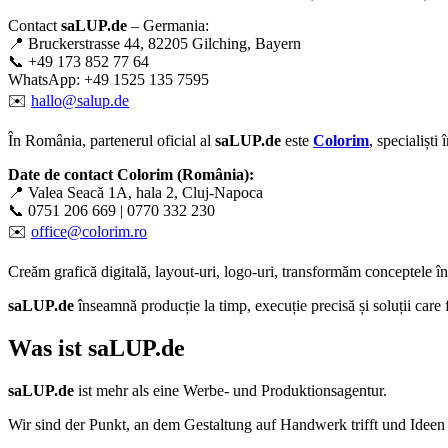
Contact
saLUP.de
– Germania:
📍 Bruckerstrasse 44, 82205 Gilching, Bayern
📞 +49 173 852 77 64
WhatsApp: +49 1525 135 7595
✉️
hallo@salup.de
În România, partenerul oficial al
saLUP.de
este
Colorim
, specialiști
Date de contact Colorim (România):
📍 Valea Seacă 1A, hala 2, Cluj-Napoca
📞 0751 206 669 | 0770 332 230
✉️
office@colorim.ro
Creăm
grafică digitală
,
layout-uri
,
logo-uri
, transformăm conceptele î
saLUP.de
înseamnă producție la timp, execuție precisă și soluții care
Was ist
saLUP.de
saLUP.de
ist mehr als eine Werbe- und Produktionsagentur.
Wir sind der Punkt, an dem Gestaltung auf Handwerk trifft und Ideen