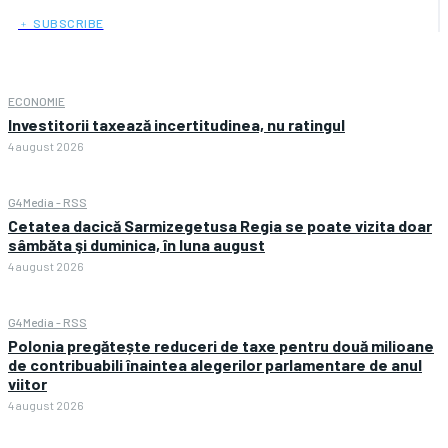
﹢ SUBSCRIBE
ECONOMIE
Investitorii taxează incertitudinea, nu ratingul
4 august 2026
G4Media - RSS
Cetatea dacică Sarmizegetusa Regia se poate vizita doar
sâmbăta şi duminica, în luna august
4 august 2026
G4Media - RSS
Polonia pregătește reduceri de taxe pentru două milioane
de contribuabili înaintea alegerilor parlamentare de anul
viitor
4 august 2026