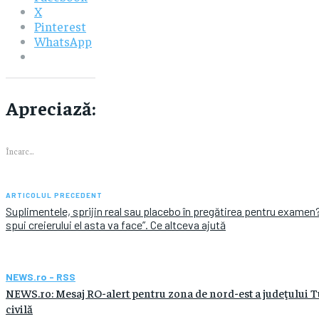
X
Pinterest
WhatsApp
Apreciază:
Încarc...
ARTICOLUL PRECEDENT
Suplimentele, sprijin real sau placebo în pregătirea pentru examen? 
spui creierului el asta va face”. Ce altceva ajută
NEWS.ro - RSS
NEWS.ro: Mesaj RO-alert pentru zona de nord-est a judeţului Tul
civilă