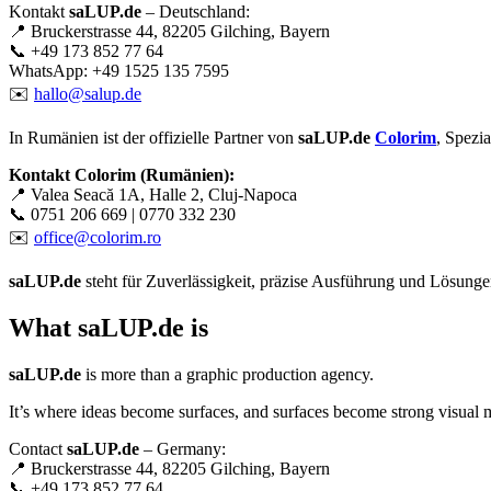
Kontakt
saLUP.de
– Deutschland:
📍 Bruckerstrasse 44, 82205 Gilching, Bayern
📞 +49 173 852 77 64
WhatsApp: +49 1525 135 7595
✉️
hallo@salup.de
In Rumänien ist der offizielle Partner von
saLUP.de
Colorim
, Spezi
Kontakt Colorim (Rumänien):
📍 Valea Seacă 1A, Halle 2, Cluj-Napoca
📞 0751 206 669 | 0770 332 230
✉️
office@colorim.ro
saLUP.de
steht für Zuverlässigkeit, präzise Ausführung und Lösungen,
What
saLUP.de
is
saLUP.de
is more than a graphic production agency.
It’s where ideas become surfaces, and surfaces become strong visual 
Contact
saLUP.de
– Germany:
📍 Bruckerstrasse 44, 82205 Gilching, Bayern
📞 +49 173 852 77 64