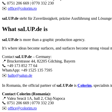
📞 0751 206 669 | 0770 332 230
✉️
office@colorim.ro
saLUP.de
steht für Zuverlässigkeit, präzise Ausführung und Lösungen,
What
saLUP.de
is
saLUP.de
is more than a graphic production agency.
It’s where ideas become surfaces, and surfaces become strong visual 
Contact
saLUP.de
– Germany:
📍 Bruckerstrasse 44, 82205 Gilching, Bayern
📞 +49 173 852 77 64
WhatsApp: +49 1525 135 7595
✉️
hallo@salup.de
In Romania, the official partner of
saLUP.de
is
Colorim
, specialists
Contact Colorim (Romania):
📍 Valea Seacă 1A, hall 2, Cluj-Napoca
📞 0751 206 669 | 0770 332 230
✉️
office@colorim.ro