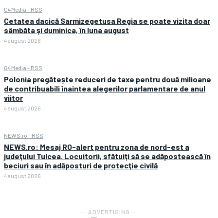
G4Media - RSS
Cetatea dacică Sarmizegetusa Regia se poate vizita doar
sâmbăta şi duminica, în luna august
4 august 2026
G4Media - RSS
Polonia pregătește reduceri de taxe pentru două milioane
de contribuabili înaintea alegerilor parlamentare de anul
viitor
4 august 2026
NEWS.ro - RSS
NEWS.ro: Mesaj RO-alert pentru zona de nord-est a
judeţului Tulcea. Locuitorii, sfătuiţi să se adăpostească în
beciuri sau în adăposturi de protecţie civilă
4 august 2026
― ADVERTISING ―