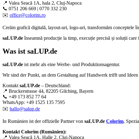
📍 Valea Seacă 1A, hala 2, Cluj-Napoca
📞 0751 206 669 | 0770 332 230
✉️
office@colorim.ro
Creăm
grafică digitală
,
layout-uri
,
logo-uri
, transformăm conceptele î
saLUP.de
înseamnă producție la timp, execuție precisă și soluții care
Was ist
saLUP.de
saLUP.de
ist mehr als eine Werbe- und Produktionsagentur.
Wir sind der Punkt, an dem Gestaltung auf Handwerk trifft und Ideen
Kontakt
saLUP.de
– Deutschland:
📍 Bruckerstrasse 44, 82205 Gilching, Bayern
📞 +49 173 852 77 64
WhatsApp: +49 1525 135 7595
✉️
hallo@salup.de
In Rumänien ist der offizielle Partner von
saLUP.de
Colorim
, Spezi
Kontakt Colorim (Rumänien):
📍 Valea Seacă 1A, Halle 2, Cluj-Napoca