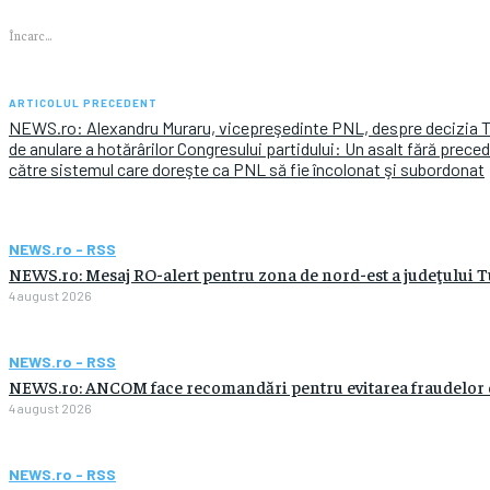
Încarc...
ARTICOLUL PRECEDENT
NEWS.ro: Alexandru Muraru, vicepreşedinte PNL, despre decizia Tr
de anulare a hotărârilor Congresului partidului: Un asalt fără preced
către sistemul care doreşte ca PNL să fie încolonat şi subordonat
NEWS.ro - RSS
NEWS.ro: Mesaj RO-alert pentru zona de nord-est a judeţului Tulc
4 august 2026
NEWS.ro - RSS
NEWS.ro: ANCOM face recomandări pentru evitarea fraudelor care
4 august 2026
NEWS.ro - RSS