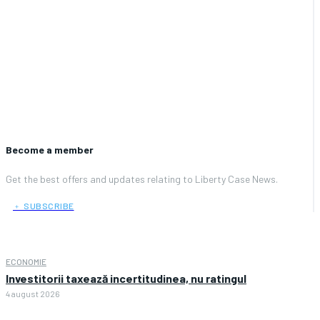
Become a member
Get the best offers and updates relating to Liberty Case News.
﹢ SUBSCRIBE
ECONOMIE
Investitorii taxează incertitudinea, nu ratingul
4 august 2026