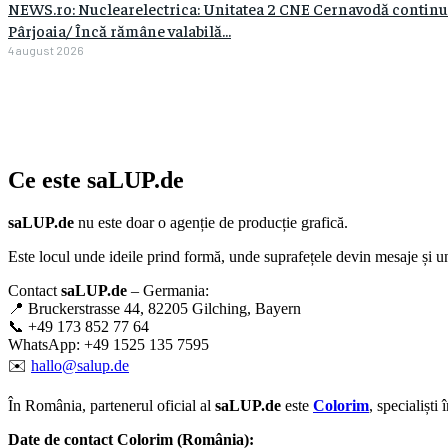
NEWS.ro: Nuclearelectrica: Unitatea 2 CNE Cernavodă continuă 
Pârjoaia/ Încă rămâne valabilă...
4 august 2026
Ce este
saLUP.de
saLUP.de
nu este doar o agenție de producție grafică.
Este locul unde ideile prind formă, unde suprafețele devin mesaje și un
Contact
saLUP.de
– Germania:
📍 Bruckerstrasse 44, 82205 Gilching, Bayern
📞 +49 173 852 77 64
WhatsApp: +49 1525 135 7595
✉️
hallo@salup.de
În România, partenerul oficial al
saLUP.de
este
Colorim
, specialiști
Date de contact Colorim (România):