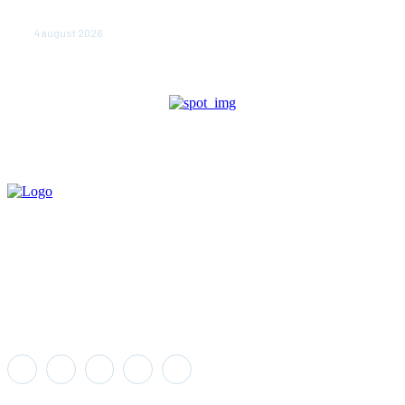
judeţului Tulcea. Locuitorii, sfătuiţi să se adăpostească
în beciuri sau în adăposturi de protecţie civilă
4 august 2026