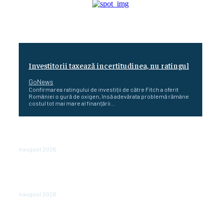
Investitorii taxează incertitudinea, nu ratingul
GoNews
Confirmarea ratingului de investiții de către Fitch a oferit
României o gură de oxigen, însă adevărata problemă rămâne
costul tot mai mare al finanțării...
Cetatea dacică Sarmizegetusa Regia se poate vizita
doar sâmbăta şi duminica, în luna august
4 august 2026
Polonia pregătește reduceri de taxe pentru două
milioane de contribuabili înaintea alegerilor
parlamentare de anul viitor
4 august 2026
NEWS.ro: Mesaj RO-alert pentru zona de nord-est a