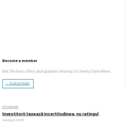
Become a member
Get the best offers and updates relating to Liberty Case News.
﹢ SUBSCRIBE
ECONOMIE
Investitorii taxează incertitudinea, nu ratingul
4 august 2026