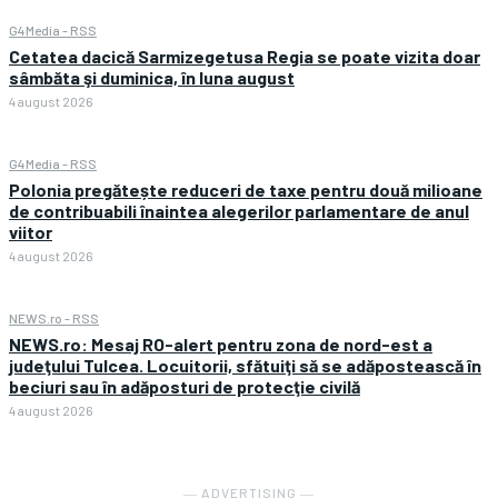
G4Media - RSS
Cetatea dacică Sarmizegetusa Regia se poate vizita doar
sâmbăta şi duminica, în luna august
4 august 2026
G4Media - RSS
Polonia pregătește reduceri de taxe pentru două milioane
de contribuabili înaintea alegerilor parlamentare de anul
viitor
4 august 2026
NEWS.ro - RSS
NEWS.ro: Mesaj RO-alert pentru zona de nord-est a
judeţului Tulcea. Locuitorii, sfătuiţi să se adăpostească în
beciuri sau în adăposturi de protecţie civilă
4 august 2026
― ADVERTISING ―