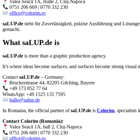
Valea Seacă 1A, Halle 2, Cluj-Napoca
0751 206 669 | 0770 332 230
office@colorim.ro
saLUP.de
steht für Zuverlässigkeit, präzise Ausführung und Lösungen,
gemacht.
What
saLUP.de
is
saLUP.de
is more than a graphic production agency.
It’s where ideas become surfaces, and surfaces become strong visual 
Contact
saLUP.de
– Germany:
Bruckerstrasse 44, 82205 Gilching, Bayern
+49 173 852 77 64
WhatsApp: +49 1525 135 7595
hallo@salup.de
In Romania, the official partner of
saLUP.de
is
Colorim
, specialists
Contact Colorim (Romania):
Valea Seacă 1A, hall 2, Cluj-Napoca
0751 206 669 | 0770 332 230
office@colorim.ro