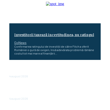
Investitorii taxează incertitudinea, nu ratingul
GoNews
Confirmarea ratingului de investiții de către Fitch a oferit
României o gură de oxigen, însă adevărata problemă rămâne
costul tot mai mare al finanțării...
Cetatea dacică Sarmizegetusa Regia se poate vizita
doar sâmbăta şi duminica, în luna august
4 august 2026
Polonia pregătește reduceri de taxe pentru două
milioane de contribuabili înaintea alegerilor
parlamentare de anul viitor
4 august 2026
NEWS.ro: Mesaj RO-alert pentru zona de nord-est a