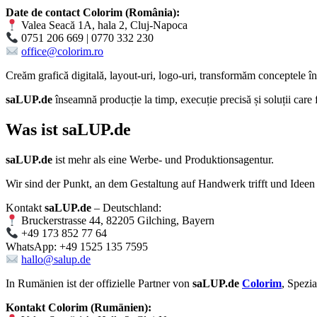
Date de contact Colorim (România):
Valea Seacă 1A, hala 2, Cluj-Napoca
0751 206 669 | 0770 332 230
office@colorim.ro
Creăm
grafică digitală
,
layout-uri
,
logo-uri
, transformăm conceptele î
saLUP.de
înseamnă producție la timp, execuție precisă și soluții care
Was ist
saLUP.de
saLUP.de
ist mehr als eine Werbe- und Produktionsagentur.
Wir sind der Punkt, an dem Gestaltung auf Handwerk trifft und Ideen
Kontakt
saLUP.de
– Deutschland:
Bruckerstrasse 44, 82205 Gilching, Bayern
+49 173 852 77 64
WhatsApp: +49 1525 135 7595
hallo@salup.de
In Rumänien ist der offizielle Partner von
saLUP.de
Colorim
, Spezi
Kontakt Colorim (Rumänien):