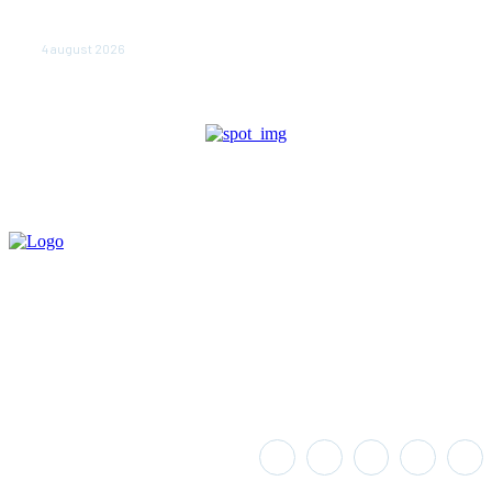
judeţului Tulcea. Locuitorii, sfătuiţi să se adăpostească
în beciuri sau în adăposturi de protecţie civilă
4 august 2026