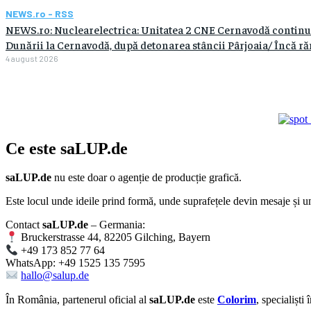
NEWS.ro - RSS
NEWS.ro: Nuclearelectrica: Unitatea 2 CNE Cernavodă continuă
Dunării la Cernavodă, după detonarea stâncii Pârjoaia/ Încă răm
4 august 2026
Ce este
saLUP.de
saLUP.de
nu este doar o agenție de producție grafică.
Este locul unde ideile prind formă, unde suprafețele devin mesaje și un
Contact
saLUP.de
– Germania:
Bruckerstrasse 44, 82205 Gilching, Bayern
+49 173 852 77 64
WhatsApp: +49 1525 135 7595
hallo@salup.de
În România, partenerul oficial al
saLUP.de
este
Colorim
, specialiști