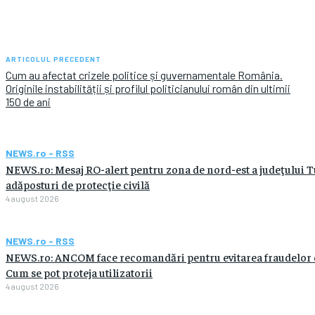
ARTICOLUL PRECEDENT
Cum au afectat crizele politice și guvernamentale România.
Originile instabilității și profilul politicianului român din ultimii
150 de ani
NEWS.ro - RSS
NEWS.ro: Mesaj RO-alert pentru zona de nord-est a judeţului Tulc
adăposturi de protecţie civilă
4 august 2026
NEWS.ro - RSS
NEWS.ro: ANCOM face recomandări pentru evitarea fraudelor car
Cum se pot proteja utilizatorii
4 august 2026