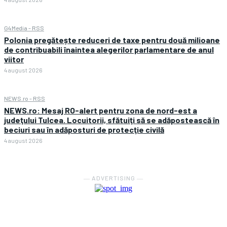
G4Media - RSS
Polonia pregătește reduceri de taxe pentru două milioane
de contribuabili înaintea alegerilor parlamentare de anul
viitor
4 august 2026
NEWS.ro - RSS
NEWS.ro: Mesaj RO-alert pentru zona de nord-est a
judeţului Tulcea. Locuitorii, sfătuiţi să se adăpostească în
beciuri sau în adăposturi de protecţie civilă
4 august 2026
― ADVERTISING ―