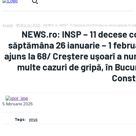
Acasă
NEWS.ro - RSS
NEWS.ro: INSP - 11 decese confirmate cu virus gripal, în 
NEWS.ro: INSP – 11 decese co
săptămâna 26 ianuarie – 1 februa
ajuns la 68/ Creştere uşoarî a nu
multe cazuri de gripă, în Bucur
Const
5 februarie 2026
Tags:
virus