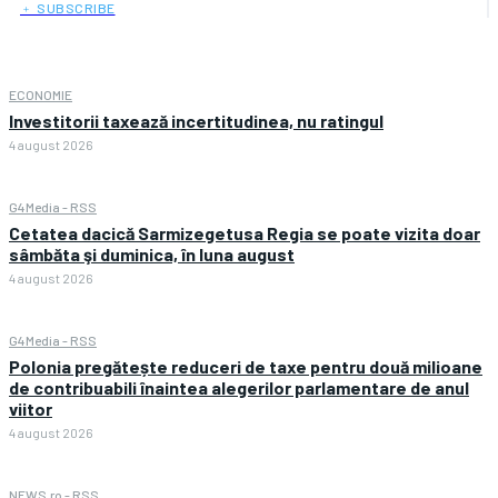
﹢ SUBSCRIBE
ECONOMIE
Investitorii taxează incertitudinea, nu ratingul
4 august 2026
G4Media - RSS
Cetatea dacică Sarmizegetusa Regia se poate vizita doar
sâmbăta şi duminica, în luna august
4 august 2026
G4Media - RSS
Polonia pregătește reduceri de taxe pentru două milioane
de contribuabili înaintea alegerilor parlamentare de anul
viitor
4 august 2026
NEWS.ro - RSS