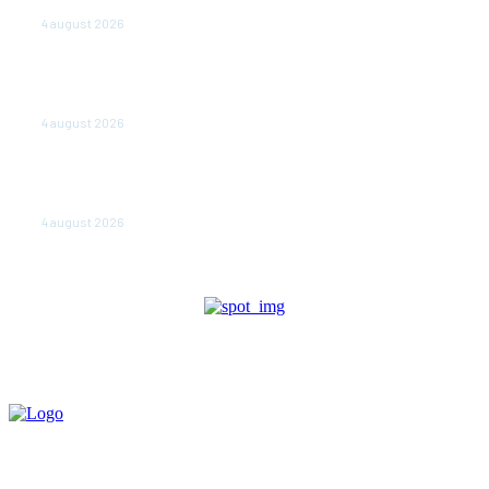
doar sâmbăta şi duminica, în luna august
4 august 2026
Polonia pregătește reduceri de taxe pentru două
milioane de contribuabili înaintea alegerilor
parlamentare de anul viitor
4 august 2026
NEWS.ro: Mesaj RO-alert pentru zona de nord-est a
judeţului Tulcea. Locuitorii, sfătuiţi să se adăpostească
în beciuri sau în adăposturi de protecţie civilă
4 august 2026