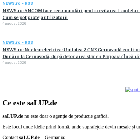
NEWS.ro - RSS
NEWS.ro: ANCOM face recomandări pentru evitarea fraudelor car
Cum se pot proteja utilizatorii
4 august 2026
NEWS.ro - RSS
NEWS.ro: Nuclearelectrica: Unitatea 2 CNE Cernavodă continuă
Dunării la Cernavodă, după detonarea stâncii Pârjoaia/ Încă răm
4 august 2026
Ce este
saLUP.de
saLUP.de
nu este doar o agenție de producție grafică.
Este locul unde ideile prind formă, unde suprafețele devin mesaje și un
Contact
saLUP.de
– Germania: