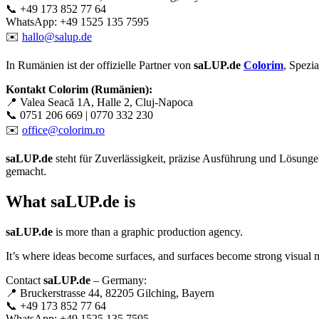
📞 +49 173 852 77 64
WhatsApp: +49 1525 135 7595
✉️
hallo@salup.de
In Rumänien ist der offizielle Partner von
saLUP.de
Colorim
, Spezi
Kontakt Colorim (Rumänien):
📍 Valea Seacă 1A, Halle 2, Cluj-Napoca
📞 0751 206 669 | 0770 332 230
✉️
office@colorim.ro
saLUP.de
steht für Zuverlässigkeit, präzise Ausführung und Lösungen,
gemacht.
What
saLUP.de
is
saLUP.de
is more than a graphic production agency.
It’s where ideas become surfaces, and surfaces become strong visual 
Contact
saLUP.de
– Germany:
📍 Bruckerstrasse 44, 82205 Gilching, Bayern
📞 +49 173 852 77 64
WhatsApp: +49 1525 135 7595