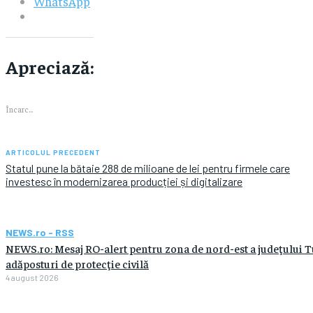
WhatsApp
Apreciază:
Încarc...
ARTICOLUL PRECEDENT
Statul pune la bătaie 288 de milioane de lei pentru firmele care
investesc în modernizarea producției și digitalizare
NEWS.ro - RSS
NEWS.ro: Mesaj RO-alert pentru zona de nord-est a judeţului Tulc
adăposturi de protecţie civilă
4 august 2026