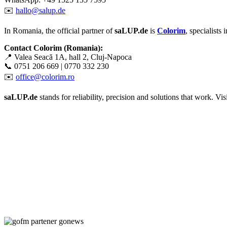
✉️
hallo@salup.de
In Romania, the official partner of
saLUP.de
is
Colorim
, specialists
Contact Colorim (Romania):
📍 Valea Seacă 1A, hall 2, Cluj-Napoca
📞 0751 206 669 | 0770 332 230
✉️
office@colorim.ro
saLUP.de
stands for reliability, precision and solutions that work. Visib