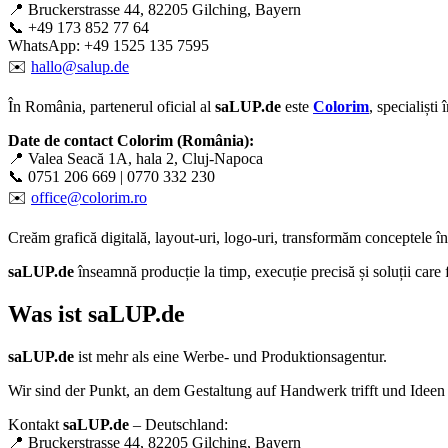
📍 Bruckerstrasse 44, 82205 Gilching, Bayern
📞 +49 173 852 77 64
WhatsApp: +49 1525 135 7595
✉️
hallo@salup.de
În România, partenerul oficial al
saLUP.de
este
Colorim
, specialiști
Date de contact Colorim (România):
📍 Valea Seacă 1A, hala 2, Cluj-Napoca
📞 0751 206 669 | 0770 332 230
✉️
office@colorim.ro
Creăm
grafică digitală
,
layout-uri
,
logo-uri
, transformăm conceptele î
saLUP.de
înseamnă producție la timp, execuție precisă și soluții care
Was ist
saLUP.de
saLUP.de
ist mehr als eine Werbe- und Produktionsagentur.
Wir sind der Punkt, an dem Gestaltung auf Handwerk trifft und Ideen
Kontakt
saLUP.de
– Deutschland:
📍 Bruckerstrasse 44, 82205 Gilching, Bayern