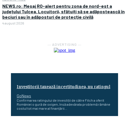
NEWS.ro: Mesaj RO-alert pentru zona de nord-est a
judeţului Tulcea. Locuitorii, sfătuiţi să se adăpostească în
beciuri sau în adăposturi de protecţie civilă
4 august 2026
― ADVERTISING ―
Investitorii taxează incertitudinea, nu ratingul
GoNews
Confirmarea ratingului de investiții de către Fitch a oferit
României o gură de oxigen, însă adevărata problemă rămâne
costul tot mai mare al finanțării...
Cetatea dacică Sarmizegetusa Regia se poate vizita