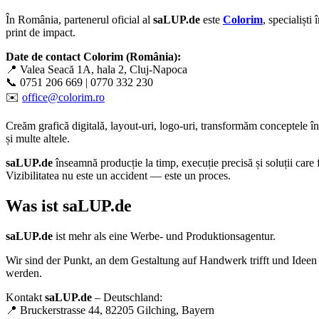
În România, partenerul oficial al
saLUP.de
este
Colorim
, specialiști 
print de impact.
Date de contact Colorim (România):
📍 Valea Seacă 1A, hala 2, Cluj-Napoca
📞 0751 206 669 | 0770 332 230
✉️
office@colorim.ro
Creăm
grafică digitală
,
layout-uri
,
logo-uri
, transformăm conceptele î
și multe altele.
saLUP.de
înseamnă producție la timp, execuție precisă și soluții care
Vizibilitatea nu este un accident — este un proces.
Was ist
saLUP.de
saLUP.de
ist mehr als eine Werbe- und Produktionsagentur.
Wir sind der Punkt, an dem Gestaltung auf Handwerk trifft und Ideen 
werden.
Kontakt
saLUP.de
– Deutschland:
📍 Bruckerstrasse 44, 82205 Gilching, Bayern