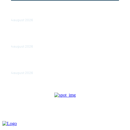
Cetatea dacică Sarmizegetusa Regia se poate vizita
doar sâmbăta şi duminica, în luna august
4 august 2026
Polonia pregătește reduceri de taxe pentru două
milioane de contribuabili înaintea alegerilor
parlamentare de anul viitor
4 august 2026
NEWS.ro: Mesaj RO-alert pentru zona de nord-est a
judeţului Tulcea. Locuitorii, sfătuiţi să se adăpostească
în beciuri sau în adăposturi de protecţie civilă
4 august 2026