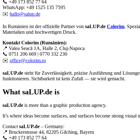
📞 +49 173 852 77 64
WhatsApp: +49 1525 135 7595
✉️
hallo@salup.de
In Rumänien ist der offizielle Partner von
saLUP.de
Colorim
, Spezia
Materialien und hochwertigen Druck.
Kontakt Colorim (Rumänien):
📍 Valea Seacă 1A, Halle 2, Cluj-Napoca
📞 0751 206 669 | 0770 332 230
✉️
office@colorim.ro
saLUP.de
steht für Zuverlässigkeit, präzise Ausführung und Lösunge
funktionieren. Sichtbarkeit ist kein Zufall — sie wird gemacht.
What
saLUP.de
is
saLUP.de
is more than a graphic production agency.
It’s where ideas become surfaces, and surfaces become strong visual 
Contact
saLUP.de
– Germany:
📍 Bruckerstrasse 44, 82205 Gilching, Bayern
📞 +49 173 852 77 64