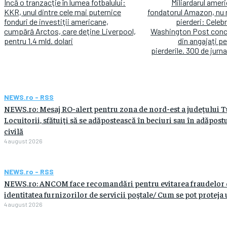
Încă o tranzacţie în lumea fotbalului:
Miliardarul amer
KKR, unul dintre cele mai puternice
fondatorul Amazon, nu 
fonduri de investiţii americane,
pierderi: Celeb
cumpără Arctos, care deţine Liverpool,
Washington Post conc
pentru 1.4 mld. dolari
din angajaţi p
pierderile. 300 de jurna
NEWS.ro - RSS
NEWS.ro: Mesaj RO-alert pentru zona de nord-est a judeţului T
Locuitorii, sfătuiţi să se adăpostească în beciuri sau în adăpost
civilă
4 august 2026
NEWS.ro - RSS
NEWS.ro: ANCOM face recomandări pentru evitarea fraudelor 
identitatea furnizorilor de servicii poştale/ Cum se pot proteja u
4 august 2026