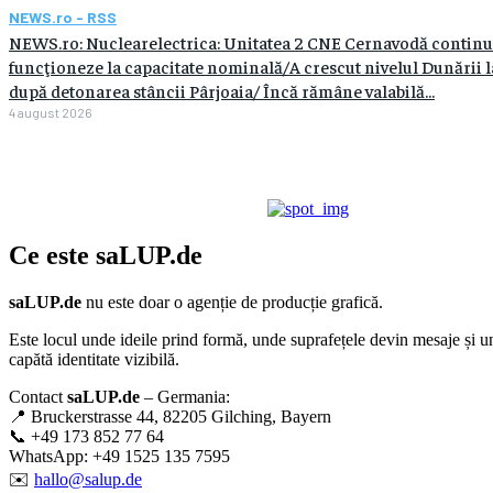
NEWS.ro - RSS
NEWS.ro: Nuclearelectrica: Unitatea 2 CNE Cernavodă continu
funcţioneze la capacitate nominală/A crescut nivelul Dunării 
după detonarea stâncii Pârjoaia/ Încă rămâne valabilă...
4 august 2026
Ce este
saLUP.de
saLUP.de
nu este doar o agenție de producție grafică.
Este locul unde ideile prind formă, unde suprafețele devin mesaje și u
capătă identitate vizibilă.
Contact
saLUP.de
– Germania:
📍 Bruckerstrasse 44, 82205 Gilching, Bayern
📞 +49 173 852 77 64
WhatsApp: +49 1525 135 7595
✉️
hallo@salup.de