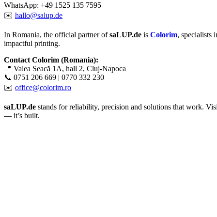
WhatsApp: +49 1525 135 7595
✉️
hallo@salup.de
In Romania, the official partner of
saLUP.de
is
Colorim
, specialists 
impactful printing.
Contact Colorim (Romania):
📍 Valea Seacă 1A, hall 2, Cluj-Napoca
📞 0751 206 669 | 0770 332 230
✉️
office@colorim.ro
saLUP.de
stands for reliability, precision and solutions that work. Visi
— it’s built.