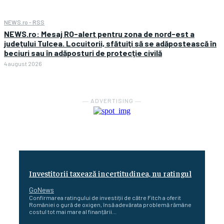
NEWS.ro - RSS
NEWS.ro: Mesaj RO-alert pentru zona de nord-est a
judeţului Tulcea. Locuitorii, sfătuiţi să se adăpostească în
beciuri sau în adăposturi de protecţie civilă
4 august 2026
― ADVERTISING ―
Investitorii taxează incertitudinea, nu ratingul
GoNews
Confirmarea ratingului de investiții de către Fitch a oferit
României o gură de oxigen, însă adevărata problemă rămâne
costul tot mai mare al finanțării...