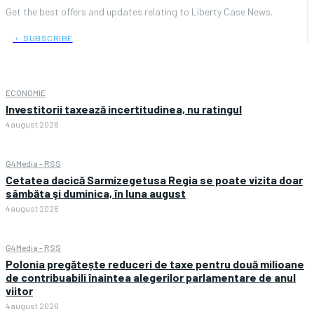
Get the best offers and updates relating to Liberty Case News.
﹢ SUBSCRIBE
ECONOMIE
Investitorii taxează incertitudinea, nu ratingul
4 august 2026
G4Media - RSS
Cetatea dacică Sarmizegetusa Regia se poate vizita doar
sâmbăta şi duminica, în luna august
4 august 2026
G4Media - RSS
Polonia pregătește reduceri de taxe pentru două milioane
de contribuabili înaintea alegerilor parlamentare de anul
viitor
4 august 2026