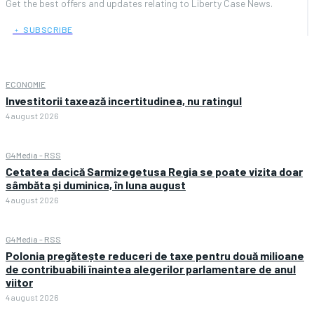
Get the best offers and updates relating to Liberty Case News.
﹢ SUBSCRIBE
ECONOMIE
Investitorii taxează incertitudinea, nu ratingul
4 august 2026
G4Media - RSS
Cetatea dacică Sarmizegetusa Regia se poate vizita doar
sâmbăta şi duminica, în luna august
4 august 2026
G4Media - RSS
Polonia pregătește reduceri de taxe pentru două milioane
de contribuabili înaintea alegerilor parlamentare de anul
viitor
4 august 2026