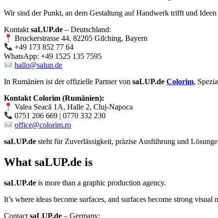
Wir sind der Punkt, an dem Gestaltung auf Handwerk trifft und Ideen
Kontakt
saLUP.de
– Deutschland:
Bruckerstrasse 44, 82205 Gilching, Bayern
+49 173 852 77 64
WhatsApp: +49 1525 135 7595
hallo@salup.de
In Rumänien ist der offizielle Partner von
saLUP.de
Colorim
, Spezi
Kontakt Colorim (Rumänien):
Valea Seacă 1A, Halle 2, Cluj-Napoca
0751 206 669 | 0770 332 230
office@colorim.ro
saLUP.de
steht für Zuverlässigkeit, präzise Ausführung und Lösungen,
What
saLUP.de
is
saLUP.de
is more than a graphic production agency.
It’s where ideas become surfaces, and surfaces become strong visual 
Contact
saLUP.de
– Germany: