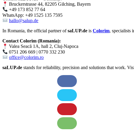
Bruckerstrasse 44, 82205 Gilching, Bayern
+49 173 852 77 64
WhatsApp: +49 1525 135 7595
hallo@salup.de
In Romania, the official partner of
saLUP.de
is
Colorim
, specialists
Contact Colorim (Romania):
Valea Seacă 1A, hall 2, Cluj-Napoca
0751 206 669 | 0770 332 230
office@colorim.ro
saLUP.de
stands for reliability, precision and solutions that work. Visib