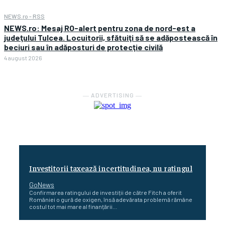
NEWS.ro - RSS
NEWS.ro: Mesaj RO-alert pentru zona de nord-est a
judeţului Tulcea. Locuitorii, sfătuiţi să se adăpostească în
beciuri sau în adăposturi de protecţie civilă
4 august 2026
― ADVERTISING ―
Investitorii taxează incertitudinea, nu ratingul
GoNews
Confirmarea ratingului de investiții de către Fitch a oferit
României o gură de oxigen, însă adevărata problemă rămâne
costul tot mai mare al finanțării...