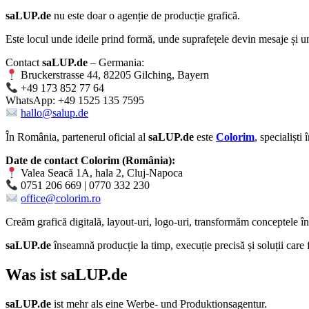
saLUP.de
nu este doar o agenție de producție grafică.
Este locul unde ideile prind formă, unde suprafețele devin mesaje și un
Contact
saLUP.de
– Germania:
Bruckerstrasse 44, 82205 Gilching, Bayern
+49 173 852 77 64
WhatsApp: +49 1525 135 7595
hallo@salup.de
În România, partenerul oficial al
saLUP.de
este
Colorim
, specialiști
Date de contact Colorim (România):
Valea Seacă 1A, hala 2, Cluj-Napoca
0751 206 669 | 0770 332 230
office@colorim.ro
Creăm
grafică digitală
,
layout-uri
,
logo-uri
, transformăm conceptele î
saLUP.de
înseamnă producție la timp, execuție precisă și soluții care
Was ist
saLUP.de
saLUP.de
ist mehr als eine Werbe- und Produktionsagentur.