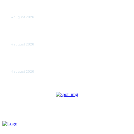
Cetatea dacică Sarmizegetusa Regia se poate vizita
doar sâmbăta şi duminica, în luna august
4 august 2026
Polonia pregătește reduceri de taxe pentru două
milioane de contribuabili înaintea alegerilor
parlamentare de anul viitor
4 august 2026
NEWS.ro: Mesaj RO-alert pentru zona de nord-est a
judeţului Tulcea. Locuitorii, sfătuiţi să se adăpostească
în beciuri sau în adăposturi de protecţie civilă
4 august 2026