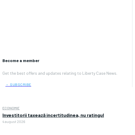
Become a member
Get the best offers and updates relating to Liberty Case News.
﹢ SUBSCRIBE
ECONOMIE
Investitorii taxează incertitudinea, nu ratingul
4 august 2026