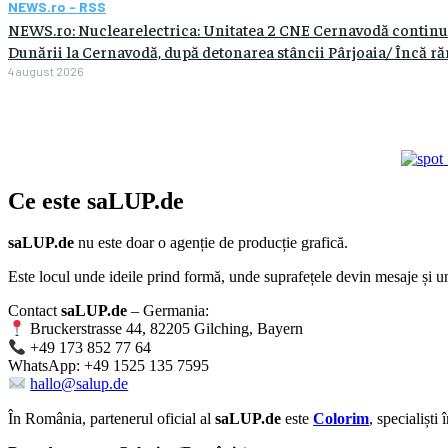
NEWS.ro - RSS
NEWS.ro: Nuclearelectrica: Unitatea 2 CNE Cernavodă continuă
Dunării la Cernavodă, după detonarea stâncii Pârjoaia/ Încă răm
4 august 2026
Ce este
saLUP.de
saLUP.de
nu este doar o agenție de producție grafică.
Este locul unde ideile prind formă, unde suprafețele devin mesaje și un
Contact
saLUP.de
– Germania:
Bruckerstrasse 44, 82205 Gilching, Bayern
+49 173 852 77 64
WhatsApp: +49 1525 135 7595
hallo@salup.de
În România, partenerul oficial al
saLUP.de
este
Colorim
, specialiști