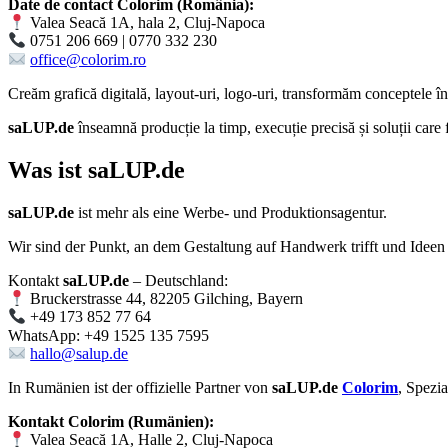
Date de contact Colorim (România):
Valea Seacă 1A, hala 2, Cluj-Napoca
0751 206 669 | 0770 332 230
office@colorim.ro
Creăm
grafică digitală
,
layout-uri
,
logo-uri
, transformăm conceptele î
saLUP.de
înseamnă producție la timp, execuție precisă și soluții care
Was ist
saLUP.de
saLUP.de
ist mehr als eine Werbe- und Produktionsagentur.
Wir sind der Punkt, an dem Gestaltung auf Handwerk trifft und Ideen
Kontakt
saLUP.de
– Deutschland:
Bruckerstrasse 44, 82205 Gilching, Bayern
+49 173 852 77 64
WhatsApp: +49 1525 135 7595
hallo@salup.de
In Rumänien ist der offizielle Partner von
saLUP.de
Colorim
, Spezi
Kontakt Colorim (Rumänien):
Valea Seacă 1A, Halle 2, Cluj-Napoca