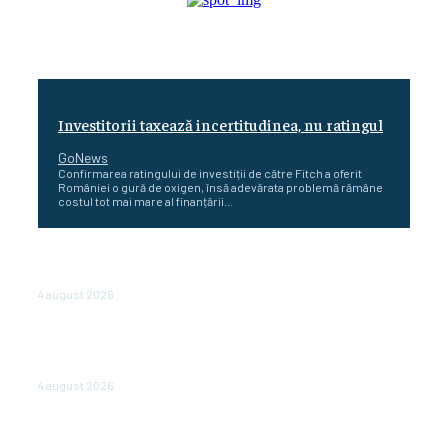
Investitorii taxează incertitudinea, nu ratingul
GoNews
Confirmarea ratingului de investiții de către Fitch a oferit
României o gură de oxigen, însă adevărata problemă rămâne
costul tot mai mare al finanțării...
Cetatea dacică Sarmizegetusa Regia se poate vizita
doar sâmbăta şi duminica, în luna august
4 august 2026
Polonia pregătește reduceri de taxe pentru două
milioane de contribuabili înaintea alegerilor
parlamentare de anul viitor
4 august 2026
NEWS.ro: Mesaj RO-alert pentru zona de nord-est a
judeţului Tulcea. Locuitorii, sfătuiţi să se adăpostească