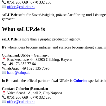
0751 206 669 | 0770 332 230
office@colorim.ro
saLUP.de
steht für Zuverlässigkeit, präzise Ausführung und Lösungen,
gemacht.
What
saLUP.de
is
saLUP.de
is more than a graphic production agency.
It’s where ideas become surfaces, and surfaces become strong visual 
Contact
saLUP.de
– Germany:
Bruckerstrasse 44, 82205 Gilching, Bayern
+49 173 852 77 64
WhatsApp: +49 1525 135 7595
hallo@salup.de
In Romania, the official partner of
saLUP.de
is
Colorim
, specialists
Contact Colorim (Romania):
Valea Seacă 1A, hall 2, Cluj-Napoca
0751 206 669 | 0770 332 230
office@colorim.ro