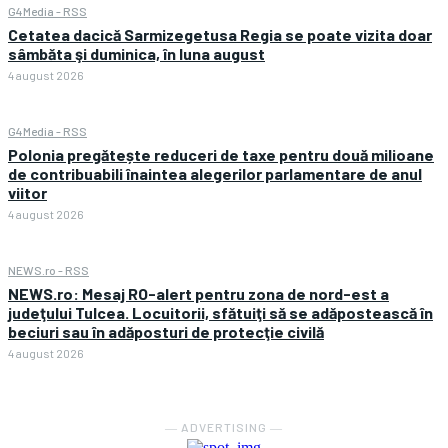
G4Media - RSS
Cetatea dacică Sarmizegetusa Regia se poate vizita doar
sâmbăta şi duminica, în luna august
4 august 2026
G4Media - RSS
Polonia pregătește reduceri de taxe pentru două milioane
de contribuabili înaintea alegerilor parlamentare de anul
viitor
4 august 2026
NEWS.ro - RSS
NEWS.ro: Mesaj RO-alert pentru zona de nord-est a
judeţului Tulcea. Locuitorii, sfătuiţi să se adăpostească în
beciuri sau în adăposturi de protecţie civilă
4 august 2026
― ADVERTISING ―