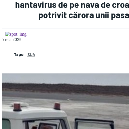
WhatsApp
hantavirus de pe nava de croaz
potrivit cărora unii pas
Apreciază:
7 mai 2026
Tags:
SUA