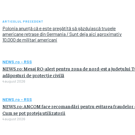
ARTICOLUL PRECEDENT
Polonia anunță că e este pregătită să găzduiască trupele
americane retrase din Germania / Sunt deja aici aproximativ
10.000 de militari americani
NEWS.ro - RSS
NEWS.ro: Mesaj RO-alert pentru zona de nord-est a judeţului Tulc
adăposturi de protecţie civilă
4 august 2026
NEWS.ro - RSS
NEWS.ro: ANCOM face recomandări pentru evitarea fraudelor car
Cum se pot proteja utilizatorii
4 august 2026