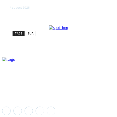
în beciuri sau în adăposturi de protecţie civilă
4 august 2026
TAGS
SUA