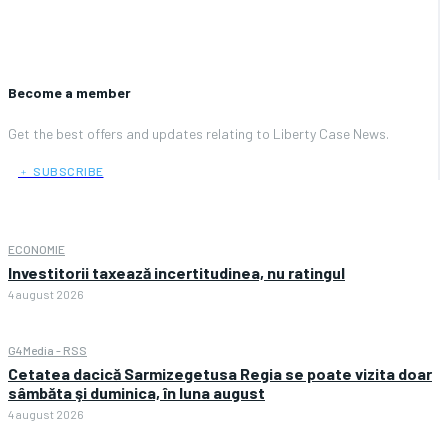
Become a member
Get the best offers and updates relating to Liberty Case News.
﹢ SUBSCRIBE
ECONOMIE
Investitorii taxează incertitudinea, nu ratingul
4 august 2026
G4Media - RSS
Cetatea dacică Sarmizegetusa Regia se poate vizita doar
sâmbăta şi duminica, în luna august
4 august 2026