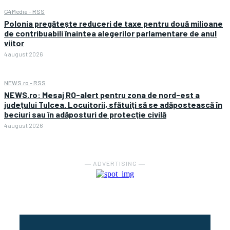
G4Media - RSS
Polonia pregătește reduceri de taxe pentru două milioane
de contribuabili înaintea alegerilor parlamentare de anul
viitor
4 august 2026
NEWS.ro - RSS
NEWS.ro: Mesaj RO-alert pentru zona de nord-est a
judeţului Tulcea. Locuitorii, sfătuiţi să se adăpostească în
beciuri sau în adăposturi de protecţie civilă
4 august 2026
― ADVERTISING ―