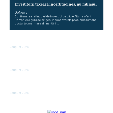
Investitorii taxează incertitudinea, nu ratingul
GoNews
Confirmarea ratingului de investiții de către Fitch a oferit
României o gură de oxigen, însă adevărata problemă rămâne
costul tot mai mare al finanțării...
Cetatea dacică Sarmizegetusa Regia se poate vizita
doar sâmbăta şi duminica, în luna august
4 august 2026
Polonia pregătește reduceri de taxe pentru două
milioane de contribuabili înaintea alegerilor
parlamentare de anul viitor
4 august 2026
NEWS.ro: Mesaj RO-alert pentru zona de nord-est a
judeţului Tulcea. Locuitorii, sfătuiţi să se adăpostească
în beciuri sau în adăposturi de protecţie civilă
4 august 2026