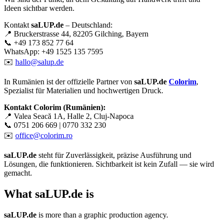
Ideen sichtbar werden.
Kontakt
saLUP.de
– Deutschland:
📍 Bruckerstrasse 44, 82205 Gilching, Bayern
📞 +49 173 852 77 64
WhatsApp: +49 1525 135 7595
✉️
hallo@salup.de
In Rumänien ist der offizielle Partner von
saLUP.de
Colorim
,
Spezialist für Materialien und hochwertigen Druck.
Kontakt Colorim (Rumänien):
📍 Valea Seacă 1A, Halle 2, Cluj-Napoca
📞 0751 206 669 | 0770 332 230
✉️
office@colorim.ro
saLUP.de
steht für Zuverlässigkeit, präzise Ausführung und
Lösungen, die funktionieren. Sichtbarkeit ist kein Zufall — sie wird
gemacht.
What
saLUP.de
is
saLUP.de
is more than a graphic production agency.