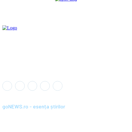
goNEWS.ro - esența știrilor
Înființat în anul 2008, goNEWS.ro a devenit rapid o sursă de știri
de încredere și relevantă pentru cititorii din România și diaspora.