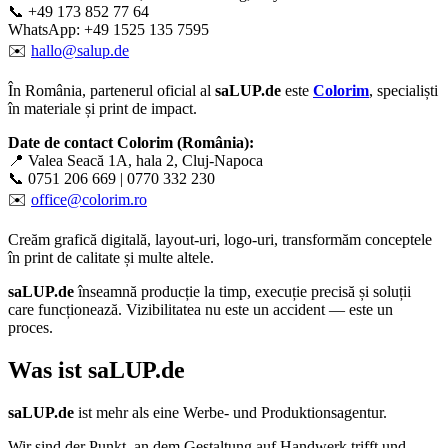
📞 +49 173 852 77 64
WhatsApp: +49 1525 135 7595
✉️
hallo@salup.de
În România, partenerul oficial al
saLUP.de
este
Colorim
, specialiști
în materiale și print de impact.
Date de contact Colorim (România):
📍 Valea Seacă 1A, hala 2, Cluj-Napoca
📞 0751 206 669 | 0770 332 230
✉️
office@colorim.ro
Creăm
grafică digitală
,
layout-uri
,
logo-uri
, transformăm conceptele
în
print de calitate
și multe altele.
saLUP.de
înseamnă producție la timp, execuție precisă și soluții
care funcționează. Vizibilitatea nu este un accident — este un
proces.
Was ist
saLUP.de
saLUP.de
ist mehr als eine Werbe- und Produktionsagentur.
Wir sind der Punkt, an dem Gestaltung auf Handwerk trifft und