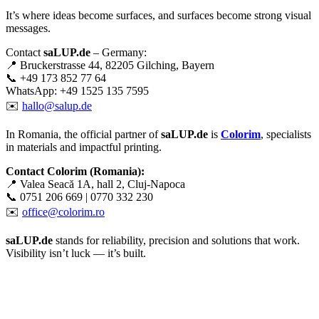
It’s where ideas become surfaces, and surfaces become strong visual
messages.
Contact
saLUP.de
– Germany:
📍 Bruckerstrasse 44, 82205 Gilching, Bayern
📞 +49 173 852 77 64
WhatsApp: +49 1525 135 7595
✉️
hallo@salup.de
In Romania, the official partner of
saLUP.de
is
Colorim
, specialists
in materials and impactful printing.
Contact Colorim (Romania):
📍 Valea Seacă 1A, hall 2, Cluj-Napoca
📞 0751 206 669 | 0770 332 230
✉️
office@colorim.ro
saLUP.de
stands for reliability, precision and solutions that work.
Visibility isn’t luck — it’s built.