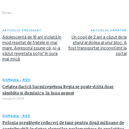
Încarc...
ARTICOLUL PRECEDENT
ARTICOLUL URMĂTOR
Adolescentă de 16 ani violată în
Un copil de 2 ani a căzut de la
mod repetat de fratele ei mai
etajul al doilea al unui bloc. A
mare. Agresorul spune că „și-a
fost transportat inconștient la
văzut regretata soție” în sora
spital
mai mică
G4Media - RSS
Cetatea dacică Sarmizegetusa Regia se poate vizita doar
sâmbăta şi duminica, în luna august
4 august 2026
G4Media - RSS
Polonia pregătește reduceri de taxe pentru două milioane de
contribuabili înaintea alegerilor parlamentare de anul viitor