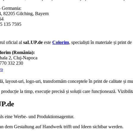
 Germania:
4, 82205 Gilching, Bayern
64
5 135 7595
ul oficial al
saLUP.de
este
Colorim
, specialiști în materiale și print d
olorim (România):
hala 2, Cluj-Napoca
0770 332 230
ro
lă
,
layout-uri
,
logo-uri
, transformăm conceptele în
print de calitate
și mul
roducție la timp, execuție precisă și soluții care funcționează. Vizibili
P.de
als eine Werbe- und Produktionsagentur.
 an dem Gestaltung auf Handwerk trifft und Ideen sichtbar werden.