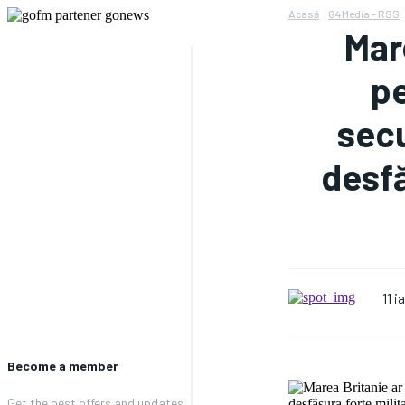
Acasă
G4Media - RSS
Mar
pe
secu
desfă
11 
Become a member
Get the best offers and updates