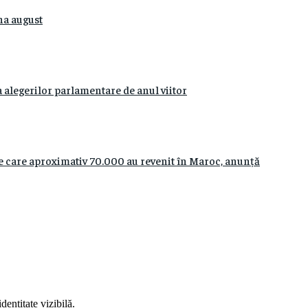
na august
 alegerilor parlamentare de anul viitor
re care aproximativ 70.000 au revenit în Maroc, anunță
entitate vizibilă.