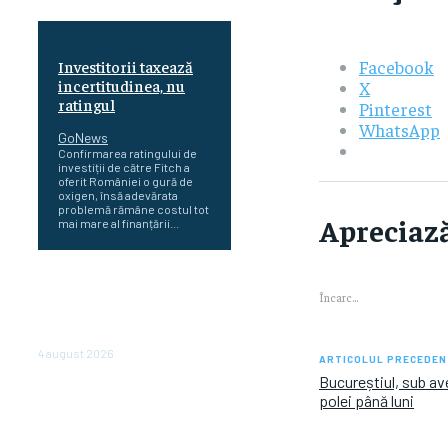
Facebook
Investitorii taxează
incertitudinea, nu
X
ratingul
Pinterest
WhatsApp
GoNews
Confirmarea ratingului de
investiții de către Fitch a
oferit României o gură de
oxigen, însă adevărata
problemă rămâne costul tot
Apreciază
mai mare al finanțării...
Cetatea dacică
Încarc...
Sarmizegetusa Regia se
poate vizita doar sâmbăta şi
duminica, în luna august
4 august 2026
ARTICOLUL PRECEDEN
Bucureștiul, sub av
Polonia pregătește reduceri
polei până luni
de taxe pentru două milioane
de contribuabili înaintea
alegerilor parlamentare de