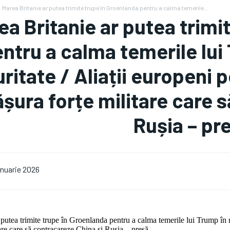
Marea Britanie ar putea trimite trupe în Groenlanda pentru a calma temerile...
ea Britanie ar putea trimi
ntru a calma temerile lui
ritate / Aliații europeni p
șura forțe militare care 
Rușia – pr
ianuarie 2026