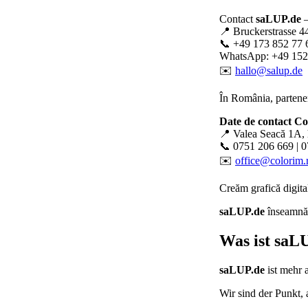
Contact
saLUP.de
–
📍 Bruckerstrasse 4
📞 +49 173 852 77 
WhatsApp: +49 152
✉️
hallo@salup.de
În România, partener
Date de contact C
📍 Valea Seacă 1A, 
📞 0751 206 669 | 
✉️
office@colorim.
Creăm
grafică digita
saLUP.de
înseamnă p
Was ist
saLU
saLUP.de
ist mehr 
Wir sind der Punkt,