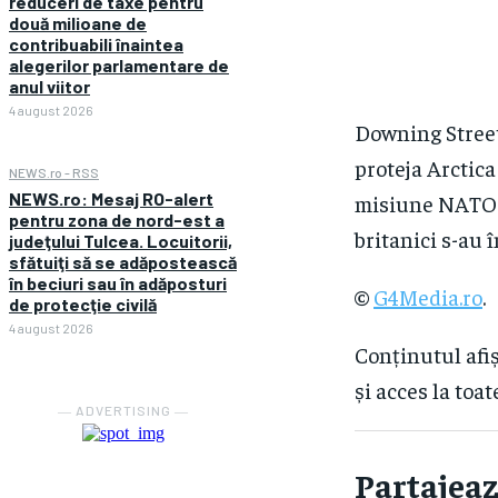
reduceri de taxe pentru
două milioane de
contribuabili înaintea
alegerilor parlamentare de
anul viitor
4 august 2026
Downing Street 
proteja Arctica
NEWS.ro - RSS
NEWS.ro: Mesaj RO-alert
misiune NATO p
pentru zona de nord-est a
britanici s-au î
judeţului Tulcea. Locuitorii,
sfătuiţi să se adăpostească
în beciuri sau în adăposturi
©
G4Media.ro
.
de protecţie civilă
4 august 2026
Conținutul afiș
și acces la toat
― ADVERTISING ―
Partajeaz