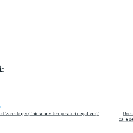
:
T
ertizare de ger și ninsoare: temperaturi negative și
Unele
căile d