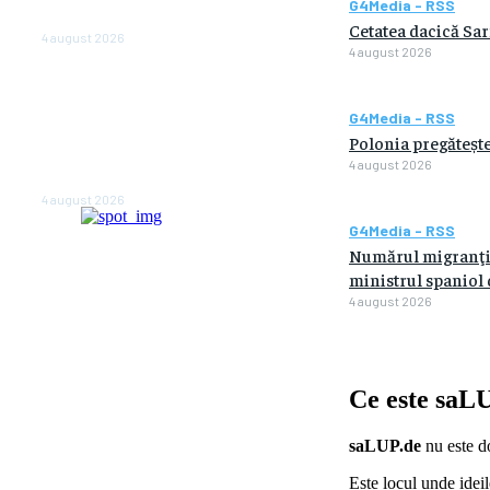
G4Media - RSS
anul viitor
Cetatea dacică Sar
4 august 2026
4 august 2026
NEWS.ro: Mesaj RO-alert
pentru zona de nord-est a
G4Media - RSS
judeţului Tulcea. Locuitorii,
sfătuiţi să se adăpostească
Polonia pregătește
în beciuri sau în adăposturi
4 august 2026
de protecţie civilă
4 august 2026
G4Media - RSS
Numărul migranţilo
ministrul spaniol d
4 august 2026
Ce este
saLU
saLUP.de
nu este do
Este locul unde ideil