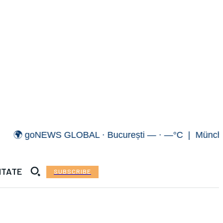
 goNEWS GLOBAL · București — · —°C | München — ·
ITATE
SUBSCRIBE