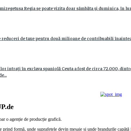
mizegetusa Regia se poate vizita doar sâmbăta şi duminica, în lu
 reduceri de taxe pentru două milioane de contribuabili înaintea
r intraţi în exclava spaniolă Ceuta a fost de circa 72.000, dint
e...
P.de
ar o agenție de producție grafică.
e prind formă, unde suprafețele devin mesaje și unde brandurile capătă id