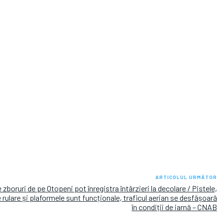
ARTICOLUL URMĂTOR
 zboruri de pe Otopeni pot înregistra întârzieri la decolare / Pistele,
e rulare și plaformele sunt funcționale, traficul aerian se desfășoară
în condiții de iarnă – CNAB