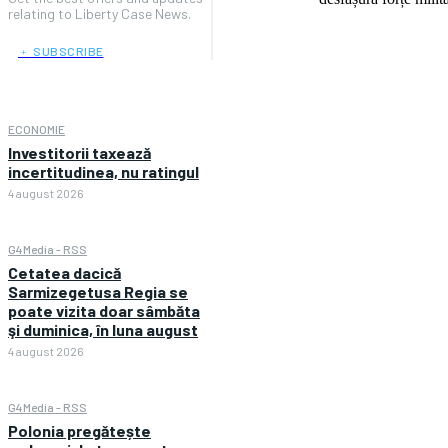
relating to Liberty Case News.
﹢ SUBSCRIBE
ECONOMIE
Investitorii taxează
incertitudinea, nu ratingul
4 august 2026
G4Media - RSS
Cetatea dacică
Sarmizegetusa Regia se
poate vizita doar sâmbăta
şi duminica, în luna august
4 august 2026
G4Media - RSS
Polonia pregătește