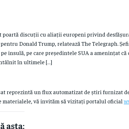
poartă discuții cu aliații europeni privind desfășur
 pentru Donald Trump, relatează The Telegraph. Șefii
e insulă, pe care președintele SUA a amenințat că o 
ntâlnit în ultimele […]
at reprezintă un flux automatizat de știri furnizat d
e materialele, vă invităm să vizitați portalul oficial
w
ă asta: