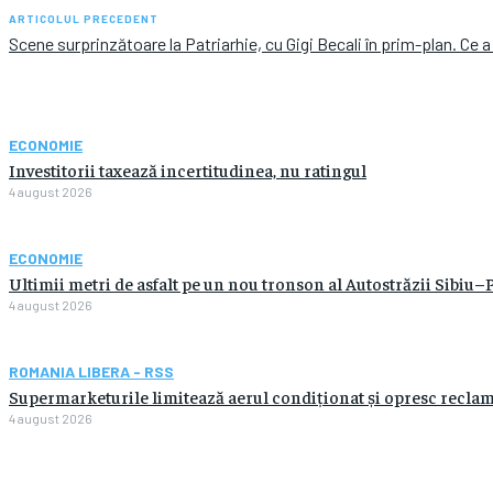
ARTICOLUL PRECEDENT
Scene surprinzătoare la Patriarhie, cu Gigi Becali în prim-plan. Ce 
ECONOMIE
Investitorii taxează incertitudinea, nu ratingul
4 august 2026
ECONOMIE
Ultimii metri de asfalt pe un nou tronson al Autostrăzii Sibiu–P
4 august 2026
ROMANIA LIBERA - RSS
Supermarketurile limitează aerul condiționat și opresc recl
4 august 2026