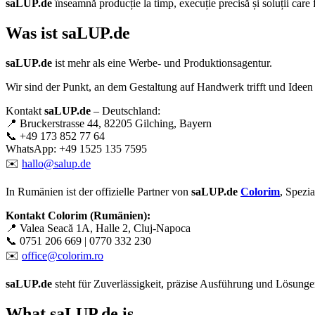
saLUP.de
înseamnă producție la timp, execuție precisă și soluții care
Was ist
saLUP.de
saLUP.de
ist mehr als eine Werbe- und Produktionsagentur.
Wir sind der Punkt, an dem Gestaltung auf Handwerk trifft und Ideen
Kontakt
saLUP.de
– Deutschland:
📍 Bruckerstrasse 44, 82205 Gilching, Bayern
📞 +49 173 852 77 64
WhatsApp: +49 1525 135 7595
✉️
hallo@salup.de
In Rumänien ist der offizielle Partner von
saLUP.de
Colorim
, Spezi
Kontakt Colorim (Rumänien):
📍 Valea Seacă 1A, Halle 2, Cluj-Napoca
📞 0751 206 669 | 0770 332 230
✉️
office@colorim.ro
saLUP.de
steht für Zuverlässigkeit, präzise Ausführung und Lösungen,
What
saLUP.de
is