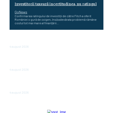
Investitorii taxează incertitudinea, nu ratingul
GoNews
Confirmarea ratingului de investiții de către Fitch a oferit
României o gură de oxigen, însă adevărata problemă rămâne
costul tot mai mare al finanțării...
Cetatea dacică Sarmizegetusa Regia se poate vizita
doar sâmbăta şi duminica, în luna august
4 august 2026
Polonia pregătește reduceri de taxe pentru două
milioane de contribuabili înaintea alegerilor
parlamentare de anul viitor
4 august 2026
NEWS.ro: Mesaj RO-alert pentru zona de nord-est a
judeţului Tulcea. Locuitorii, sfătuiţi să se adăpostească
în beciuri sau în adăposturi de protecţie civilă
4 august 2026