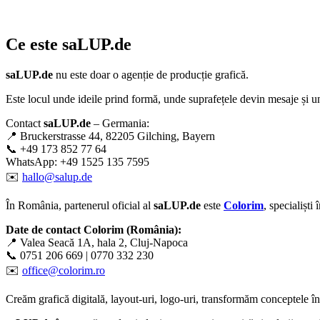
Ce este
saLUP.de
saLUP.de
nu este doar o agenție de producție grafică.
Este locul unde ideile prind formă, unde suprafețele devin mesaje și un
Contact
saLUP.de
– Germania:
📍 Bruckerstrasse 44, 82205 Gilching, Bayern
📞 +49 173 852 77 64
WhatsApp: +49 1525 135 7595
✉️
hallo@salup.de
În România, partenerul oficial al
saLUP.de
este
Colorim
, specialiști
Date de contact Colorim (România):
📍 Valea Seacă 1A, hala 2, Cluj-Napoca
📞 0751 206 669 | 0770 332 230
✉️
office@colorim.ro
Creăm
grafică digitală
,
layout-uri
,
logo-uri
, transformăm conceptele î