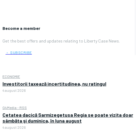
Become a member
Get the best offers and updates relating to Liberty Case News.
﹢ SUBSCRIBE
ECONOMIE
Investitorii taxează incertitudinea, nu ratingul
4 august 2026
G4Media - RSS
Cetatea dacică Sarmizegetusa Regia se poate vizita doar
sâmbăta şi duminica, în luna august
4 august 2026