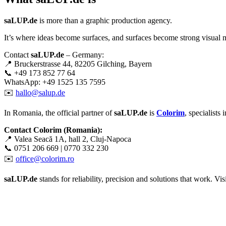
saLUP.de
is more than a graphic production agency.
It’s where ideas become surfaces, and surfaces become strong visual 
Contact
saLUP.de
– Germany:
📍 Bruckerstrasse 44, 82205 Gilching, Bayern
📞 +49 173 852 77 64
WhatsApp: +49 1525 135 7595
✉️
hallo@salup.de
In Romania, the official partner of
saLUP.de
is
Colorim
, specialists
Contact Colorim (Romania):
📍 Valea Seacă 1A, hall 2, Cluj-Napoca
📞 0751 206 669 | 0770 332 230
✉️
office@colorim.ro
saLUP.de
stands for reliability, precision and solutions that work. Visib