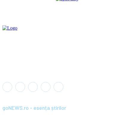
goNEWS.ro - esența știrilor
Înființat în anul 2008, goNEWS.ro a devenit rapid o sursă de știri
de încredere și relevantă pentru cititorii din România și diaspora.