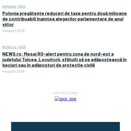
G4Media - RSS
Polonia pregătește reduceri de taxe pentru două milioane
de contribuabili înaintea alegerilor parlamentare de anul
viitor
4 august 2026
NEWS.ro - RSS
NEWS.ro: Mesaj RO-alert pentru zona de nord-est a
judeţului Tulcea. Locuitorii, sfătuiţi să se adăpostească în
beciuri sau în adăposturi de protecţie civilă
4 august 2026
― ADVERTISING ―