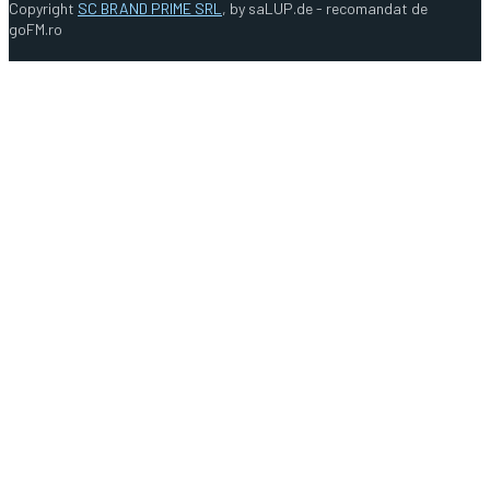
Copyright
SC BRAND PRIME SRL
, by saLUP.de - recomandat de
goFM.ro