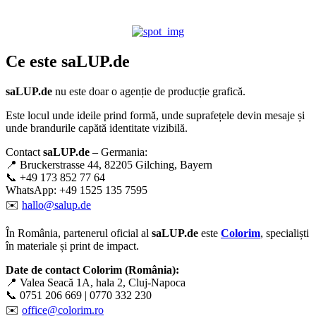
Ce este
saLUP.de
saLUP.de
nu este doar o agenție de producție grafică.
Este locul unde ideile prind formă, unde suprafețele devin mesaje și
unde brandurile capătă identitate vizibilă.
Contact
saLUP.de
– Germania:
📍 Bruckerstrasse 44, 82205 Gilching, Bayern
📞 +49 173 852 77 64
WhatsApp: +49 1525 135 7595
✉️
hallo@salup.de
În România, partenerul oficial al
saLUP.de
este
Colorim
, specialiști
în materiale și print de impact.
Date de contact Colorim (România):
📍 Valea Seacă 1A, hala 2, Cluj-Napoca
📞 0751 206 669 | 0770 332 230
✉️
office@colorim.ro