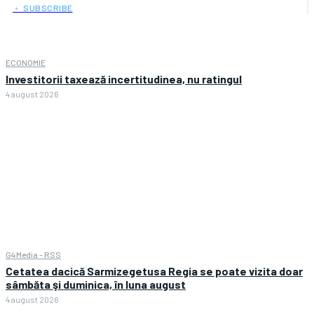
﹢ SUBSCRIBE
ECONOMIE
Investitorii taxează incertitudinea, nu ratingul
4 august 2026
G4Media - RSS
Cetatea dacică Sarmizegetusa Regia se poate vizita doar
sâmbăta şi duminica, în luna august
4 august 2026