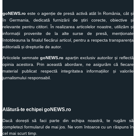
goNEWS.ro
este o agenție de presă activă atât în România, cât și
în Germania, dedicată furnizării de știri corecte, obiective și
relevante pentru cititori. În realizarea articolelor noastre, utilizăm și
informații provenite de la alte surse de presă, menționate
întotdeauna la finalul fiecărui articol, pentru a respecta transparența
editorială și drepturile de autor.
Articolele semnate
goNEWS.ro
aparțin exclusiv autorilor și reflectă
opinia acestora. Prin această abordare, ne asigurăm că fiecare
material publicat respectă integritatea informațiilor și valorile
jurnalismului responsabil.
Alătură-te echipei goNEWS.ro
Dacă dorești să faci parte din echipa noastră, te rugăm să
completezi formularul de mai jos. Ne vom întoarce cu un răspuns în
cel mai scurt timp.