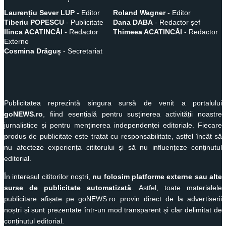
Laurențiu Sever LUP
- Editor
Roland Wagner
- Editor
Tiberiu POPESCU
- Publicitate
Dana DABA
- Redactor șef
Ilinca ACATINCĂI
- Redactor
Thimeea ACATINCĂI
- Redactor
Externe
Cosmina Drăguș
- Secretariat
Publicitatea reprezintă singura sursă de venit a portalului
goNEWS.ro
, fiind esențială pentru susținerea activității noastre
jurnalistice și pentru menținerea independenței editoriale. Fiecare
produs de publicitate este tratat cu responsabilitate, astfel încât să
nu afecteze experiența cititorului și să nu influențeze conținutul
editorial.
În interesul cititorilor noștri,
nu folosim platforme externe sau alte
surse de publicitate automatizată
. Astfel, toate materialele
publicitare afișate pe goNEWS.ro provin direct de la advertiserii
noștri și sunt prezentate într-un mod transparent și clar delimitat de
conținutul editorial.