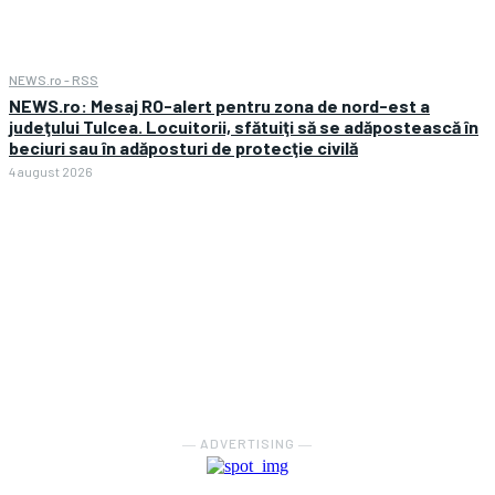
NEWS.ro - RSS
NEWS.ro: Mesaj RO-alert pentru zona de nord-est a
judeţului Tulcea. Locuitorii, sfătuiţi să se adăpostească în
beciuri sau în adăposturi de protecţie civilă
4 august 2026
― ADVERTISING ―