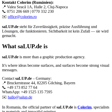
Kontakt Colorim (Rumänien):
📍 Valea Seacă 1A, Halle 2, Cluj-Napoca
📞 0751 206 669 | 0770 332 230
✉️
office@colorim.ro
saLUP.de
steht für Zuverlässigkeit, präzise Ausführung und
Lösungen, die funktionieren. Sichtbarkeit ist kein Zufall — sie wird
gemacht.
What
saLUP.de
is
saLUP.de
is more than a graphic production agency.
It’s where ideas become surfaces, and surfaces become strong visual
messages.
Contact
saLUP.de
– Germany:
📍 Bruckerstrasse 44, 82205 Gilching, Bayern
📞 +49 173 852 77 64
WhatsApp: +49 1525 135 7595
✉️
hallo@salup.de
In Romania, the official partner of
saLUP.de
is
Colorim
, specialists
in materials and impactful printing.