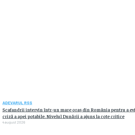
ADEVARUL RSS
Scafandrii intervin într-un mare oraș din România pentru a evi
criză a apei potabile. Nivelul Dunării a ajuns la cote critice
4 august 2026