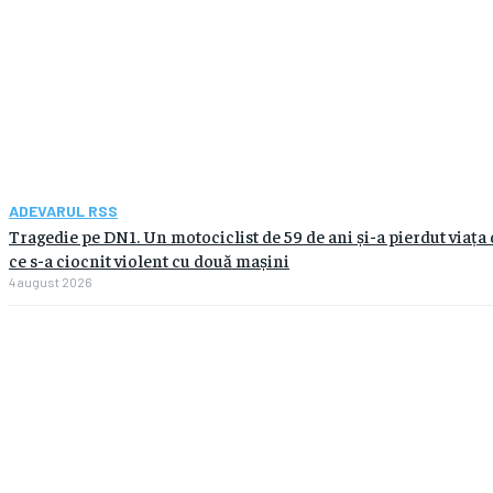
ADEVARUL RSS
Tragedie pe DN1. Un motociclist de 59 de ani și-a pierdut viața
ce s-a ciocnit violent cu două mașini
4 august 2026