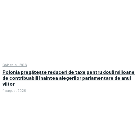
G4Media - RSS
Polonia pregătește reduceri de taxe pentru două milioane
de contribuabili înaintea alegerilor parlamentare de anul
viitor
4 august 2026