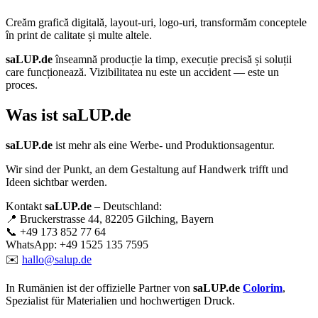
Creăm
grafică digitală
,
layout-uri
,
logo-uri
, transformăm conceptele
în
print de calitate
și multe altele.
saLUP.de
înseamnă producție la timp, execuție precisă și soluții
care funcționează. Vizibilitatea nu este un accident — este un
proces.
Was ist
saLUP.de
saLUP.de
ist mehr als eine Werbe- und Produktionsagentur.
Wir sind der Punkt, an dem Gestaltung auf Handwerk trifft und
Ideen sichtbar werden.
Kontakt
saLUP.de
– Deutschland:
📍 Bruckerstrasse 44, 82205 Gilching, Bayern
📞 +49 173 852 77 64
WhatsApp: +49 1525 135 7595
✉️
hallo@salup.de
In Rumänien ist der offizielle Partner von
saLUP.de
Colorim
,
Spezialist für Materialien und hochwertigen Druck.