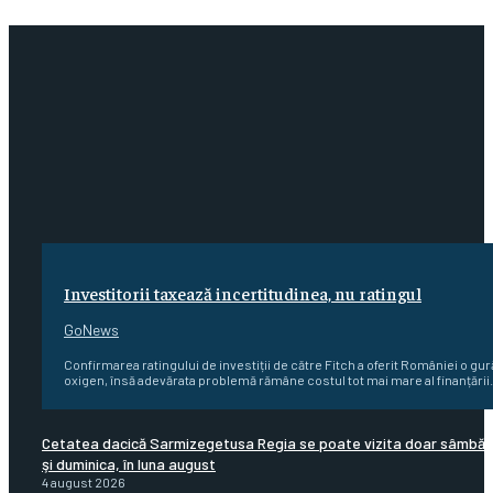
Investitorii taxează incertitudinea, nu ratingul
GoNews
Confirmarea ratingului de investiții de către Fitch a oferit României o gur
oxigen, însă adevărata problemă rămâne costul tot mai mare al finanțării.
Cetatea dacică Sarmizegetusa Regia se poate vizita doar sâmbă
şi duminica, în luna august
4 august 2026