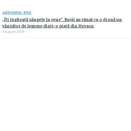
ADEVARUL RSS
„Îți îngheață sângele în vene”. Rușii au vânat cu o dronă un
vânzător de legume dintr-o piață din Herson
4 august 2026