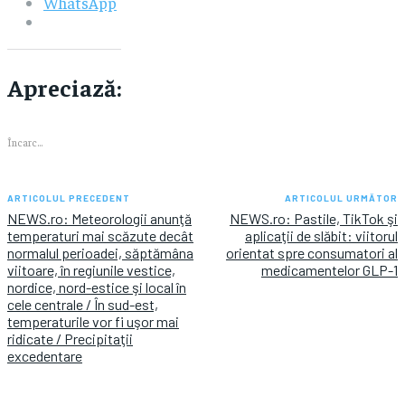
WhatsApp
Apreciază:
Încarc...
ARTICOLUL PRECEDENT
ARTICOLUL URMĂTOR
NEWS.ro: Meteorologii anunţă
NEWS.ro: Pastile, TikTok şi
temperaturi mai scăzute decât
aplicaţii de slăbit: viitorul
normalul perioadei, săptămâna
orientat spre consumatori al
viitoare, în regiunile vestice,
medicamentelor GLP-1
nordice, nord-estice şi local în
cele centrale / În sud-est,
temperaturile vor fi uşor mai
ridicate / Precipitaţii
excedentare