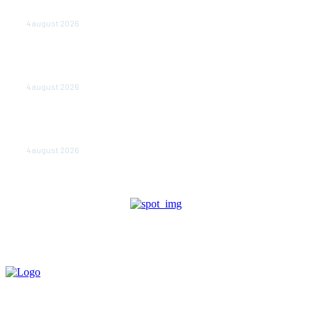
doar sâmbăta şi duminica, în luna august
4 august 2026
Polonia pregătește reduceri de taxe pentru două
milioane de contribuabili înaintea alegerilor
parlamentare de anul viitor
4 august 2026
NEWS.ro: Mesaj RO-alert pentru zona de nord-est a
judeţului Tulcea. Locuitorii, sfătuiţi să se adăpostească
în beciuri sau în adăposturi de protecţie civilă
4 august 2026