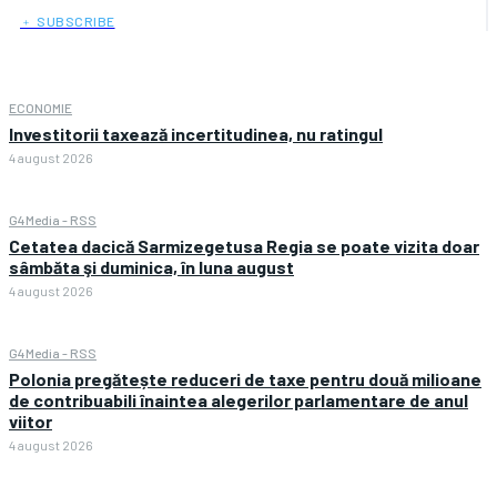
﹢ SUBSCRIBE
ECONOMIE
Investitorii taxează incertitudinea, nu ratingul
4 august 2026
G4Media - RSS
Cetatea dacică Sarmizegetusa Regia se poate vizita doar
sâmbăta şi duminica, în luna august
4 august 2026
G4Media - RSS
Polonia pregătește reduceri de taxe pentru două milioane
de contribuabili înaintea alegerilor parlamentare de anul
viitor
4 august 2026