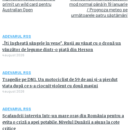
primit un wild card pentru
mod normal până în 19 ianuarie
Australian Open
/ Prognoza meteo pe
următoarele patru săptămâni
ADEVARUL RSS
„Îți îngheață sângele în vene”. Rușii au vânat cu o dronă un
vânzător de legume dintr-o piață din Herson
4 august 2026
ADEVARUL RSS
Tragedie pe DN1. Un motociclist de 59 de ani și-a pierdut
viața după ce s-a ciocnit violent cu două mașini
4 august 2026
ADEVARUL RSS
Scafandrii intervin într-un mare oraș din România pentru a
evita o criză a apei potabile. Nivelul Dunării a ajuns la cote
critice