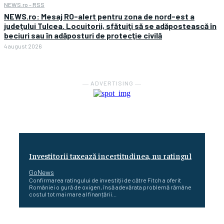
NEWS.ro - RSS
NEWS.ro: Mesaj RO-alert pentru zona de nord-est a
judeţului Tulcea. Locuitorii, sfătuiţi să se adăpostească în
beciuri sau în adăposturi de protecţie civilă
4 august 2026
― ADVERTISING ―
Investitorii taxează incertitudinea, nu ratingul
GoNews
Confirmarea ratingului de investiții de către Fitch a oferit
României o gură de oxigen, însă adevărata problemă rămâne
costul tot mai mare al finanțării...
Cetatea dacică Sarmizegetusa Regia se poate vizita