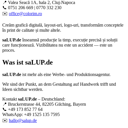
📍 Valea Seacă 1A, hala 2, Cluj-Napoca
📞 0751 206 669 | 0770 332 230
✉️
office@colorim.ro
Creăm
grafică digitală
,
layout-uri
,
logo-uri
, transformăm conceptele
în
print de calitate
și multe altele.
saLUP.de
înseamnă producție la timp, execuție precisă și soluții
care funcționează. Vizibilitatea nu este un accident — este un
proces.
Was ist
saLUP.de
saLUP.de
ist mehr als eine Werbe- und Produktionsagentur.
Wir sind der Punkt, an dem Gestaltung auf Handwerk trifft und
Ideen sichtbar werden.
Kontakt
saLUP.de
– Deutschland:
📍 Bruckerstrasse 44, 82205 Gilching, Bayern
📞 +49 173 852 77 64
WhatsApp: +49 1525 135 7595
✉️
hallo@salup.de