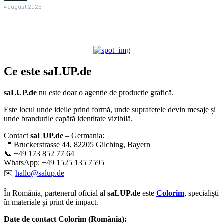
4 august 2026
Ce este
saLUP.de
saLUP.de
nu este doar o agenție de producție grafică.
Este locul unde ideile prind formă, unde suprafețele devin mesaje și
unde brandurile capătă identitate vizibilă.
Contact
saLUP.de
– Germania:
📍 Bruckerstrasse 44, 82205 Gilching, Bayern
📞 +49 173 852 77 64
WhatsApp: +49 1525 135 7595
✉️
hallo@salup.de
În România, partenerul oficial al
saLUP.de
este
Colorim
, specialiști
în materiale și print de impact.
Date de contact Colorim (România):