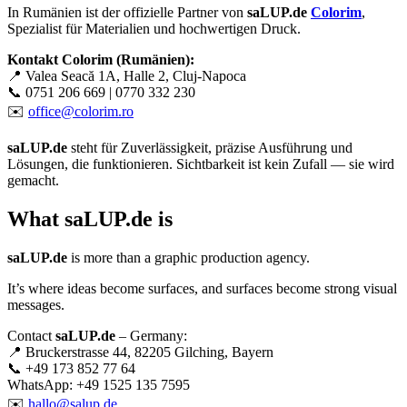
In Rumänien ist der offizielle Partner von
saLUP.de
Colorim
,
Spezialist für Materialien und hochwertigen Druck.
Kontakt Colorim (Rumänien):
📍 Valea Seacă 1A, Halle 2, Cluj-Napoca
📞 0751 206 669 | 0770 332 230
✉️
office@colorim.ro
saLUP.de
steht für Zuverlässigkeit, präzise Ausführung und
Lösungen, die funktionieren. Sichtbarkeit ist kein Zufall — sie wird
gemacht.
What
saLUP.de
is
saLUP.de
is more than a graphic production agency.
It’s where ideas become surfaces, and surfaces become strong visual
messages.
Contact
saLUP.de
– Germany:
📍 Bruckerstrasse 44, 82205 Gilching, Bayern
📞 +49 173 852 77 64
WhatsApp: +49 1525 135 7595
✉️
hallo@salup.de