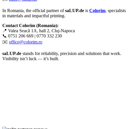
In Romania, the official partner of
saLUP.de
is
Colorim
, specialists
in materials and impactful printing.
Contact Colorim (Romania):
📍 Valea Seacă 1A, hall 2, Cluj-Napoca
📞 0751 206 669 | 0770 332 230
✉️
office@colorim.ro
saLUP.de
stands for reliability, precision and solutions that work.
Visibility isn’t luck — it’s built.