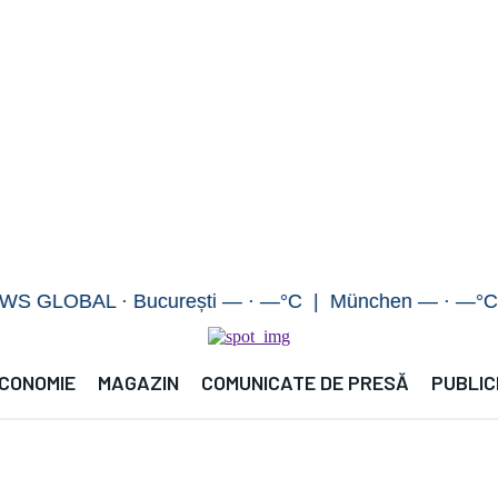
OBAL · București — · —°C | München — · —°C | Ber
CONOMIE
MAGAZIN
COMUNICATE DE PRESĂ
PUBLIC