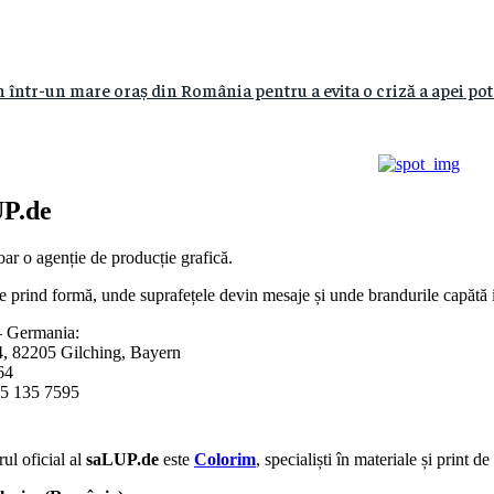
 într-un mare oraș din România pentru a evita o criză a apei potab
P.de
ar o agenție de producție grafică.
e prind formă, unde suprafețele devin mesaje și unde brandurile capătă id
 Germania:
4, 82205 Gilching, Bayern
64
5 135 7595
ul oficial al
saLUP.de
este
Colorim
, specialiști în materiale și print d