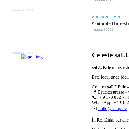
anul viitor
4 august 2026
ADEVARUL RSS
NEWS.ro: Mesaj RO-alert
Scafandrii intervin
pentru zona de nord-est a
4 august 2026
judeţului Tulcea. Locuitorii,
sfătuiţi să se adăpostească
în beciuri sau în adăposturi
de protecţie civilă
4 august 2026
Ce este
saLU
saLUP.de
nu este do
Este locul unde ideil
Contact
saLUP.de
–
📍 Bruckerstrasse 4
📞 +49 173 852 77 
WhatsApp: +49 152
✉️
hallo@salup.de
În România, partener