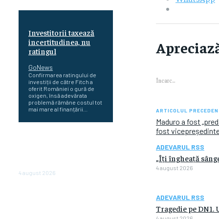
Investitorii taxează
incertitudinea, nu
Apreciază
ratingul
GoNews
Confirmarea ratingului de
Încarc...
investiții de către Fitch a
oferit României o gură de
oxigen, însă adevărata
problemă rămâne costul tot
mai mare al finanțării...
ARTICOLUL PRECEDEN
Maduro a fost „pred
fost vicepreședinte
Cetatea dacică
Sarmizegetusa Regia se
ADEVARUL RSS
poate vizita doar sâmbăta şi
„Îți îngheață sâng
duminica, în luna august
4 august 2026
4 august 2026
Polonia pregătește reduceri
ADEVARUL RSS
de taxe pentru două milioane
Tragedie pe DN1. U
de contribuabili înaintea
alegerilor parlamentare de
4 august 2026