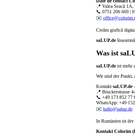
Date de contact C
📍 Valea Seacă 1A, 
📞 0751 206 669 | 
✉️
office@colorim.
Creăm
grafică digita
saLUP.de
înseamnă p
Was ist
saLU
saLUP.de
ist mehr 
Wir sind der Punkt,
Kontakt
saLUP.de
–
📍 Bruckerstrasse 4
📞 +49 173 852 77 
WhatsApp: +49 152
✉️
hallo@salup.de
In Rumänien ist der 
Kontakt Colorim 