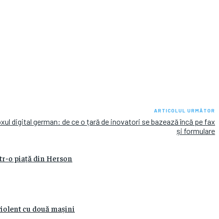
ARTICOLUL URMĂTOR
ul digital german: de ce o țară de inovatori se bazează încă pe fax
și formulare
ntr-o piață din Herson
 violent cu două mașini