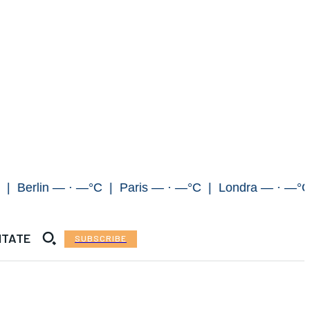
lin — · —°C | Paris — · —°C | Londra — · —°C | R
ITATE
SUBSCRIBE