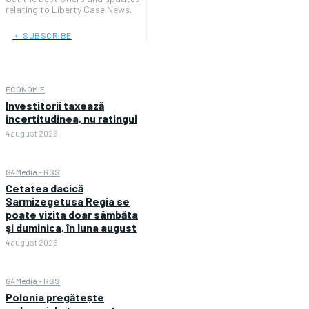
relating to Liberty Case News.
﹢ SUBSCRIBE
ECONOMIE
Investitorii taxează
incertitudinea, nu ratingul
4 august 2026
G4Media - RSS
Cetatea dacică
Sarmizegetusa Regia se
poate vizita doar sâmbăta
şi duminica, în luna august
4 august 2026
G4Media - RSS
Polonia pregătește