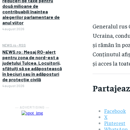
reduceri de taxe pentru
două milioane de
contribuabili înaintea
alegerilor parlamentare de
anul viitor
Generalul rus 
4 august 2026
Ucraina, condu
și rămân în poz
NEWS.ro - RSS
NEWS.ro: Mesaj RO-alert
Conținutul afiș
pentru zona de nord-est a
și acces la toat
judeţului Tulcea. Locuitorii,
sfătuiţi să se adăpostească
în beciuri sau în adăposturi
de protecţie civilă
Partajeaz
4 august 2026
― ADVERTISING ―
Facebook
X
Pinterest
WhatsApp