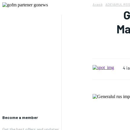
Acasă
ADEVARUL RS
G
Ma
4 i
Become a member
Get the best offers and updates