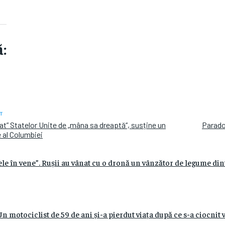
:
T
at” Statelor Unite de „mâna sa dreaptă“, susține un
Paradox
 al Columbiei
ele în vene”. Rușii au vânat cu o dronă un vânzător de legume di
n motociclist de 59 de ani și-a pierdut viața după ce s-a ciocnit