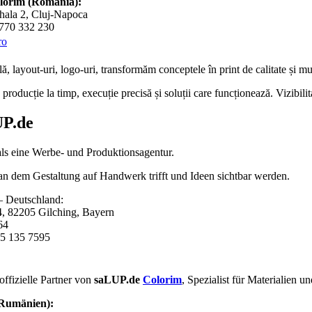
olorim (România):
hala 2, Cluj-Napoca
0770 332 230
ro
lă
,
layout-uri
,
logo-uri
, transformăm conceptele în
print de calitate
și mul
roducție la timp, execuție precisă și soluții care funcționează. Vizibili
P.de
als eine Werbe- und Produktionsagentur.
 an dem Gestaltung auf Handwerk trifft und Ideen sichtbar werden.
 Deutschland:
4, 82205 Gilching, Bayern
64
5 135 7595
offizielle Partner von
saLUP.de
Colorim
, Spezialist für Materialien 
(Rumänien):