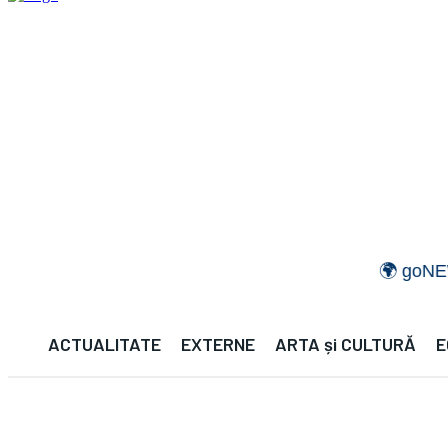
🌍 goNEWS GL
ACTUALITATE
EXTERNE
ARTA și CULTURĂ
E