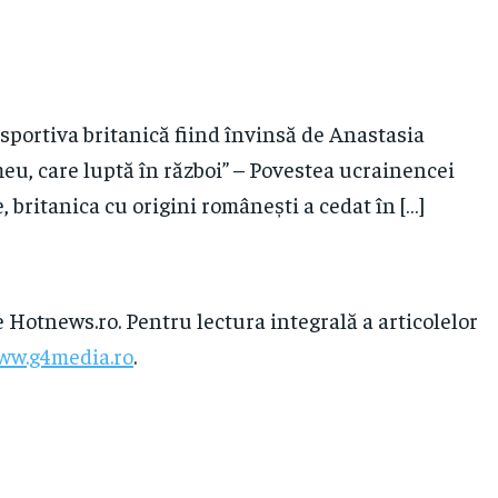
portiva britanică fiind învinsă de Anastasia
meu, care luptă în război” – Povestea ucrainencei
 britanica cu origini românești a cedat în […]
e Hotnews.ro. Pentru lectura integrală a articolelor
ww.g4media.ro
.