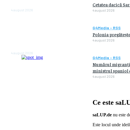
Cetatea dacică Sar
anul viitor
4 august 2026
4 august 2026
NEWS.ro: Mesaj RO-alert
pentru zona de nord-est a
G4Media - RSS
judeţului Tulcea. Locuitorii,
Polonia pregătește
sfătuiţi să se adăpostească
4 august 2026
în beciuri sau în adăposturi
de protecţie civilă
4 august 2026
G4Media - RSS
Numărul migranţilo
ministrul spaniol d
4 august 2026
Ce este
saLU
saLUP.de
nu este do
Este locul unde ideil