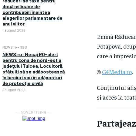
reduceri de taxe pentru
două milioane de
contribuabili înaintea
alegerilor parlamentare de
anul viitor
4 august 2026
Emma Răducanu 
Potapova, ocupa
NEWS.ro - RSS
NEWS.ro: Mesaj RO-alert
care a impresio
pentru zona de nord-est a
judeţului Tulcea. Locuitorii,
©
G4Media.ro
.
sfătuiţi să se adăpostească
în beciuri sau în adăposturi
de protecţie civilă
Conținutul afiș
4 august 2026
și acces la toat
― ADVERTISING ―
Partajeaz