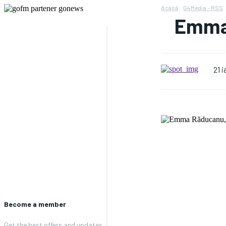
Acasă
G4Media - RSS
Emma 
21 
Become a member
Get the best offers and updates