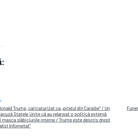
:
T
nald Trump, caricaturizat ca „piratul din Caraibe” / Un
Funer
cuză Statele Unite că au relansat o politică externă
i masca slăbiciunile interne / Trump este descris drept
alist înfometat”