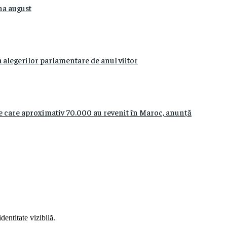
na august
 alegerilor parlamentare de anul viitor
re care aproximativ 70.000 au revenit în Maroc, anunță
entitate vizibilă.