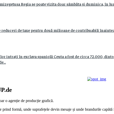
mizegetusa Regia se poate vizita doar sâmbăta şi duminica, în lu
 reduceri de taxe pentru două milioane de contribuabili înaintea
r intraţi în exclava spaniolă Ceuta a fost de circa 72.000, dint
e...
P.de
ar o agenție de producție grafică.
e prind formă, unde suprafețele devin mesaje și unde brandurile capătă id