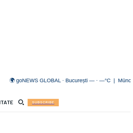
 goNEWS GLOBAL · București — · —°C | München — 
ITATE
SUBSCRIBE