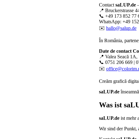
Contact
saLUP.de
–
📍 Bruckerstrasse 4
📞 +49 173 852 77 
WhatsApp: +49 152
✉️
hallo@salup.de
În România, partener
Date de contact C
📍 Valea Seacă 1A, 
📞 0751 206 669 | 
✉️
office@colorim.
Creăm
grafică digita
saLUP.de
înseamnă p
Was ist
saLU
saLUP.de
ist mehr 
Wir sind der Punkt,