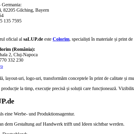
 Germania:
4, 82205 Gilching, Bayern
64
5 135 7595
ul oficial al
saLUP.de
este
Colorim
, specialiști în materiale și print d
olorim (România):
hala 2, Cluj-Napoca
0770 332 230
ro
lă
,
layout-uri
,
logo-uri
, transformăm conceptele în
print de calitate
și mul
roducție la timp, execuție precisă și soluții care funcționează. Vizibili
P.de
als eine Werbe- und Produktionsagentur.
 an dem Gestaltung auf Handwerk trifft und Ideen sichtbar werden.