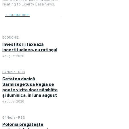
relating to Liberty Case News.
﹢ SUBSCRIBE
ECONOMIE
Investitorii taxează
incertitudinea, nu ratingul
4 august 2026
G4Media - RSS
Cetatea dacică
Sarmizegetusa Regia se
poate vizita doar sâmbăta
şi duminica, în luna august
4 august 2026
G4Media - RSS
Polonia pregătește