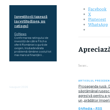
Facebook
X
Investitorii taxează
Pinterest
incertitudinea, nu
WhatsApp
ratingul
GoNews
Confirmarea ratingului de
investiții de către Fitch a
oferit României o gură de
Apreciază
oxigen, însă adevărata
problemă rămâne costul tot
mai mare al finanțării...
Încarc...
Cetatea dacică
Sarmizegetusa Regia se
poate vizita doar sâmbăta şi
ARTICOLUL PRECEDEN
duminica, în luna august
Propaganda rusă: Do
4 august 2026
săptămânal rusesc a
agresivă pentru a-ș
Polonia pregătește reduceri
un „prădător imperi
de taxe pentru două milioane
de contribuabili înaintea
G4Media - RSS
alegerilor parlamentare de