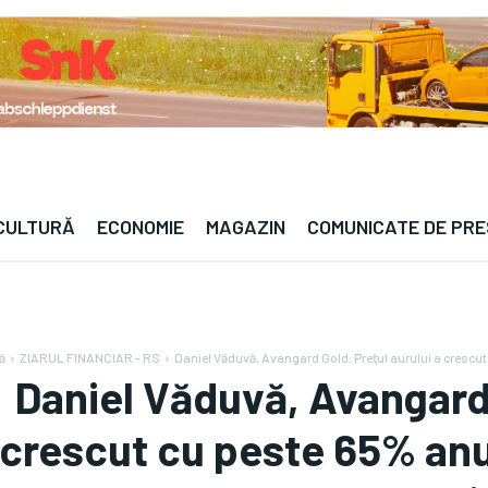
n — · —°C | Berlin — · —°C | Paris — · —°C | Lon
 CULTURĂ
ECONOMIE
MAGAZIN
COMUNICATE DE PR
ă
ZIARUL FINANCIAR - RS
Daniel Văduvă, Avangard Gold: Preţul aurului a crescut
Daniel Văduvă, Avangard 
crescut cu peste 65% anu