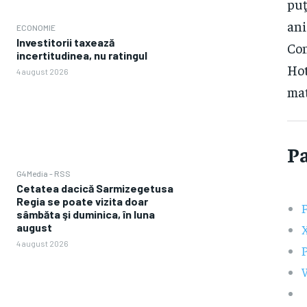
puţ
ani
ECONOMIE
Investitorii taxează
Con
incertitudinea, nu ratingul
Hot
4 august 2026
mat
Pa
G4Media - RSS
Cetatea dacică Sarmizegetusa
Regia se poate vizita doar
sâmbăta şi duminica, în luna
august
4 august 2026
P