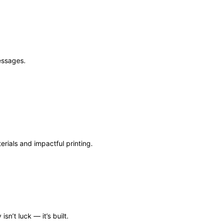
essages.
terials and impactful printing.
isn’t luck — it’s built.