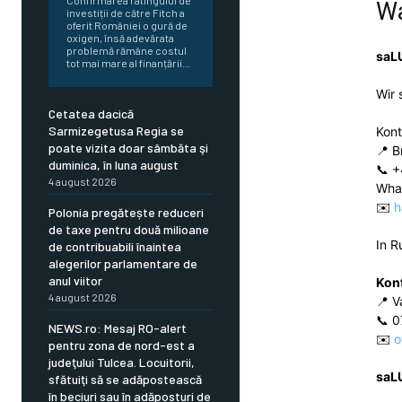
Confirmarea ratingului de
Wa
investiții de către Fitch a
oferit României o gură de
oxigen, însă adevărata
problemă rămâne costul
saL
tot mai mare al finanțării...
Wir 
Cetatea dacică
Sarmizegetusa Regia se
Kon
poate vizita doar sâmbăta şi
📍 B
duminica, în luna august
📞 +
4 august 2026
Wha
✉️
h
Polonia pregătește reduceri
de taxe pentru două milioane
In R
de contribuabili înaintea
alegerilor parlamentare de
anul viitor
Kon
4 august 2026
📍 V
📞 0
NEWS.ro: Mesaj RO-alert
✉️
o
pentru zona de nord-est a
judeţului Tulcea. Locuitorii,
saL
sfătuiţi să se adăpostească
în beciuri sau în adăposturi de