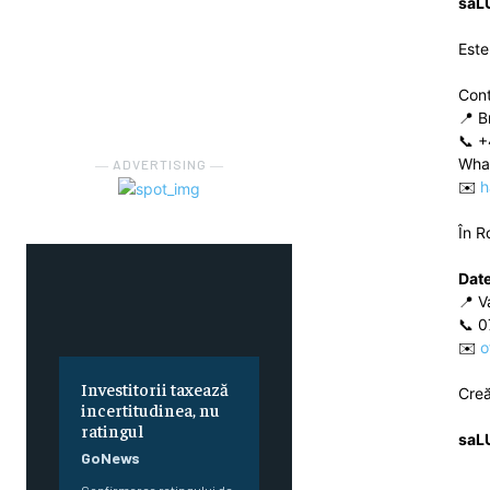
saL
Este
Con
📍 B
📞 +
Wha
― ADVERTISING ―
✉️
h
În R
Date
📍 V
📞 0
✉️
o
Investitorii taxează
Cre
incertitudinea, nu
ratingul
saL
GoNews