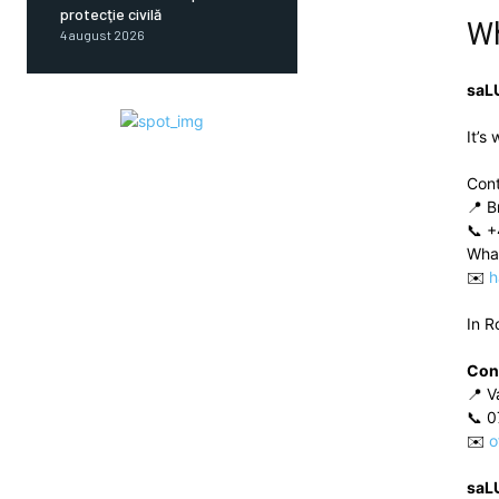
protecţie civilă
W
4 august 2026
saL
It’s
Con
📍 B
📞 +
Wha
✉️
h
In R
Con
📍 V
📞 0
✉️
o
saL