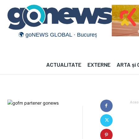
🌍 goNEWS GLOBAL · București — · —°C | Münche
ACTUALITATE
EXTERNE
ARTA și
Acas