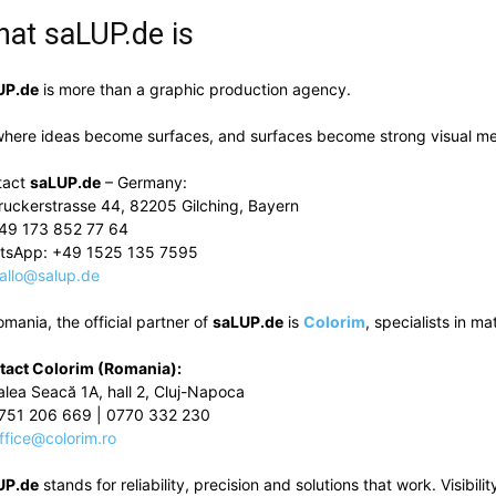
hat
saLUP.de
is
UP.de
is more than a graphic production agency.
 where ideas become surfaces, and surfaces become strong visual m
tact
saLUP.de
– Germany:
ruckerstrasse 44, 82205 Gilching, Bayern
49 173 852 77 64
tsApp: +49 1525 135 7595
allo@salup.de
omania, the official partner of
saLUP.de
is
Colorim
, specialists in ma
tact Colorim (Romania):
alea Seacă 1A, hall 2, Cluj-Napoca
751 206 669 | 0770 332 230
ffice@colorim.ro
UP.de
stands for reliability, precision and solutions that work. Visibility 