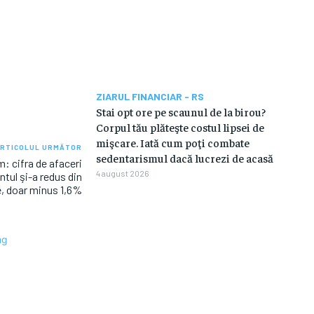
ZIARUL FINANCIAR - RS
Stai opt ore pe scaunul de la birou?
Corpul tău plăteşte costul lipsei de
mişcare. Iată cum poţi combate
RTICOLUL URMĂTOR
sedentarismul dacă lucrezi de acasă
: cifra de afaceri
4 august 2026
tul şi-a redus din
, doar minus 1,6%