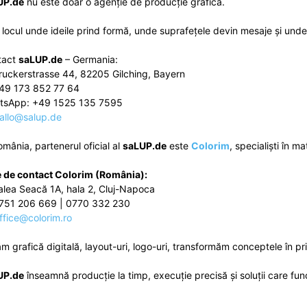
UP.de
nu este doar o agenție de producție grafică.
 locul unde ideile prind formă, unde suprafețele devin mesaje și unde 
tact
saLUP.de
– Germania:
ruckerstrasse 44, 82205 Gilching, Bayern
49 173 852 77 64
tsApp: +49 1525 135 7595
allo@salup.de
omânia, partenerul oficial al
saLUP.de
este
Colorim
, specialiști în ma
 de contact Colorim (România):
alea Seacă 1A, hala 2, Cluj-Napoca
751 206 669 | 0770 332 230
ffice@colorim.ro
ăm
grafică digitală
,
layout-uri
,
logo-uri
, transformăm conceptele în
pr
UP.de
înseamnă producție la timp, execuție precisă și soluții care fun