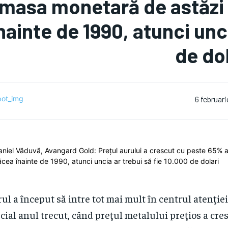
masa monetară de astăzi 
nainte de 1990, atunci unci
de dol
6 februar
ul a început să intre tot mai mult în centrul aten­ţiei
cial anul trecut, când preţul metalului preţios a cres