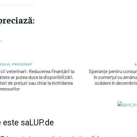
reciază:
...
COLUL PRECEDENT
A
cii veterinari: Reducerea finanţării la
Speranţe pentru consum
tate ar putea duce la disponibilizări,
în comerţul cu amănun
teri de preţuri sau chiar la închiderea
scădere în decembrie
nessurilor
 este
saLUP.de