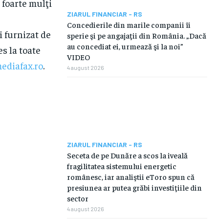
 foarte mulţi
ZIARUL FINANCIAR - RS
Concedierile din marile companii îi
i furnizat de
sperie şi pe angajaţii din România. „Dacă
au concediat ei, urmează şi la noi”
es la toate
VIDEO
ediafax.ro
.
4 august 2026
ZIARUL FINANCIAR - RS
Seceta de pe Dunăre a scos la iveală
fragilitatea sistemului energetic
românesc, iar analiştii eToro spun că
presiunea ar putea grăbi investiţiile din
sector
4 august 2026