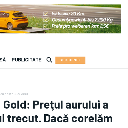
dra — · —°C | Roma — · —°C | Madrid — · —°C | V
ESĂ
PUBLICITATE
SUBSCRIBE
 cu peste 65% anul...
Gold: Preţul aurului a
l trecut. Dacă corelăm