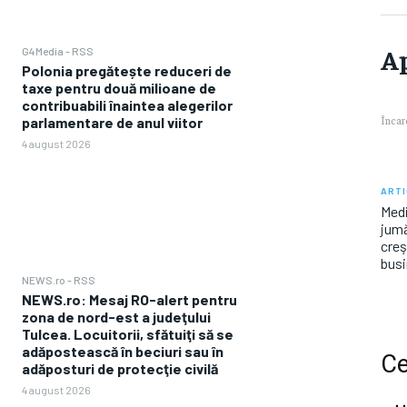
Ap
G4Media - RSS
Polonia pregătește reduceri de
taxe pentru două milioane de
contribuabili înaintea alegerilor
Încarc
parlamentare de anul viitor
4 august 2026
ARTI
Medi
jumă
creş
busi
NEWS.ro - RSS
NEWS.ro: Mesaj RO-alert pentru
zona de nord-est a judeţului
Tulcea. Locuitorii, sfătuiţi să se
adăpostească în beciuri sau în
Ce
adăposturi de protecţie civilă
4 august 2026