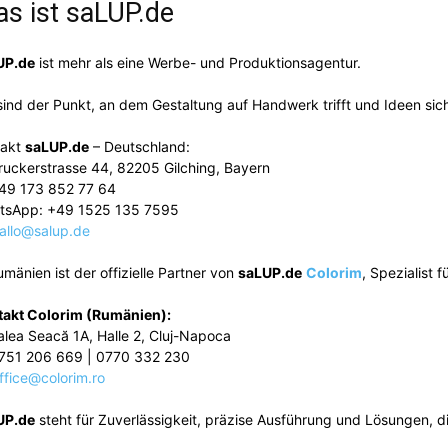
s ist
saLUP.de
UP.de
ist mehr als eine Werbe- und Produktionsagentur.
sind der Punkt, an dem Gestaltung auf Handwerk trifft und Ideen sic
takt
saLUP.de
– Deutschland:
ruckerstrasse 44, 82205 Gilching, Bayern
49 173 852 77 64
tsApp: +49 1525 135 7595
allo@salup.de
umänien ist der offizielle Partner von
saLUP.de
Colorim
, Spezialist 
takt Colorim (Rumänien):
alea Seacă 1A, Halle 2, Cluj-Napoca
751 206 669 | 0770 332 230
ffice@colorim.ro
UP.de
steht für Zuverlässigkeit, präzise Ausführung und Lösungen, die