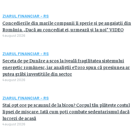
ZIARUL FINANCIAR - RS
Concedierile din marile companii îi sperie şi pe angajaţii din
România. „Dacă au concediat ei, urmează şi la noi” VIDEO
4 august 2026
ZIARUL FINANCIAR - RS
Seceta de pe Dunăre a scos la iveală fragilitatea sistemului
energetic românesc, iar analiştii eToro spun că presiunea ar
putea grăbi investiţiile din sector
4 august 2026
ZIARUL FINANCIAR - RS
Stai opt ore pe scaunul de la birou? Corpul tău plăteşte costul
lipsei de mişcare. Iată cum poţi combate sedentarismul dacă
lucrezi de acasă
4 august 2026