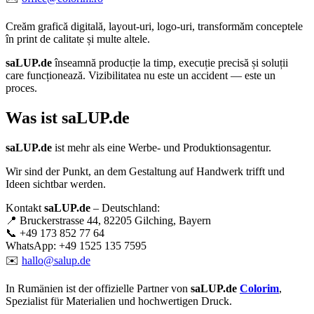
Creăm
grafică digitală
,
layout-uri
,
logo-uri
, transformăm conceptele
în
print de calitate
și multe altele.
saLUP.de
înseamnă producție la timp, execuție precisă și soluții
care funcționează. Vizibilitatea nu este un accident — este un
proces.
Was ist
saLUP.de
saLUP.de
ist mehr als eine Werbe- und Produktionsagentur.
Wir sind der Punkt, an dem Gestaltung auf Handwerk trifft und
Ideen sichtbar werden.
Kontakt
saLUP.de
– Deutschland:
📍 Bruckerstrasse 44, 82205 Gilching, Bayern
📞 +49 173 852 77 64
WhatsApp: +49 1525 135 7595
✉️
hallo@salup.de
In Rumänien ist der offizielle Partner von
saLUP.de
Colorim
,
Spezialist für Materialien und hochwertigen Druck.