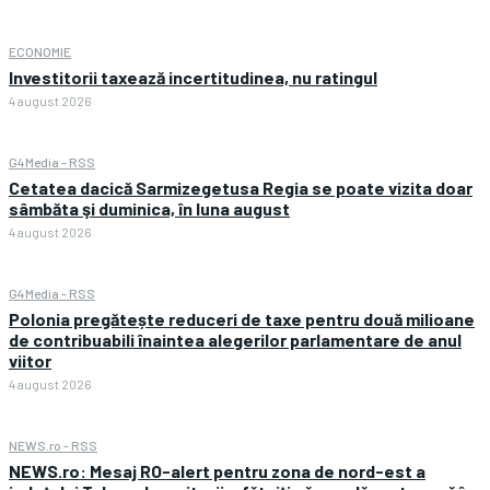
ECONOMIE
Investitorii taxează incertitudinea, nu ratingul
4 august 2026
G4Media - RSS
Cetatea dacică Sarmizegetusa Regia se poate vizita doar
sâmbăta şi duminica, în luna august
4 august 2026
G4Media - RSS
Polonia pregătește reduceri de taxe pentru două milioane
de contribuabili înaintea alegerilor parlamentare de anul
viitor
4 august 2026
NEWS.ro - RSS
NEWS.ro: Mesaj RO-alert pentru zona de nord-est a