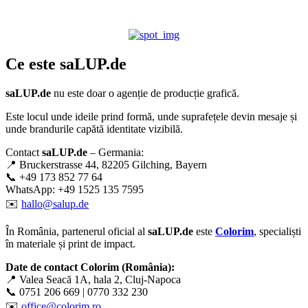
Ce este
saLUP.de
saLUP.de
nu este doar o agenție de producție grafică.
Este locul unde ideile prind formă, unde suprafețele devin mesaje și
unde brandurile capătă identitate vizibilă.
Contact
saLUP.de
– Germania:
📍 Bruckerstrasse 44, 82205 Gilching, Bayern
📞 +49 173 852 77 64
WhatsApp: +49 1525 135 7595
✉️
hallo@salup.de
În România, partenerul oficial al
saLUP.de
este
Colorim
, specialiști
în materiale și print de impact.
Date de contact Colorim (România):
📍 Valea Seacă 1A, hala 2, Cluj-Napoca
📞 0751 206 669 | 0770 332 230
✉️
office@colorim.ro