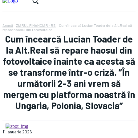
Acasă
ZIARUL FINANCIAR - RS
Cum încearcă Lucian Toader de la Alt.Real să
repare haosul din fotovoltaice...
Cum încearcă Lucian Toader de
la Alt.Real să repare haosul din
fotovoltaice înainte ca acesta să
se transforme într-o criză. ”În
următorii 2-3 ani vrem să
mergem cu platforma noastră în
Ungaria, Polonia, Slovacia”
11 ianuarie 2026