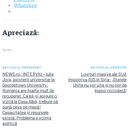
WhatsApp
Apreciază:
Încarc...
ARTICOLUL PRECEDENT
ARTICOLUL URMĂTOR
NEWS.ro: INTERVIU – Iulia
Lovituri masive ale SUA
Joja, asistent universitar la
împotriva ISIS în Siria: „Statele
Georgetown University:
Unite nu vor uita și nu vor da
România are foarte mult de
înapoi niciodată”
recuperat. Ca să-şi asigure o
vizită la Casa Albă, trebuie să
pună ceva pe masă!
Capacitatea şi resursele
există. Problema e voinţa
politică