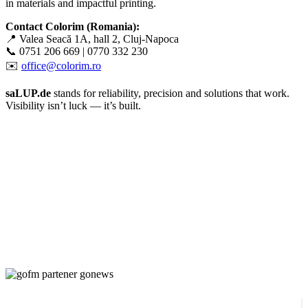
in materials and impactful printing.
Contact Colorim (Romania):
📍 Valea Seacă 1A, hall 2, Cluj-Napoca
📞 0751 206 669 | 0770 332 230
✉️
office@colorim.ro
saLUP.de
stands for reliability, precision and solutions that work.
Visibility isn’t luck — it’s built.