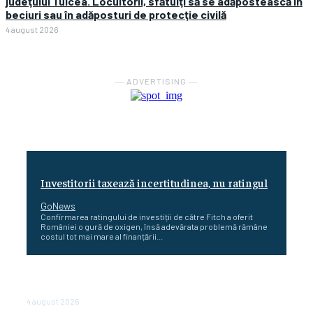
judeţului Tulcea. Locuitorii, sfătuiţi să se adăpostească în
beciuri sau în adăposturi de protecţie civilă
4 august 2026
― ADVERTISING ―
Investitorii taxează incertitudinea, nu ratingul
GoNews
Confirmarea ratingului de investiții de către Fitch a oferit
României o gură de oxigen, însă adevărata problemă rămâne
costul tot mai mare al finanțării...
Cetatea dacică Sarmizegetusa Regia se poate vizita
doar sâmbăta şi duminica, în luna august
4 august 2026