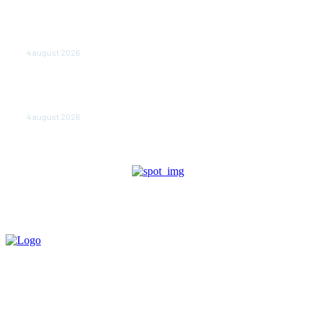
Polonia pregătește reduceri de taxe pentru două
milioane de contribuabili înaintea alegerilor
parlamentare de anul viitor
4 august 2026
NEWS.ro: Mesaj RO-alert pentru zona de nord-est a
judeţului Tulcea. Locuitorii, sfătuiţi să se adăpostească
în beciuri sau în adăposturi de protecţie civilă
4 august 2026