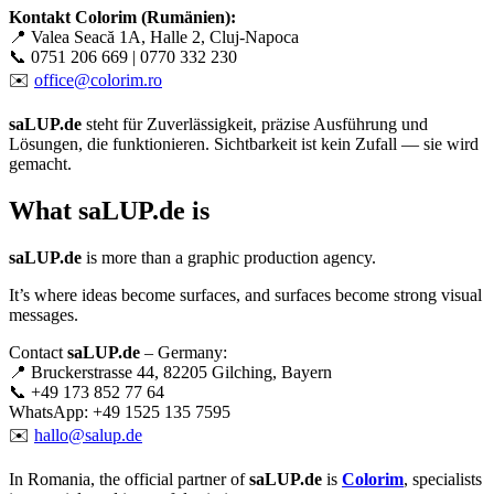
Kontakt Colorim (Rumänien):
📍 Valea Seacă 1A, Halle 2, Cluj-Napoca
📞 0751 206 669 | 0770 332 230
✉️
office@colorim.ro
saLUP.de
steht für Zuverlässigkeit, präzise Ausführung und
Lösungen, die funktionieren. Sichtbarkeit ist kein Zufall — sie wird
gemacht.
What
saLUP.de
is
saLUP.de
is more than a graphic production agency.
It’s where ideas become surfaces, and surfaces become strong visual
messages.
Contact
saLUP.de
– Germany:
📍 Bruckerstrasse 44, 82205 Gilching, Bayern
📞 +49 173 852 77 64
WhatsApp: +49 1525 135 7595
✉️
hallo@salup.de
In Romania, the official partner of
saLUP.de
is
Colorim
, specialists